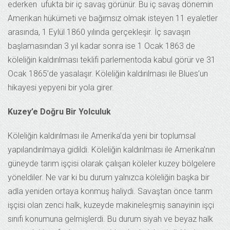
ederken ufukta bir iç savaş görünür. Bu iç savaş dönemin
Amerikan hükümeti ve bağımsız olmak isteyen 11 eyaletler
arasında, 1 Eylül 1860 yılında gerçekleşir. İç savaşın
başlamasından 3 yıl kadar sonra ise 1 Ocak 1863 de
köleliğin kaldırılması teklifi parlementoda kabul görür ve 31
Ocak 1865’de yasalaşır. Köleliğin kaldırılması ile Blues’un
hikayesi yepyeni bir yola girer.
Kuzey’e Doğru Bir Yolculuk
Köleliğin kaldırılması ile Amerika’da yeni bir toplumsal
yapılandırılmaya gidildi. Köleliğin kaldırılması ile Amerika’nın
güneyde tarım işçisi olarak çalışan köleler kuzey bölgelere
yöneldiler. Ne var ki bu durum yalnızca köleliğin başka bir
adla yeniden ortaya konmuş haliydi. Savaştan önce tarım
işçisi olan zenci halk, kuzeyde makineleşmiş sanayinin işçi
sınıfı konumuna gelmişlerdi. Bu durum siyah ve beyaz halk