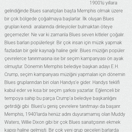
1900’lü yıllara
gelindiğinde Blues sanatçıları başta Memphis olmak üzere
bir çok bölgede çoğalmaya başlarlar. İlk oluşan Blues
grupları kendi aralarında dinleyiciler bulmaktan öteye
geçemezler. Ne var ki zamanla Blues seven kitleler çoğalır.
Blues barları popülerleşir. Bir çok insan için müzik yapmak
fazladan bir gelir kaynağı haline gelir. Blues müziğin popüler
çevrelerce tanınmasına ise bir seçim kampanyası ön ayak
olmuştur. Dönemin Memphis belediye başkan adayı E.H.
Crump, seçim kampanyası müziğini yapmaları için dönemin
Blues gruplarından biri olan Handys’e gider. Handys teklifi
kabul eder ve kısa bir seçim şarkısı yazarlar. Eğlenceli bir
tempoya sahip bu parça Crump’a belediye başkanlığını
getirdiği gibi Blues’u geniş çevrelere tanıtmayı da başarır.
Memphis, 1940’larda henüz adını duyuramamış olan Muddy
Waters, Willie Dixon gibi bir çok Blues sanatçısının ekmek
kapısı haline gelmişti. Bir çok yeni grup geceleri barlarda