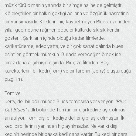
müzik türü olmanın yanında bir simge haline de gelmiştir.
Köleleştirilen bir halkın çektiği acıların ve özgürlük hasretinin
bir yansımasıdır. Köklerini hiç kaybetmeyen Blues, üzerinden
yıllar geçmesine rağmen popüler kültürde sık sık kendini
gösterir. Şarkıların içinde olduğu kadar filmlerde,
karikatürlerde, edebiyatta, ve bir çok sanat dalında blues
esintileri görmek mümkün. Burada vereceğim örnek ise
biraz daha alışılmışın dışında. Bir çizgifilmden. Baş
karekterlerini bir kedi (Tom) ve bir farenin (Jerry) oluşturduğu
çizgifilm,
Tom ve
Jerry, de bir bölümünde Blues temasına yer veriyor.
“Blue
Cat Blues”
adlı bölümde Tom’un bir dişi kediye aşık olması
anlatılıyor. Tom, dişi bir kediye deliler gibi aşık olmuştur. İki
kedi birbirlerinin yanından hiç ayrılmazlar. Ne var ki dişi
kedinin peşinde bir başka kedi daha vardır. Bu kedi bir para