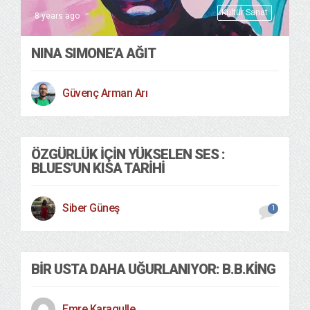
Kültür Sanat
8 years ago
NINA SIMONE’A AĞIT
Güvenç Arman Arı
ÖZGÜRLÜK İÇIN YÜKSELEN SES :
BLUES’UN KISA TARIHI
Siber Güneş
1
BIR USTA DAHA UĞURLANIYOR: B.B.KING
Emre Karagulle