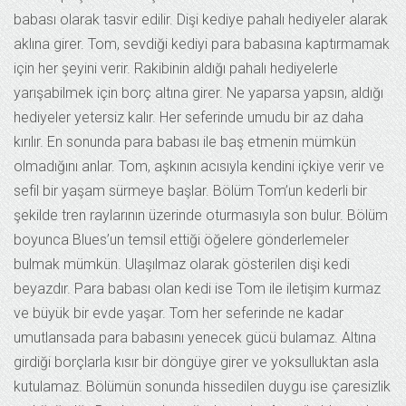
babası olarak tasvir edilir. Dişi kediye pahalı hediyeler alarak
aklına girer. Tom, sevdiği kediyi para babasına kaptırmamak
için her şeyini verir. Rakibinin aldığı pahalı hediyelerle
yarışabilmek için borç altına girer. Ne yaparsa yapsın, aldığı
hediyeler yetersiz kalır. Her seferinde umudu bir az daha
kırılır. En sonunda para babası ile baş etmenin mümkün
olmadığını anlar. Tom, aşkının acısıyla kendini içkiye verir ve
sefil bir yaşam sürmeye başlar. Bölüm Tom’un kederli bir
şekilde tren raylarının üzerinde oturmasıyla son bulur. Bölüm
boyunca Blues’un temsil ettiği öğelere gönderlemeler
bulmak mümkün. Ulaşılmaz olarak gösterilen dişi kedi
beyazdır. Para babası olan kedi ise Tom ile iletişim kurmaz
ve büyük bir evde yaşar. Tom her seferinde ne kadar
umutlansada para babasını yenecek gücü bulamaz. Altına
girdiği borçlarla kısır bir döngüye girer ve yoksulluktan asla
kutulamaz. Bölümün sonunda hissedilen duygu ise çaresizlik