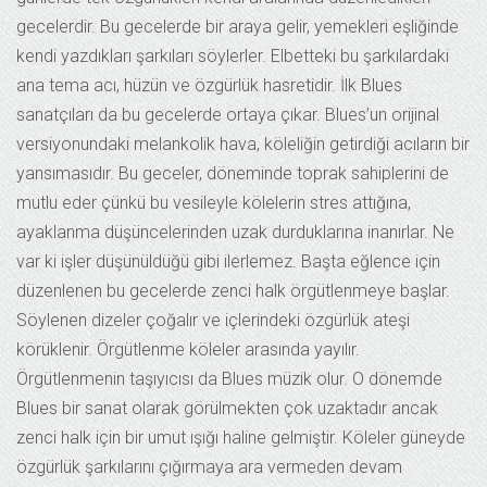
gecelerdir. Bu gecelerde bir araya gelir, yemekleri eşliğinde
kendi yazdıkları şarkıları söylerler. Elbetteki bu şarkılardaki
ana tema acı, hüzün ve özgürlük hasretidir. İlk Blues
sanatçıları da bu gecelerde ortaya çıkar. Blues’un orijinal
versiyonundaki melankolik hava, köleliğin getirdiği acıların bir
yansımasıdır. Bu geceler, döneminde toprak sahiplerini de
mutlu eder çünkü bu vesileyle kölelerin stres attığına,
ayaklanma düşüncelerinden uzak durduklarına inanırlar. Ne
var ki işler düşünüldüğü gibi ilerlemez. Başta eğlence için
düzenlenen bu gecelerde zenci halk örgütlenmeye başlar.
Söylenen dizeler çoğalır ve içlerindeki özgürlük ateşi
körüklenir. Örgütlenme köleler arasında yayılır.
Örgütlenmenin taşıyıcısı da Blues müzik olur. O dönemde
Blues bir sanat olarak görülmekten çok uzaktadır ancak
zenci halk için bir umut ışığı haline gelmiştir. Köleler güneyde
özgürlük şarkılarını çığırmaya ara vermeden devam