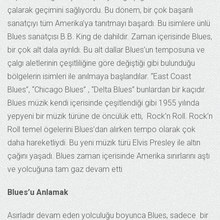
çalarak geçimini sağlıyordu. Bu dönem, bir çok başarılı
sanatçıyı tüm Amerika’ya tanıtmayı başardı. Bu isimlere ünlü
Blues sanatçısı B.B. King de dahildir. Zaman içerisinde Blues,
bir çok alt dala ayrıldı. Bu alt dallar Blues’un temposuna ve
çalgı aletlerinin çeşitliliğine göre değiştiği gibi bulunduğu
bölgelerin isimleri ile anılmaya başlandılar. “East Coast
Blues”, “Chicago Blues” , “Delta Blues” bunlardan bir kaçıdır.
Blues müzik kendi içerisinde çeşitlendiği gibi 1955 yılında
yepyeni bir müzik türüne de öncülük etti, Rock’n Roll. Rock’n
Roll temel ögelerini Blues’dan alırken tempo olarak çok
daha hareketliydi. Bu yeni müzik türü Elvis Presley ile altın
çağını yaşadı. Blues zaman içerisinde Amerika sınırlarını aştı
ve yolcuğuna tam gaz devam etti
Blues’u Anlamak
Asırladır devam eden yolculuğu boyunca Blues, sadece
bir