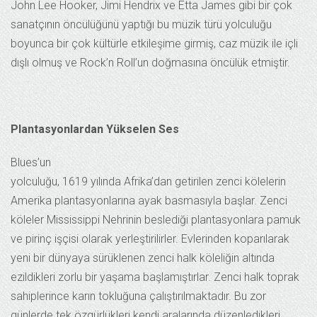
John Lee Hooker, Jimi Hendrix ve Etta James gibi bir çok
sanatçının öncülüğünü yaptığı bu müzik türü yolculuğu
boyunca bir çok kültürle etkileşime girmiş, caz müzik ile içli
dışlı olmuş ve Rock’n Roll’un doğmasına öncülük etmiştir.
Plantasyonlardan Yükselen Ses
Blues’un
yolculuğu, 1619 yılında Afrika’dan getirilen zenci kölelerin
Amerika plantasyonlarına ayak basmasıyla başlar. Zenci
köleler Mississippi Nehrinin beslediği plantasyonlara pamuk
ve pirinç işçisi olarak yerleştirilirler. Evlerinden koparılarak
yeni bir dünyaya sürüklenen zenci halk köleliğin altında
ezildikleri zorlu bir yaşama başlamıştırlar. Zenci halk toprak
sahiplerince karın tokluğuna çalıştırılmaktadır. Bu zor
günlerde tek özgürlükleri kendi aralarında düzenledikleri