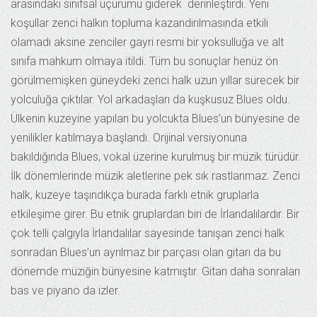
arasındaki sınıfsal uçurumu giderek
derinleştirdi. Yeni
koşullar zenci halkın topluma kazandırılmasında etkili
olamadı aksine zenciler gayri resmi bir yoksulluğa ve alt
sınıfa mahkum olmaya itildi. Tüm bu sonuçlar henüz ön
görülmemişken güneydeki zenci halk uzun yıllar sürecek bir
yolculuğa çıktılar. Yol arkadaşları da kuşkusuz Blues oldu.
Ülkenin kuzeyine yapılan bu yolcukta Blues’un bünyesine de
yenilikler katılmaya başlandı. Orijinal versiyonuna
bakıldığında Blues, vokal üzerine kurulmuş bir müzik türüdür.
İlk dönemlerinde müzik aletlerine pek sık rastlanmaz. Zenci
halk, kuzeye taşındıkça burada farklı etnik gruplarla
etkileşime girer. Bu etnik gruplardan biri de İrlandalılardır. Bir
çok telli çalgıyla İrlandalılar sayesinde tanışan zenci halk
sonradan Blues’un ayrılmaz bir parçası olan gitarı da bu
dönemde müziğin bünyesine katmıştır. Gitarı daha sonraları
bas ve piyano da izler.