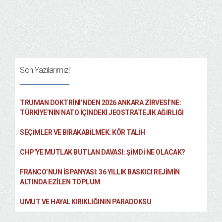
Son Yazılarımız!
TRUMAN DOKTRINI’NDEN 2026 ANKARA ZIRVESI’NE:
TÜRKIYE’NIN NATO İÇINDEKI JEOSTRATEJIK AĞIRLIĞI
SEÇIMLER VE BIRAKABILMEK: KÖR TALIH
CHP’YE MUTLAK BUTLAN DAVASI: ŞİMDİ NE OLACAK?
FRANCO’NUN İSPANYASI: 36 YILLIK BASKICI REJIMIN
ALTINDA EZILEN TOPLUM
UMUT VE HAYAL KIRIKLIĞININ PARADOKSU