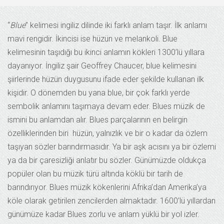
“
Blue
” kelimesi ingiliz dilinde iki farklı anlam taşır. İlk anlamı
mavi rengidir. İkincisi ise hüzün ve melankoli. Blue
kelimesinin taşıdığı bu ikinci anlamın kökleri 1300’lü yıllara
dayanıyor. İngiliz şair Geoffrey Chaucer, blue kelimesini
şiirlerinde hüzün duygusunu ifade eder şekilde kullanan ilk
kişidir. O dönemden bu yana blue, bir çok farklı yerde
sembolik anlamını taşımaya devam eder. Blues müzik de
ismini bu anlamdan alır. Blues parçalarının en belirgin
özelliklerinden biri hüzün, yalnızlık ve bir o kadar da özlem
taşıyan sözler barındırmasıdır. Ya bir aşk acısını ya bir özlemi
ya da bir çaresizliği anlatır bu sözler. Günümüzde oldukça
popüler olan bu müzik türü altında köklü bir tarih de
barındırıyor. Blues müzik kökenlerini Afrika’dan Amerika’ya
köle olarak getirilen zencilerden almaktadır. 1600’lü yıllardan
günümüze kadar Blues zorlu ve anlam yüklü bir yol izler.