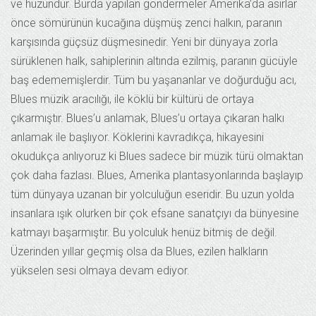
ve hüzündür. Burda yapılan göndermeler Amerika’da asırlar
önce sömürünün kucağına düşmüş zenci halkın, paranın
karşısında güçsüz düşmesinedir. Yeni bir dünyaya zorla
sürüklenen halk, sahiplerinin altında ezilmiş, paranın gücüyle
baş edememişlerdir. Tüm bu yaşananlar ve doğurduğu acı,
Blues müzik aracılığı, ile köklü bir kültürü de ortaya
çıkarmıştır. Blues’u anlamak, Blues’u ortaya çıkaran halkı
anlamak ile başlıyor. Köklerini kavradıkça, hikayesini
okudukça anlıyoruz ki Blues sadece bir müzik türü olmaktan
çok daha fazlası. Blues, Amerika plantasyonlarında başlayıp
tüm dünyaya uzanan bir yolculuğun eseridir. Bu uzun yolda
insanlara ışık olurken bir çok efsane sanatçıyı da bünyesine
katmayı başarmıştır. Bu yolculuk henüz bitmiş de değil.
Üzerinden yıllar geçmiş olsa da Blues, ezilen halkların
yükselen sesi olmaya devam ediyor.