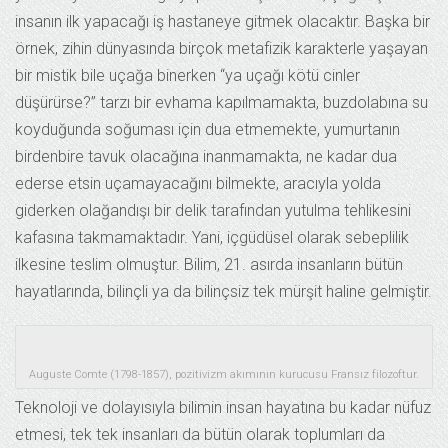
insanın ilk yapacağı iş hastaneye gitmek olacaktır. Başka bir
örnek, zihin dünyasında birçok metafizik karakterle yaşayan
bir mistik bile uçağa binerken “ya uçağı kötü cinler
düşürürse?” tarzı bir evhama kapılmamakta, buzdolabına su
koyduğunda soğuması için dua etmemekte, yumurtanın
birdenbire tavuk olacağına inanmamakta, ne kadar dua
ederse etsin uçamayacağını bilmekte, aracıyla yolda
giderken olağandışı bir delik tarafından yutulma tehlikesini
kafasına takmamaktadır. Yani, içgüdüsel olarak sebeplilik
ilkesine teslim olmuştur. Bilim, 21. asırda insanların bütün
hayatlarında, bilinçli ya da bilinçsiz tek mürşit haline gelmiştir.
Auguste Comte (1798-1857), pozitivizm akımının kurucusu Fransız filozoftur.
Teknoloji ve dolayısıyla bilimin insan hayatına bu kadar nüfuz
etmesi, tek tek insanları da bütün olarak toplumları da