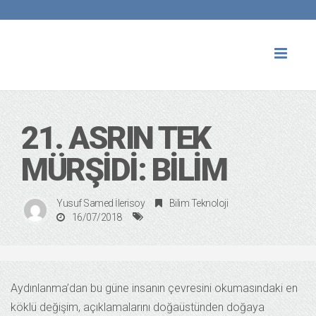
Toggl
naviga
21. ASRIN TEK
MÜRŞIDI: BILIM
Yusuf Samed İlerisoy
Bilim Teknoloji
16/07/2018
Aydınlanma’dan bu güne insanın çevresini okumasındaki en
köklü değişim, açıklamalarını doğaüstünden doğaya