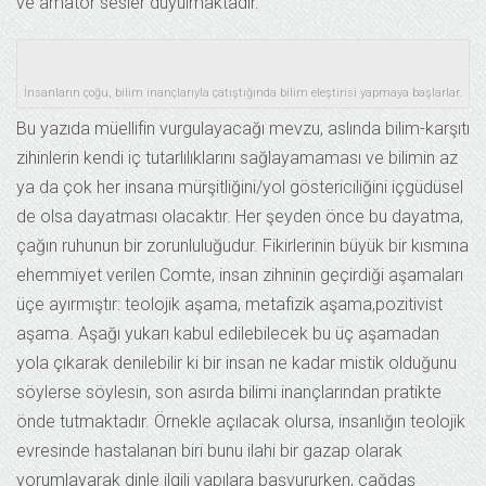
ve amatör sesler duyulmaktadır.
İnsanların çoğu, bilim inançlarıyla çatıştığında bilim eleştirisi yapmaya başlarlar.
Bu yazıda müellifin vurgulayacağı mevzu, aslında bilim-karşıtı
zihinlerin kendi iç tutarlılıklarını sağlayamaması ve bilimin az
ya da çok her insana mürşitliğini/yol göstericiliğini içgüdüsel
de olsa dayatması olacaktır. Her şeyden önce bu dayatma,
çağın ruhunun bir zorunluluğudur. Fikirlerinin büyük bir kısmına
ehemmiyet verilen Comte, insan zihninin geçirdiği aşamaları
üçe ayırmıştır: teolojik aşama, metafizik aşama,pozitivist
aşama. Aşağı yukarı kabul edilebilecek bu üç aşamadan
yola çıkarak denilebilir ki bir insan ne kadar mistik olduğunu
söylerse söylesin, son asırda bilimi inançlarından pratikte
önde tutmaktadır. Örnekle açılacak olursa, insanlığın teolojik
evresinde hastalanan biri bunu ilahi bir gazap olarak
yorumlayarak dinle ilgili yapılara başvururken, çağdaş