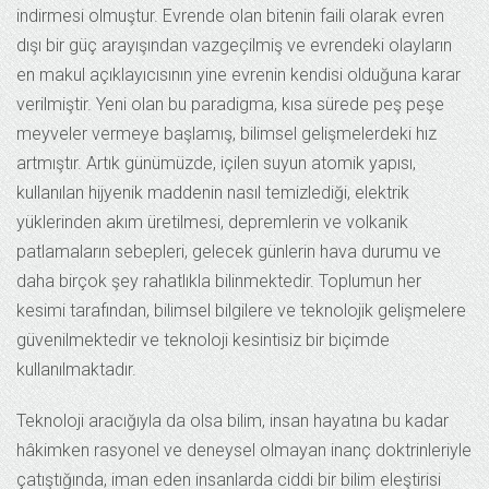
indirmesi olmuştur. Evrende olan bitenin faili olarak evren
dışı bir güç arayışından vazgeçilmiş ve evrendeki olayların
en makul açıklayıcısının yine evrenin kendisi olduğuna karar
verilmiştir. Yeni olan bu paradigma, kısa sürede peş peşe
meyveler vermeye başlamış, bilimsel gelişmelerdeki hız
artmıştır. Artık günümüzde, içilen suyun atomik yapısı,
kullanılan hijyenik maddenin nasıl temizlediği, elektrik
yüklerinden akım üretilmesi, depremlerin ve volkanik
patlamaların sebepleri, gelecek günlerin hava durumu ve
daha birçok şey rahatlıkla bilinmektedir. Toplumun her
kesimi tarafından, bilimsel bilgilere ve teknolojik gelişmelere
güvenilmektedir ve teknoloji kesintisiz bir biçimde
kullanılmaktadır.
Teknoloji aracığıyla da olsa bilim, insan hayatına bu kadar
hâkimken rasyonel ve deneysel olmayan inanç doktrinleriyle
çatıştığında, iman eden insanlarda ciddi bir bilim eleştirisi