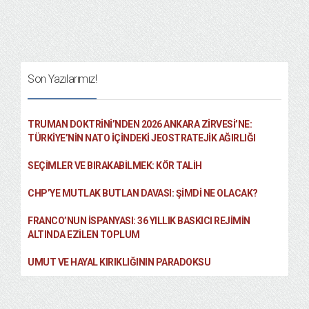
Son Yazılarımız!
TRUMAN DOKTRINI’NDEN 2026 ANKARA ZIRVESI’NE:
TÜRKIYE’NIN NATO İÇINDEKI JEOSTRATEJIK AĞIRLIĞI
SEÇIMLER VE BIRAKABILMEK: KÖR TALIH
CHP’YE MUTLAK BUTLAN DAVASI: ŞİMDİ NE OLACAK?
FRANCO’NUN İSPANYASI: 36 YILLIK BASKICI REJIMIN
ALTINDA EZILEN TOPLUM
UMUT VE HAYAL KIRIKLIĞININ PARADOKSU