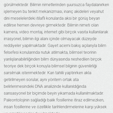
görülmektedir. Bilimin nimetlerinden şuursuzca faydalanırken
işlemeyen bu tenkit mekanizması, inanç akideleri veyahut
dini meselelerdeki itilaflı konularda aksi bir görüş beyan
edilirse hemen devreye girmektedir. Bilimin nimeti olan
kamera, video montaj, internet gibi birçok vasıta kullanılarak
irrasyonel, bilimin ilgi alanı içinde olmayacak düzeyde
reddiyeler yapılmaktadır. Gayet acemi bakış açılarıyla bilim
felsefesi konularında nutuk atılmakta, bilimsel teorinin
yanlışlanabilirliğinden bilim dünyasında neshedilen birçok
teoriye dek birçok konuyla bilimsel bilginin güvenilirliği
sarsılmak istenmektedir. Kan tahlili yaptırırken akla
getirilmeyen sorular, aynı yöntem ortak ata
belirlenmesindeki DNA analizinde kullanıldığında
sansasyonel bir biçimde beyin yıkamada kullanılmaktadır.
Paleontolojinin sağladığı balık fosillerine itiraz edilmezken,
insan fosillerine ve özellikle tarihlendirmelerine karşı yüksek