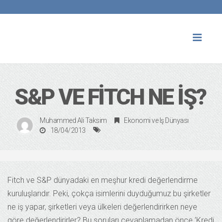
Toggl
naviga
S&P VE FITCH NE IŞ?
Muhammed Ali Taksim
Ekonomi ve Iş Dünyası
18/04/2013
Fitch ve S&P dünyadaki en meşhur kredi değerlendirme
kuruluşlarıdır. Peki, çokça isimlerini duyduğumuz bu şirketler
ne iş yapar, şirketleri veya ülkeleri değerlendirirken neye
göre değerlendirirler? Bu soruları cevaplamadan önce ’Kredi