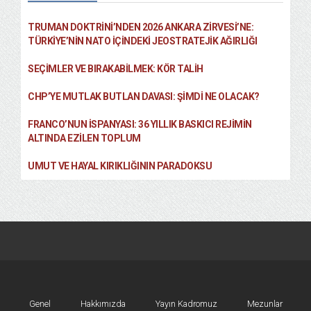
TRUMAN DOKTRINI’NDEN 2026 ANKARA ZIRVESI’NE:
TÜRKIYE’NIN NATO İÇINDEKI JEOSTRATEJIK AĞIRLIĞI
SEÇIMLER VE BIRAKABILMEK: KÖR TALIH
CHP’YE MUTLAK BUTLAN DAVASI: ŞİMDİ NE OLACAK?
FRANCO’NUN İSPANYASI: 36 YILLIK BASKICI REJIMIN
ALTINDA EZILEN TOPLUM
UMUT VE HAYAL KIRIKLIĞININ PARADOKSU
Genel
Hakkımızda
Yayın Kadromuz
Mezunlar