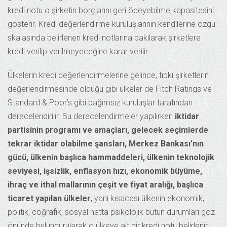
kredi notu o şirketin borçlarını geri ödeyebilme kapasitesini
gösterir. Kredi değerlendirme kuruluşlarının kendilerine özgü
skalasında belirlenen kredi notlarına bakılarak şirketlere
kredi verilip verilmeyeceğine karar verilir.
Ülkelerin kredi değerlendirmelerine gelince, tıpkı şirketlerin
değerlendirmesinde olduğu gibi ülkeler de Fitch Ratings ve
Standard & Poor’s gibi bağımsız kuruluşlar tarafından
derecelendirilir. Bu derecelendirmeler yapılırken
iktidar
partisinin programı ve amaçları, gelecek seçimlerde
tekrar iktidar olabilme şansları, Merkez Bankası’nın
gücü, ülkenin başlıca hammaddeleri, ülkenin teknolojik
seviyesi, işsizlik, enflasyon hızı, ekonomik büyüme,
ihraç ve ithal mallarının çeşit ve fiyat aralığı, başlıca
ticaret yapılan ülkeler
, yani kısacası ülkenin ekonomik,
politik, coğrafik, sosyal hatta psikolojik bütün durumları göz
önünde bulundurularak o ülkeye ait bir kredi notu belirlenir.