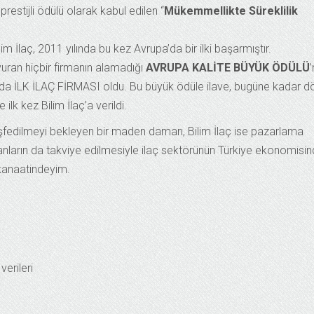
estijli ödülü olarak kabul edilen “
Mükemmellikte Süreklilik
im İlaç, 2011 yılında bu kez Avrupa’da bir ilki başarmıştır.
şvuran hiçbir firmanın alamadığı
AVRUPA KALİTE BÜYÜK ÖDÜLÜ
a da İLK İLAÇ FİRMASI oldu. Bu büyük ödüle ilave, bugüne kadar d
 ilk kez Bilim İlaç’a verildi.
eşfedilmeyi bekleyen bir maden damarı, Bilim İlaç ise pazarlama
nların da takviye edilmesiyle ilaç sektörünün Türkiye ekonomisi
kanaatindeyim.
verileri