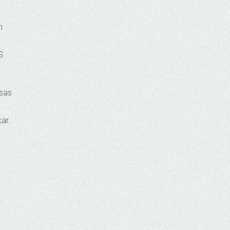
m
S
ssas
kar.