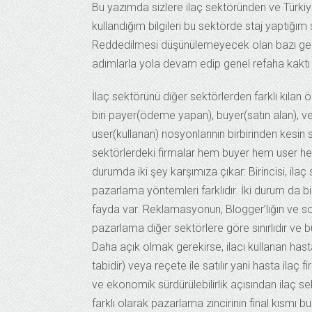
Bu yazımda sizlere ilaç sektöründen ve Türki
kullandığım bilgileri bu sektörde staj yaptığım
Reddedilmesi düşünülemeyecek olan bazı gerç
adımlarla yola devam edip genel refaha kaktı 
İlaç sektörünü diğer sektörlerden farklı kılan ö
biri payer(ödeme yapan), buyer(satın alan), v
user(kullanan) nosyonlarının birbirinden kesin 
sektörlerdeki firmalar hem buyer hem user hem 
durumda iki şey karşımıza çıkar: Birincisi, ilaç
pazarlama yöntemleri farklıdır. İki durum da bir
fayda var. Reklamasyonun, Blogger’lığın ve sos
pazarlama diğer sektörlere göre sınırlıdır ve b
Daha açık olmak gerekirse, ilacı kullanan has
tabidir) veya reçete ile satılır yani hasta ila
ve ekonomik sürdürülebilirlik açısından ilaç
farklı olarak pazarlama zincirinin final kısmı