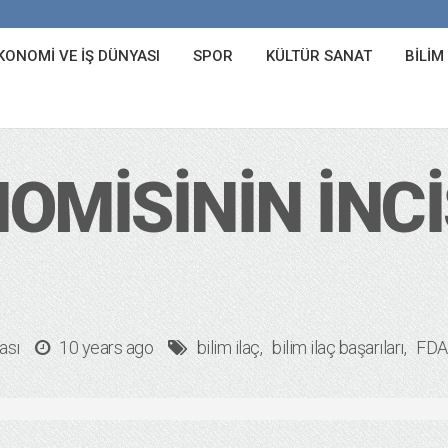
KONOMI VE İŞ DÜNYASI
SPOR
KÜLTÜR SANAT
BILIM
MISININ İNCIS
ası
10 years ago
bilim ilaç
bilim ilaç başarıları
FDA