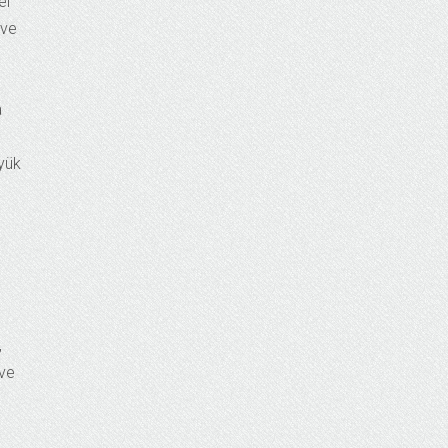
el
 ve
a
üyük
,
 ve