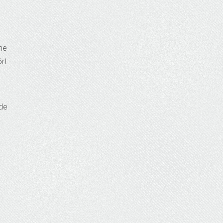
’ne
ört
nde