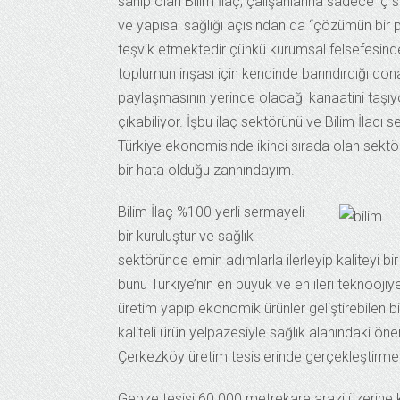
sahip olan Bilim İlaç, çalışanlarına sadece iç
ve yapısal sağlığı açısından da “çözümün bir 
teşvik etmektedir çünkü kurumsal felsefesinde
toplumun inşası için kendinde barındırdığı don
paylaşmasının yerinde olacağı kanaatini taşıyo
çıkabiliyor. İşbu ilaç sektörünü ve Bilim İla
Türkiye ekonomisinde ikinci sırada olan sektör
bir hata olduğu zannındayım.
Bilim İlaç %100 yerli sermayeli
bir kuruluştur ve sağlık
sektöründe emin adımlarla ilerleyip kaliteyi b
bunu Türkiye’nin en büyük ve en ileri teknooj
üretim yapıp ekonomik ürünler geliştirebilen bir
kaliteli ürün yelpazesiyle sağlık alanındaki öne
Çerkezköy üretim tesislerinde gerçekleştirmek
Gebze tesisi 60.000 metrekare arazi üzerine k