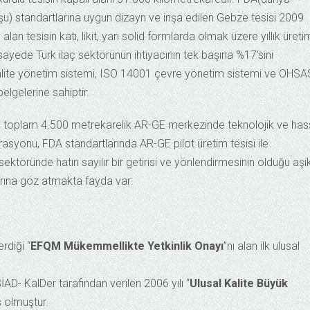
u) standartlarına uygun dizayn ve inşa edilen Gebze tesisi 2009
alan tesisin katı, likit, yarı solid formlarda olmak üzere yıllık üreti
yede Türk ilaç sektörünün ihtiyacının tek başına %17’sini
kalite yönetim sistemi, ISO 14001 çevre yönetim sistemi ve OHSA
elgelerine sahiptir.
e toplam 4.500 metrekarelik AR-GE merkezinde teknolojik ve ha
rasyonu, FDA standartlarında AR-GE pilot üretim tesisi ile
sektöründe hatırı sayılır bir getirisi ve yönlendirmesinin olduğu aşi
arına göz atmakta fayda var:
rdiği “
EFQM Mükemmellikte Yetkinlik Onayı
”nı alan ilk ulusal
AD- KalDer tarafından verilen 2006 yılı “
Ulusal Kalite Büyük
ş olmuştur.