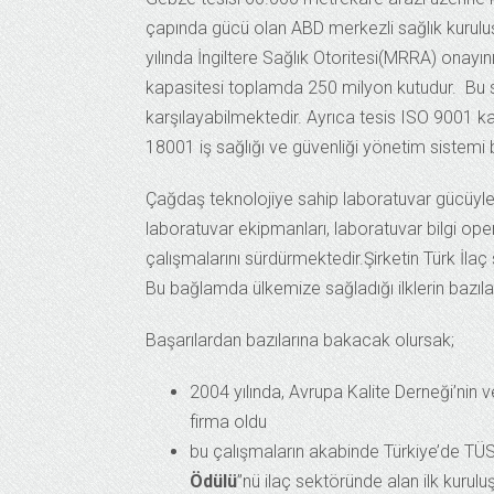
çapında gücü olan ABD merkezli sağlık kuruluş
yılında İngiltere Sağlık Otoritesi(MRRA) onayını 
kapasitesi toplamda 250 milyon kutudur. Bu sa
karşılayabilmektedir. Ayrıca tesis ISO 9001 
18001 iş sağlığı ve güvenliği yönetim sistemi b
Çağdaş teknolojiye sahip laboratuvar gücüyl
laboratuvar ekipmanları, laboratuvar bilgi ope
çalışmalarını sürdürmektedir.Şirketin Türk İlaç 
Bu bağlamda ülkemize sağladığı ilklerin bazıl
Başarılardan bazılarına bakacak olursak;
2004 yılında, Avrupa Kalite Derneği’nin ve
firma oldu
bu çalışmaların akabinde Türkiye’de TÜSİ
Ödülü
”nü ilaç sektöründe alan ilk kurulu