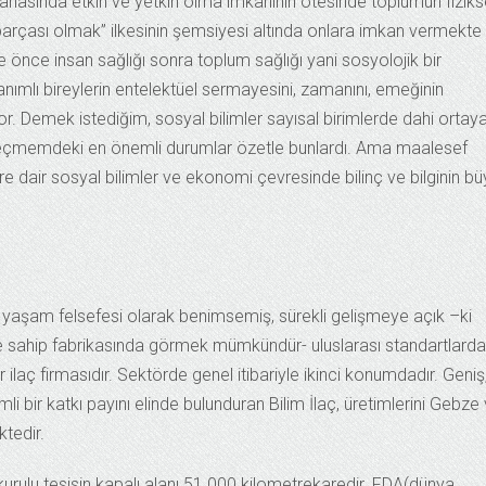
 sahasında etkin ve yetkin olma imkanının ötesinde toplumun fiziks
parçası olmak” ilkesinin şemsiyesi altında onlara imkan vermekte
 önce insan sağlığı sonra toplum sağlığı yani sosyolojik bir
anımlı bireylerin entelektüel sermayesini, zamanını, emeğinin
r. Demek istediğim, sosyal bilimler sayısal birimlerde dahi ortay
cı seçmemdeki en önemli durumlar özetle bunlardı. Ama maalesef
e dair sosyal bilimler ve ekonomi çevresinde bilinç ve bilginin b
ir yaşam felsefesi olarak benimsemiş, sürekli gelişmeye açık –ki
iye sahip fabrikasında görmek mümkündür- uluslarası standartlarda
 ilaç firmasıdır. Sektörde genel itibariyle ikinci konumdadır. Geniş
mli bir katkı payını elinde bulunduran Bilim İlaç, üretimlerini Gebze
tedir.
urulu tesisin kapalı alanı 51.000 kilometrekaredir. FDA(dünya