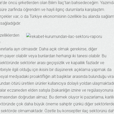
ye’de öncü şirketlerden olan Bilim İlaç’tan bahsedeceğim. Yazımd
 süre zarfında öğrendim ve hayli ilginç durumlarla karşılaştım.
ekler var; o da Türkiye ekonomisinin özellikle bu alanda sağla
sağladığıdır.
zelliklerden
e
sınırlarla ayrı olmasıdır. Daha açık olmak gerekirse, diğer
payer olabilir veya bunlardan herhangi iki tanesi olabilir. Bu
 sektöründe sektörler arası geçişsizlik ve kapalılık fazladır ve
biriyle ilgili olduğu için ikisini bir düşünerek açıklama yapmak da
yal medyadaki proaktifliğin alt başlıklar arasında bulunduğu vira
undan ötürü üretilen ürünler kullanıcıya dolaylı yoldan ulaşmaktadı
talar eczaneden elden satışla (bakanlığın iznine ve regülasyonuna
ç firmasından doğrudan almaz. Bu demek oluyor ki pazarlama, karlıl
 sektöründe çok daha büyük öneme sahiptir çünkü diğer sektörlerd
 bu sektörde olmamaktadır. Özetle bu konseptler ilaç sektörünü da