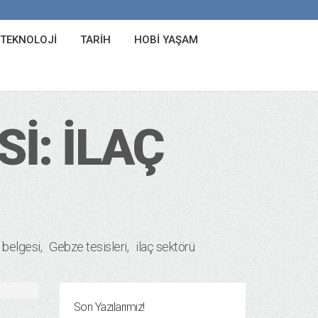
 TEKNOLOJI
TARIH
HOBI YAŞAM
I: İLAÇ
 belgesi
Gebze tesisleri
ilaç sektörü
Son Yazılarımız!