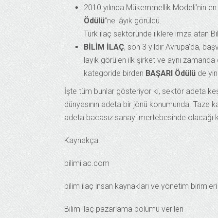
2010 yılında Mükemmellik Modeli’nin en pr
Ödülü
”ne lâyık görüldü.
Türk ilaç sektöründe ilklere imza atan Bil
BİLİM İLAÇ
, son 3 yıldır Avrupa’da, ba
layık görülen ilk şirket ve aynı zamand
kategoride birden
BAŞARI Ödülü
de yine
İşte tüm bunlar gösteriyor ki, sektör adeta k
dünyasının adeta bir jönü konumunda. Taze ka
adeta bacasız sanayi mertebesinde olacağı 
Kaynakça:
bilimilac.com
bilim ilaç insan kaynakları ve yönetim birimleri 
Bilim ilaç pazarlama bölümü verileri