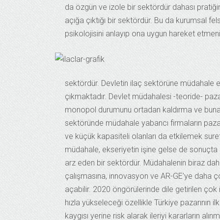
da özgün ve izole bir sektördür dahası pratiğin 
açığa çıktığı bir sektördür. Bu da kurumsal felse
psikolojisini anlayıp ona uygun hareket etmen
sektördür.
Devletin ilaç sektörüne müdahale et
çıkmaktadır. Devlet müdahalesi -teoride- pazar
monopol durumunu ortadan kaldırma ve buna bağ
sektöründe müdahale yabancı firmaların pazard
ve küçük kapasiteli olanları da etkilemek suret
müdahale, ekseriyetin işine gelse de sonuçta
arz eden bir sektördür. Müdahalenin biraz daha
çalışmasına, innovasyon ve AR-GE’ye daha ço
açabilir. 2020 öngörülerinde dile getirilen ço
hızla yükseleceği özellikle Türkiye pazarının 
kaygısı yerine risk alarak ileriyi kararların al