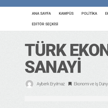
ANA SAYFA
KAMPÜS
POLITIKA
E
EDITÖR SEÇKISI
TÜRK EKONO
SANAYI
Ayberk Eryılmaz
Ekonomi ve Iş Düny