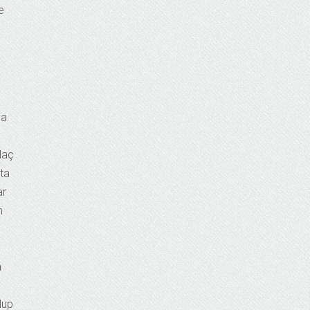
e
ya
laç
rta
ar
m
n
lup