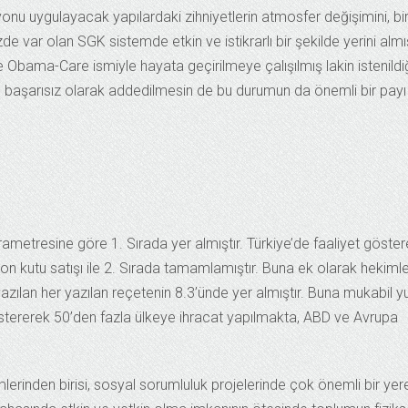
yonu uygulayacak yapılardaki zihniyetlerin atmosfer değişimini, bi
e var olan SGK sistemde etkin ve istikrarlı bir şekilde yerini almış
bama-Care ismiyle hayata geçirilmeye çalışılmış lakin istenildi
 başarısız olarak addedilmesin de bu durumun da önemli bir payı
parametresine göre 1. Sırada yer almıştır. Türkiye’de faaliyet göste
yon kutu satışı ile 2. Sırada tamamlamıştır. Buna ek olarak hekimle
yazılan her yazılan reçetenin 8.3’ünde yer almıştır. Buna mukabil yu
östererek 50’den fazla ülkeye ihracat yapılmakta, ABD ve Avrupa
lerinden birisi, sosyal sorumluluk projelerinde çok önemli bir yer