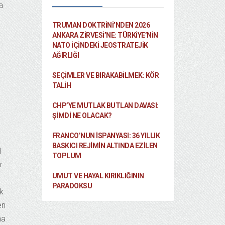
a
TRUMAN DOKTRINI’NDEN 2026
m
ANKARA ZIRVESI’NE: TÜRKIYE’NIN
NATO İÇINDEKI JEOSTRATEJIK
AĞIRLIĞI
SEÇIMLER VE BIRAKABILMEK: KÖR
TALIH
CHP’YE MUTLAK BUTLAN DAVASI:
ŞİMDİ NE OLACAK?
FRANCO’NUN İSPANYASI: 36 YILLIK
BASKICI REJIMIN ALTINDA EZILEN
l
TOPLUM
r.
UMUT VE HAYAL KIRIKLIĞININ
PARADOKSU
ık
en
ha