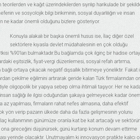
teorilerden ve kağıt üzerindekilerden sıyrılıp harikulade bir şekild
fenin ve sosyolojik bilgi birikiminin, sosyal duyarlılığın ve insan
in ne kadar önemli olduğunu bizlere gösteriyor.
Konuyla alakalı bir başka önemli husus ise, İlaç diğer özel
sektörlere kıyasla devlet müdahalesinin en çok olduğu
kisi %90’ları bulmaktadır.
Bu bağlamda çok ilginç bir hadise orta
daki eşitsizlik, fiyat-vergi düzenlemesi, sosyal refah artırma,
lı ortaya çıkacak negatif dışsallık bitirmeye yöneliktir. Fakat i
an çekilme eğilimini artırarak geride kalan Türk firmalarından o
iyle oligopolik bir yapıya sebep olma ihtimali taşıyor. Her ne kad
 insan sağlığı ile ilgisi oduğundan şakaya gelmeyecek kadar öne
 az yapılması, firmaların rahat nefes almasına, daha efektif
k yön verip pazarın ülkede daha da fazla gelişmesinin yolunu
k ilaç kullanımının günümüze oranla kat be kat artacağı ve sektörü
ilk ona gireceğini düşünürsek; günü kurtarıp konum devam ettirme
ınması yerinde olacaktır. Unutmayalım ki innovasyon pratikte kalıcı o