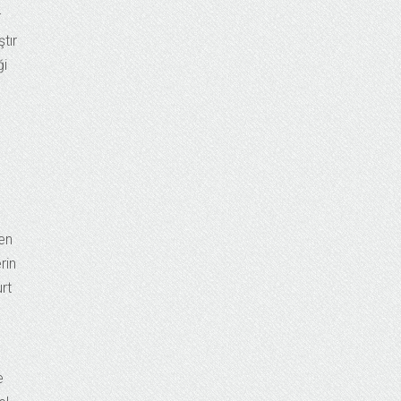
r
tır
ği
ren
rin
rt
e