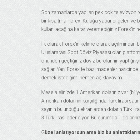
Son zamanlarda yapılan pek çok televizyon rek
bir kısaltma Forex. Kulağa yabancı gelen ve bi
kullanılacağına karar veremediğiniz Forex’in n
İlk olarak Forex’in kelime olarak açılımından
Uluslararası Spot Döviz Piyasası olan platform
önünden geçtiğiniz döviz bürolarının yaptığı i
sağlar. Yani Forex’te bazı madenler haricinde 
demek istediğimi hemen açıklayayım.
Mesela elinizde 1 Amerikan dolarınız var (bil
Amerikan dolarının karşılığında Türk lirası sat
sayının bulunduğu ekranlardan doların Türk lir
3 Türk lirası eder diyor. Bu durumda 1 dolarınızı
G
üzel anlatıyorsun ama biz bu anlattıkları