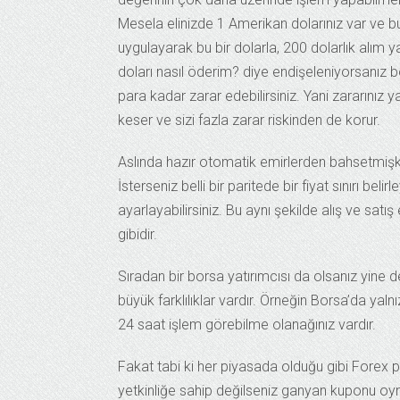
Mesela elinizde 1 Amerikan dolarınız var ve bu
uygulayarak bu bir dolarla, 200 dolarlık alım
doları nasıl öderim? diye endişeleniyorsanız b
para kadar zarar edebilirsiniz. Yani zararınız 
keser ve sizi fazla zarar riskinden de korur.
Aslında hazır otomatik emirlerden bahsetmişk
İsterseniz belli bir paritede bir fiyat sınırı be
ayarlayabilirsiniz. Bu aynı şekilde alış ve satı
gibidir.
Sıradan bir borsa yatırımcısı da olsanız yine de
büyük farklılıklar vardır. Örneğin Borsa’da yal
24 saat işlem görebilme olanağınız vardır.
Fakat tabi ki her piyasada olduğu gibi Forex pi
yetkinliğe sahip değilseniz ganyan kuponu oy