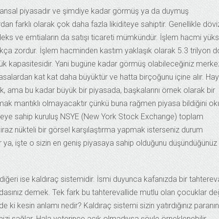
finansal piyasadır ve şimdiye kadar görmüş ya da duymuş
an farklı olarak çok daha fazla likiditeye sahiptir. Genellikle dövi
ı endeks ve emtiaların da satışı ticareti mümkündür. İşlem hacmi yük
kça zordur. İşlem hacminden kastım yaklaşık olarak 5.3 trilyon d
nlük kapasitesidir. Yani bugüne kadar görmüş olabileceğiniz merke
yasalardan kat kat daha büyüktür ve hatta birçoğunu içine alır. Hay
k, ama bu kadar büyük bir piyasada, başkalarını örnek olarak bir
mak mantıklı olmayacaktır çünkü buna rağmen piyasa bildiğini oku
teye sahip kuruluş NSYE (New York Stock Exchange) toplam
biraz nükteli bir görsel karşılaştırma yapmak isterseniz durum
ar ya, işte o sizin en geniş piyasaya sahip olduğunu düşündüğünüz
diğeri ise kaldıraç sistemidir. İsmi duyunca kafanızda bir tahtereva
asınız demek. Tek fark bu tahterevallide mutlu olan çocuklar değ
nde ki kesin anlamı nedir? Kaldıraç sistemi sizin yatırdığınız paranın
zi sağlar. Hala yeterince açık olmadıysa şöyle örneklenebilir.