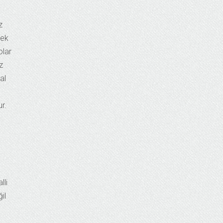
z
sek
olar
z
al
r.
lli
il