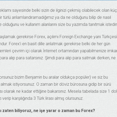
lamı sayesinde belki sizin de ilginizi çekmiş olabilecek olan kü
r türlü anlamlandıramadığımız ya da ne olduğunu bilip de nasıl
e olduğunu ve kullanım alanlarını size bu yazımda tanıtmak istedi
 başlamak gerekirse Forex, açılımı Foreign Exchange yani Türkçesi
dur. Forex’i en basit dille anlatmak gerekirse belki de her gün
şlemleri çevrim içi olarak İnternet ortamından yapabilmenize imka
para alıp para satarsınız. Şimdi para alıp para satmak derken, ne
iyorsunuz bizim Benjamin bu aralar oldukça popüler) ve siz bu
ın almak istiyorsunuz. O zaman bir döviz bürosuna gidip bir sürü
ası olarak ne kadar ettiğine bakarsınız. Mesela tabelada size 1 do
 verip karşılığında 3 Türk lirası almış olursunuz.
nı zaten biliyoruz, ne işe yarar o zaman bu Forex?