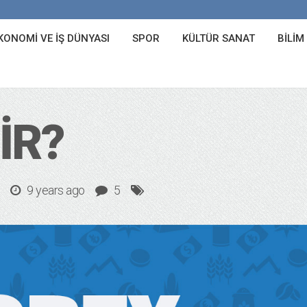
KONOMI VE İŞ DÜNYASI
SPOR
KÜLTÜR SANAT
BILIM
IR?
9 years ago
5