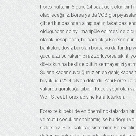
Forex haftanın 5 günü 24 saat açık olan bir 
olabileceğiniz, Borsa ya da VOB gibi piyasalard
çiftleri kur bazından alınıp satılır, fakat baz
olduğundan dolayı, manipüle edilmesi de oldu
olarak hesaplanan, bir para akışı Forex’in gü
bankaları, döviz büroları borsa ya da farklı pi
gücünüzü bu rakam biraz zorluyorsa sıkıntı yo
döviz kuruna bekli de bütün sermayenizi yatır
Şu ana kadar duyduğunuz en en geniş kapasi
büyüklüğü 22,4 bilyon dolardır. Yani Forex ile 
yukarda görüldüğü gibidir. Küçük yeşil olan v
Wolf Street, Forex abisine kafa tutarken.
Forex’te ki bekli de en önemli noktalardan bir 
ve mutlu çocuklar canlanmış ise bu doğru yold
sizlersiniz. Peki, kaldıraç sisteminin Forex dili
değerinin çok daha üzerinde işlem yapabilmeni