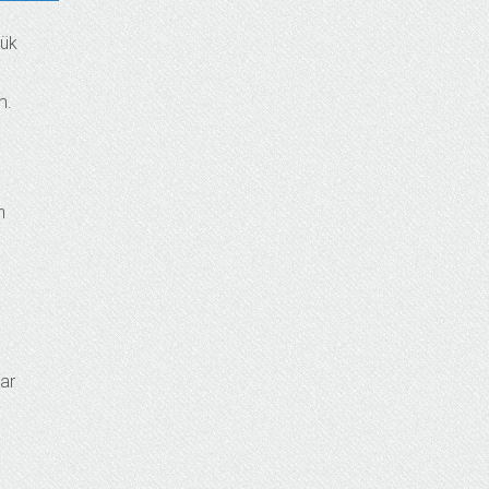
çük
m.
n
lar