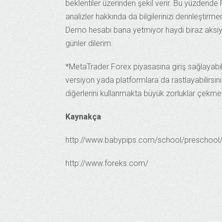
beklentiler üzerinden şekil verir. Bu yüzdende
analizler hakkında da bilgilerinizi derinleştirm
Demo hesabı bana yetmiyor haydi biraz aksiyon
günler dilerim.
*MetaTrader Forex piyasasına giriş sağlayabile
versiyon yada platformlara da rastlayabilirsini
diğerlerini kullanmakta büyük zorluklar çekmez
Kaynakça
http://www.babypips.com/school/preschool/w
http://www.foreks.com/