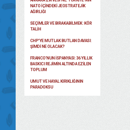
ANKARA ZIRVESI’NE: TÜRKIYE’NIN
NATO İÇINDEKI JEOSTRATEJIK
AĞIRLIĞI
SEÇIMLER VE BIRAKABILMEK: KÖR
TALIH
CHP’YE MUTLAK BUTLAN DAVASI:
ŞİMDİ NE OLACAK?
FRANCO’NUN İSPANYASI: 36 YILLIK
BASKICI REJIMIN ALTINDA EZILEN
TOPLUM
UMUT VE HAYAL KIRIKLIĞININ
PARADOKSU