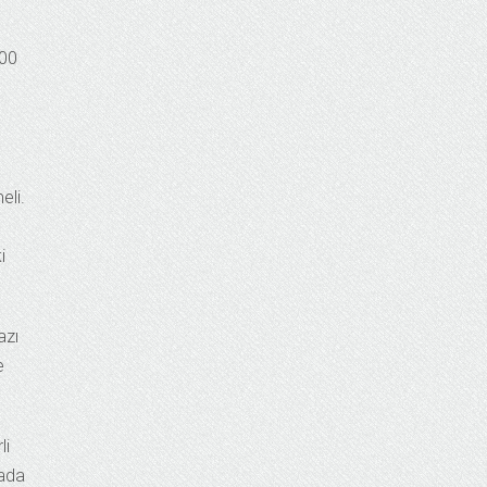
200
eli.
i
azı
e
li
sada