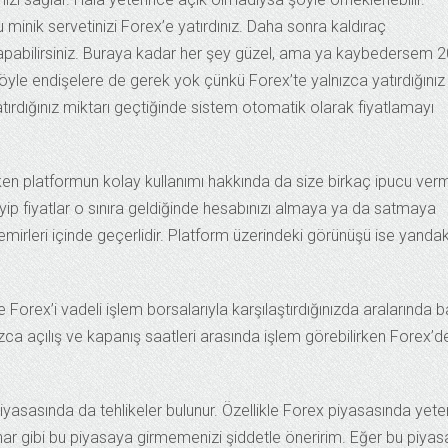
 minik servetinizi Forex’e yatırdınız. Daha sonra kaldıraç
 yapabilirsiniz. Buraya kadar her şey güzel, ama ya kaybedersem 
öyle endişelere de gerek yok çünkü Forex’te yalnızca yatırdığınız
yatırdığınız miktarı geçtiğinde sistem otomatik olarak fiyatlamayı
en platformun kolay kullanımı hakkında da size birkaç ipucu verm
lirleyip fiyatlar o sınıra geldiğinde hesabınızı almaya ya da satmaya
ş emirleri içinde geçerlidir. Platform üzerindeki görünüşü ise yandak
 Forex’i vadeli işlem borsalarıyla karşılaştırdığınızda aralarında b
nızca açılış ve kapanış saatleri arasında işlem görebilirken Forex’d
yasasında da tehlikeler bulunur. Özellikle Forex piyasasında yeter
nar gibi bu piyasaya girmemenizi şiddetle öneririm. Eğer bu piya