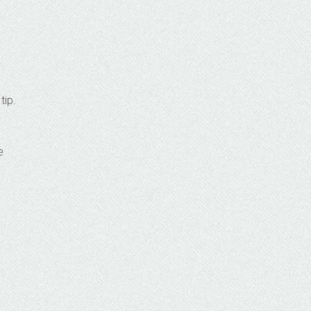
tip.
e