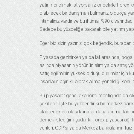
yatırımcı olmak istiyorsanız öncelikle Forex
olabilecek bir danışman bulmanız oldukça yar
ihtimaliniz vardır ve bu ihtimal %90 civarındad
Sadece bu yüzdeliğe bakarak bile yatırım yapar
Eğer biz sizin yazınızı çok beğendik, buradan b
Piyasada gezinirken ya da laf arasında, boğa ve 
aslında piyasanın yönünün alım ya da satış yönl
satış eğiliminin yüksek olduğu durumlar için ku
insanların ağırlıklı olarak alıma yöneldiği konula
Bu piyasalar genel ekonomi mantığında da oldu
şekillenir. İşte bu yüzdendir ki bir merkez ba
alabilecekleri olası kararlar daha alınmadan p
demek istediğim şudur ki Forex piyasası ağırlıkl
verileri, GDP’si ya da Merkez bankalarının faiz