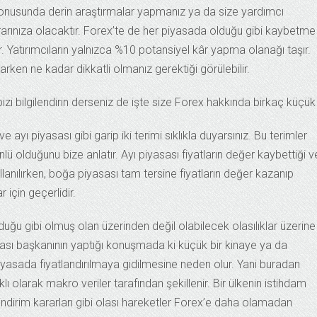
 konusunda derin araştırmalar yapmanız ya da size yardımcı
arınıza olacaktır. Forex’te de her piyasada olduğu gibi kaybetme
ır. Yatırımcıların yalnızca %10 potansiyel kâr yapma olanağı taşır.
ken ne kadar dikkatli olmanız gerektiği görülebilir.
izi bilgilendirin derseniz de işte size Forex hakkında birkaç küçük 
ayı piyasası gibi garip iki terimi sıklıkla duyarsınız. Bu terimler
ü olduğunu bize anlatır. Ayı piyasası fiyatların değer kaybettiği v
llanılırken, boğa piyasası tam tersine fiyatların değer kazanıp
r için geçerlidir.
ğu gibi olmuş olan üzerinden değil olabilecek olasılıklar üzerine
nkası başkanının yaptığı konuşmada ki küçük bir kinaye ya da
iyasada fiyatlandırılmaya gidilmesine neden olur. Yani buradan
ı olarak makro veriler tarafından şekillenir. Bir ülkenin istihdam
 indirim kararları gibi olası hareketler Forex’e daha olamadan