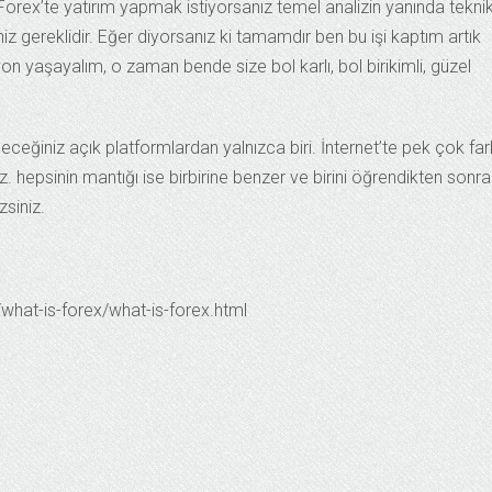
 Forex’te yatırım yapmak istiyorsanız temel analizin yanında tekni
eniz gereklidir. Eğer diyorsanız ki tamamdır ben bu işi kaptım artık
 yaşayalım, o zaman bende size bol karlı, bol birikimli, güzel
ceğiniz açık platformlardan yalnızca biri. İnternet’te pek çok fark
z. hepsinin mantığı ise birbirine benzer ve birini öğrendikten sonra
siniz.
hat-is-forex/what-is-forex.html