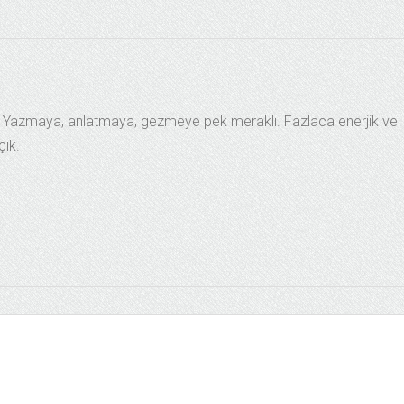
si. Yazmaya, anlatmaya, gezmeye pek meraklı. Fazlaca enerjik ve
çık.