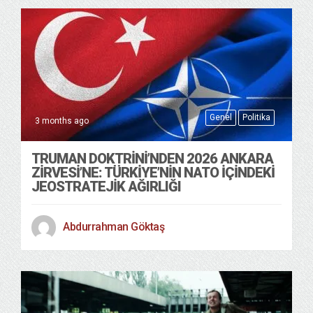
Genel
Politika
3 months ago
TRUMAN DOKTRINI’NDEN 2026 ANKARA
ZIRVESI’NE: TÜRKIYE’NIN NATO İÇINDEKI
JEOSTRATEJIK AĞIRLIĞI
Abdurrahman Göktaş