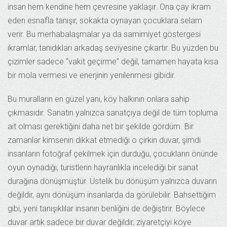
insan hem kendine hem çevresine yaklaşır. Ona çay ikram
eden esnafla tanışır, sokakta oynayan çocuklara selam
verir. Bu merhabalaşmalar ya da samimiyet göstergesi
ikramlar, tanıdıkları arkadaş seviyesine çıkartır. Bu yüzden bu
çizimler sadece “vakit geçirme” değil, tamamen hayata kısa
bir mola vermesi ve enerjinin yenilenmesi gibidir.
Bu muralların en güzel yanı, köy halkının onlara sahip
çıkmasıdır. Sanatın yalnızca sanatçıya değil de tüm topluma
ait olması gerektiğini daha net bir şekilde gördüm. Bir
zamanlar kimsenin dikkat etmediği o çirkin duvar, şimdi
insanların fotoğraf çekilmek için durduğu, çocukların önünde
oyun oynadığı, turistlerin hayranlıkla incelediği bir sanat
durağına dönüşmüştür. Üstelik bu dönüşüm yalnızca duvarın
değildir, aynı dönüşüm insanlarda da görülebilir. Bahsettiğim
gibi, yeni tanışıklılar insanın benliğini de değiştirir. Böylece
duvar artık sadece bir duvar değildir, ziyaretçiyi köye