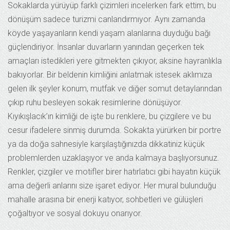
Sokaklarda yürüyüp farklı çizimleri incelerken fark ettim, bu
dönüşüm sadece turizmi canlandırmıyor. Aynı zamanda
köyde yaşayanların kendi yaşam alanlarına duyduğu bağı
güçlendiriyor. İnsanlar duvarların yanından geçerken tek
amaçları istedikleri yere gitmekten çıkıyor, aksine hayranlıkla
bakıyorlar. Bir beldenin kimliğini anlatmak istesek aklımıza
gelen ilk şeyler konum, mutfak ve diğer somut detaylarından
çıkıp ruhu besleyen sokak resimlerine dönüşüyor.
Kıyıkışlacık’ın kimliği de işte bu renklere, bu çizgilere ve bu
cesur ifadelere sinmiş durumda. Sokakta yürürken bir portre
ya da doğa sahnesiyle karşılaştığınızda dikkatiniz küçük
problemlerden uzaklaşıyor ve anda kalmaya başlıyorsunuz.
Renkler, çizgiler ve motifler birer hatırlatıcı gibi hayatın küçük
ama değerli anlarını size işaret ediyor. Her mural bulunduğu
mahalle arasına bir enerji katıyor, sohbetleri ve gülüşleri
çoğaltıyor ve sosyal dokuyu onarıyor.