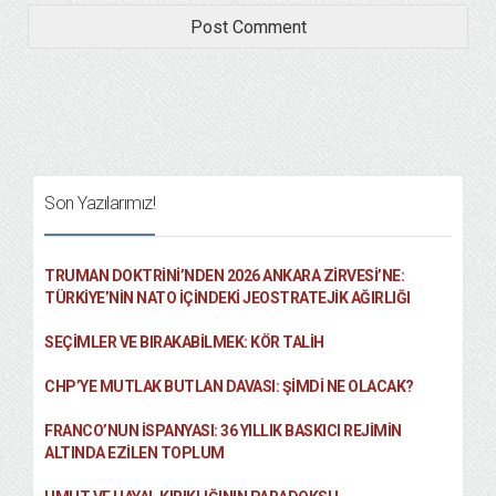
Son Yazılarımız!
TRUMAN DOKTRINI’NDEN 2026 ANKARA ZIRVESI’NE:
TÜRKIYE’NIN NATO İÇINDEKI JEOSTRATEJIK AĞIRLIĞI
SEÇIMLER VE BIRAKABILMEK: KÖR TALIH
CHP’YE MUTLAK BUTLAN DAVASI: ŞİMDİ NE OLACAK?
FRANCO’NUN İSPANYASI: 36 YILLIK BASKICI REJIMIN
ALTINDA EZILEN TOPLUM