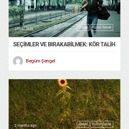
Genel
Kültür Sanat
27/06/2026
SEÇIMLER VE BIRAKABILMEK: KÖR TALIH
Begüm Şengel
Genel
Kültür Sanat
2 months ago