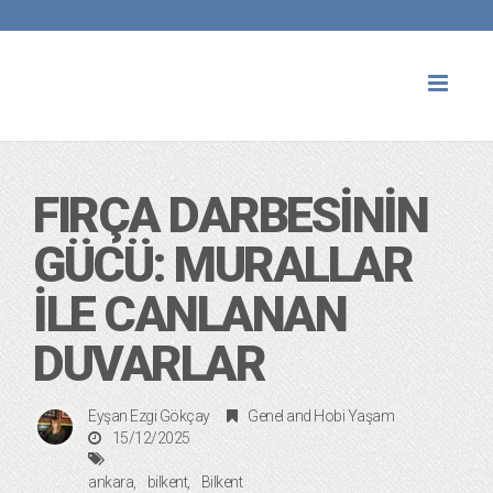
Toggl
naviga
FIRÇA DARBESİNİN
GÜCÜ: MURALLAR
İLE CANLANAN
DUVARLAR
Eyşan Ezgi Gökçay
Genel
and
Hobi Yaşam
15/12/2025
ankara
bilkent
Bilkent