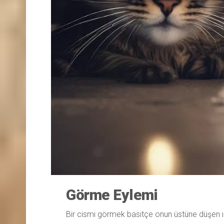
Görme Eylemi
Bir cismi görmek basitçe onun üstüne düşen ış