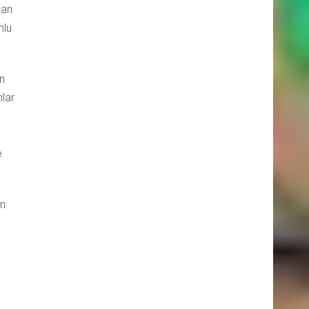
dan
mlu
n
nlar
e
ın