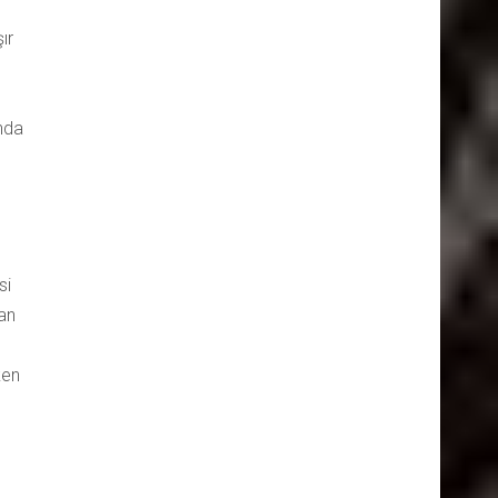
ır
ında
si
ran
ken