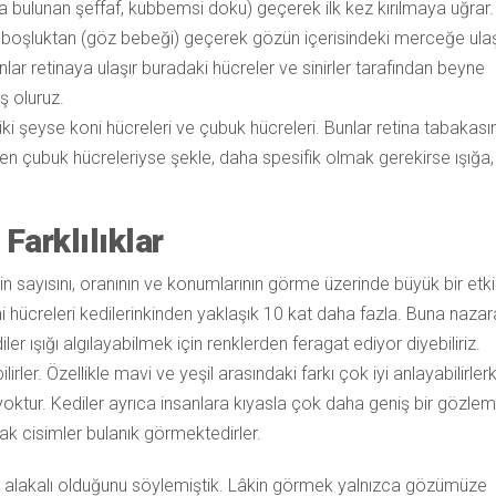
ulunan şeffaf, kubbemsi doku) geçerek ilk kez kırılmaya uğrar.
i boşluktan (göz bebeği) geçerek gözün içerisindeki merceğe ulaş
nlar retinaya ulaşır buradaki hücreler ve sinirler tarafından beyne
üş oluruz.
ki şeyse koni hücreleri ve çubuk hücreleri. Bunlar retina tabakas
ken çubuk hücreleriyse şekle, daha spesifik olmak gerekirse ışığa,
Farklılıklar
in sayısını, oranının ve konumlarının görme üzerinde büyük bir etki
i hücreleri kedilerinkinden yaklaşık 10 kat daha fazla. Buna naza
iler ışığı algılayabilmek için renklerden feragat ediyor diyebiliriz.
lirler. Özellikle mavi ve yeşil arasındaki farkı çok iyi anlayabilirler
 yoktur. Kediler ayrıca insanlara kıyasla çok daha geniş bir gözlem
ak cisimler bulanık görmektedirler.
alakalı olduğunu söylemiştik. Lâkin görmek yalnızca gözümüze