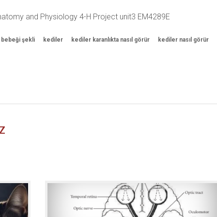
Anatomy and Physiology 4-H Project unit3 EM4289E
 bebeği şekli
kediler
kediler karanlıkta nasıl görür
kediler nasıl görür
Z