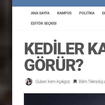
ANA SAYFA
KAMPÜS
POLITIKA
E
EDITÖR SEÇKISI
KEDILER K
GÖRÜR?
Gülser İrem Açıkgöz
Bilim Teknoloji