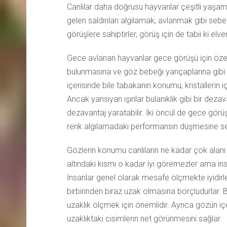
Canlılar daha doğrusu hayvanlar çeşitli yaşam 
gelen saldırıları algılamak, avlanmak gibi sebep
görüşlere sahiptirler, görüş için de tabii ki elver
Gece avlanan hayvanlar gece görüşü için özell
bulunmasına ve göz bebeği yarıçaplarına gibi 
içerisinde bile tabakanın konumu, kristallerin iç
Ancak yansıyan ışınlar bulanıklık gibi bir deza
dezavantaj yaratabilir. İki öncül de gece görüşü
renk algılamadaki performansın düşmesine seb
Gözlerin konumu canlıların ne kadar çok alanı 
altındaki kısmı o kadar iyi göremezler ama ins
İnsanlar genel olarak mesafe ölçmekte iyidir
birbirinden biraz uzak olmasına borçludurlar. B
uzaklık ölçmek için önemlidir. Ayrıca gözün içeri
uzaklıktaki cisimlerin net görünmesini sağlar.