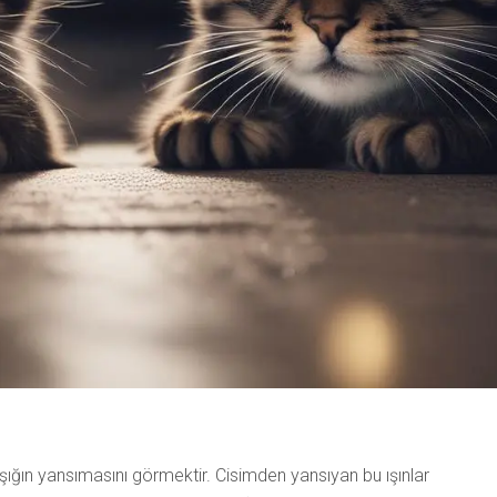
ığın yansımasını görmektir. Cisimden yansıyan bu ışınlar