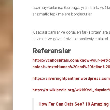
Bazı hayvanlar ise (kurbağa, yılan, balık, vs.) k
enzimatik tepkimelere borçludurlar.
Kısacası canlılar ve görüşleri farklı ortaml
enzimler ve gözlerimizin kapasitesiyle alakal
Referanslar
https://vcahospitals.com/know-your-pet/
color#~text=Human%20and%20feline%20
https://silvernightpanther.wordpress.co
https://tr.wikipedia.org/wiki/Kedi_d
How Far Can Cats See? 10 Amazing 