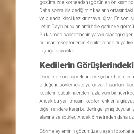
gözümüzde korneadan (gözün en ön kısmında b
Daha sonra İris dediğimiz kasların ortasındak
ve burada ikinci kez kırılmaya uğrar. En son ışı
iletilir. Beyin bunu anlamlı hâle getirir ve görm
Bu kısımda bahsetmenin yararlı olacağı diğer i
bulunan reseptörlerdir. Koniler renge duyarlıy
loşluğa duyarlılar.
Kedilerin Görüşlerindeki 
Öncelikle koni hücrelerinin ve çubuk hücrelerin
olduğunu söylemekte yarar var. İnsanların kon
kedilerin çubuk hücreleri fazla yani bir nevi ked
Ancak bu yanıltmasın, kediler renkleri algılayabi
diğer renklere karşı bu denli gelişmiş duyuları
alanına sahiptirler. Ancak 6 metreden daha uz
Görme eyleminin gözümüze ulaşan fotonlarla 