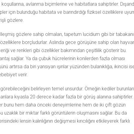
koşullarına, avlanma biçimlerine ve habitatlara sahiptirler. Dışarı
ler için bulunduğu habitata ve barındırdığı fiziksel özelliklere uyu
işli gözlere.
eşmiş gözlere sahip olmaları, tapetum lucidium gibi bir tabakanı
özelliklere borçludurlar. Aslında gece görüşüne sahip olan hayva
eriği ve renkleri gibi özellikler bakımından çeşitlilik gösterir bu.
vantaj sağlar. Ya da çubuk hücrelerinin konilerden fazla olması
nü artırsa da biri yansıyan ışınlar yüzünden bulanıklığa, ikincisi is
ebiyet verir.
görebileceğini belirleyen temel unsurdur. Örneğin kediler burunlar
anlara kıyasla 20 derece kadar fazla bir görüş alanına sahiptirler.
ler bunu hem daha önceki deneyimlerine hem de iki çift gözün
u uzaklık bir miktar farklı görüntülerin oluşmasını sağlar. Bu da
sindeki lensin kalınlığının değişmesi kırıcılığını etkileyerek farklı