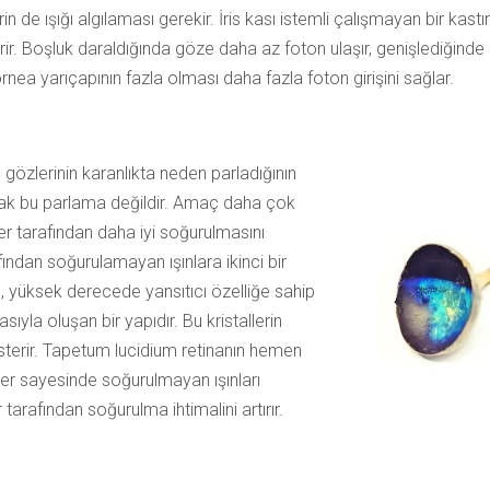
de ışığı algılaması gerekir. İris kası istemli çalışmayan bir kastı
rir. Boşluk daraldığında göze daha az foton ulaşır, genişlediğinde 
nea yarıçapının fazla olması daha fazla foton girişini sağlar.
n gözlerinin karanlıkta neden parladığının
ak bu parlama değildir. Amaç daha çok
r tarafından daha iyi soğurulmasını
ından soğurulamayan ışınlara ikinci bir
 yüksek derecede yansıtıcı özelliğe sahip
ıyla oluşan bir yapıdır. Bu kristallerin
sterir. Tapetum lucidium retinanın hemen
aller sayesinde soğurulmayan ışınları
tarafından soğurulma ihtimalini artırır.