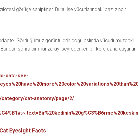
ızılötesi görüşe sahiptirler. Bunu ise vücutlarındaki bazı zincir
ara adapte. Gördüğümüz görüntülerin çoğu aslında vücudumuzdaki
ı. Bundan sonra bir manzarayı seyrederken bir kere daha düşünün.
do-cats-see-
eyes%20have%20more%20color%20variations%20than%20
m/category/cat-anatomy/page/2/
uyular%C4%B1#:~:text=Bir%20kedinin%20g%C3%B6rme%20k
Cat Eyesight Facts