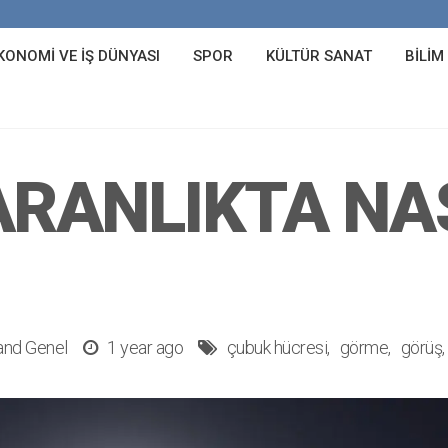
KONOMI VE İŞ DÜNYASI
SPOR
KÜLTÜR SANAT
BILIM
ARANLIKTA NA
and
Genel
1 year ago
çubuk hücresi
görme
görüş