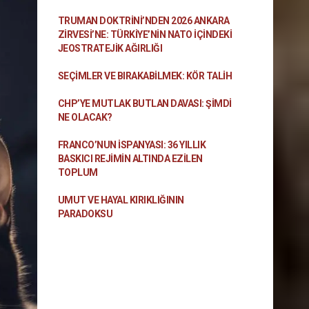
TRUMAN DOKTRINI’NDEN 2026 ANKARA
ZIRVESI’NE: TÜRKIYE’NIN NATO İÇINDEKI
JEOSTRATEJIK AĞIRLIĞI
SEÇIMLER VE BIRAKABILMEK: KÖR TALIH
CHP’YE MUTLAK BUTLAN DAVASI: ŞİMDİ
NE OLACAK?
FRANCO’NUN İSPANYASI: 36 YILLIK
BASKICI REJIMIN ALTINDA EZILEN
TOPLUM
UMUT VE HAYAL KIRIKLIĞININ
PARADOKSU