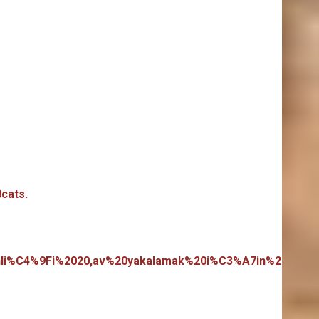
cats.
eskinli%C4%9Fi%2020,av%20yakalamak%20i%C3%A7in%20%C3