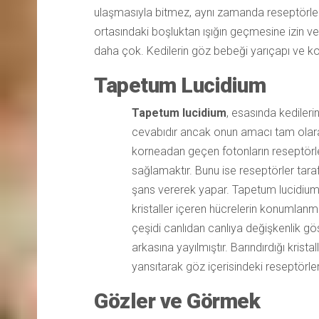
ulaşmasıyla bitmez, aynı zamanda reseptörlerin 
ortasındaki boşluktan ışığın geçmesine izin ve
daha çok. Kedilerin göz bebeği yarıçapı ve kor
Tapetum Lucidium
Tapetum lucidium
, esasında kedileri
cevabıdır ancak onun amacı tam olar
korneadan geçen fotonların reseptörle
sağlamaktır. Bunu ise reseptörler taraf
şans vererek yapar. Tapetum lucidium,
kristaller içeren hücrelerin konumlanmas
çeşidi canlıdan canlıya değişkenlik gö
arkasına yayılmıştır. Barındırdığı krist
yansıtarak göz içerisindeki reseptörler 
Gözler ve Görmek