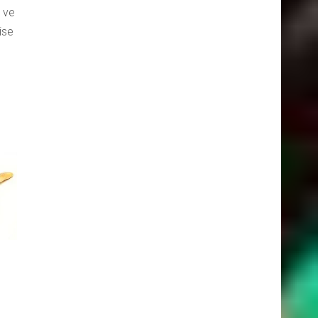
r ve
ise