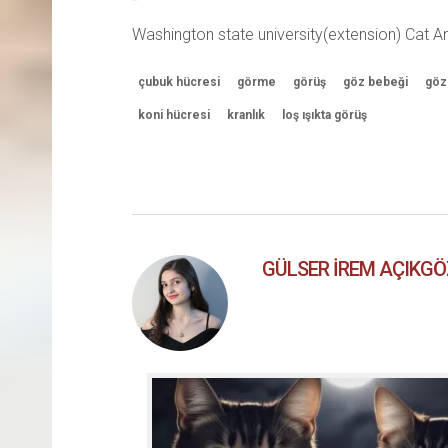
Washington state university(extension) Cat 
çubuk hücresi
görme
görüş
göz bebeği
göz
koni hücresi
kranlık
loş ışıkta görüş
GÜLSER İREM AÇIKGÖ