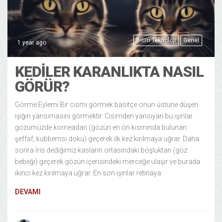
Bilim Teknoloji
Genel
1 year ago
KEDILER KARANLIKTA NASIL
GÖRÜR?
Görme Eylemi Bir cismi görmek basitçe onun üstüne düşen
ışığın yansımasını görmektir. Cisimden yansıyan bu ışınlar
gözümüzde korneadan (gözün en ön kısmında bulunan
şeffaf, kubbemsi doku) geçerek ilk kez kırılmaya uğrar. Daha
sonra İris dediğimiz kasların ortasındaki boşluktan (göz
bebeği) geçerek gözün içerisindeki merceğe ulaşır ve burada
ikinci kez kırılmaya uğrar. En son ışınlar retinaya
DEVAMI