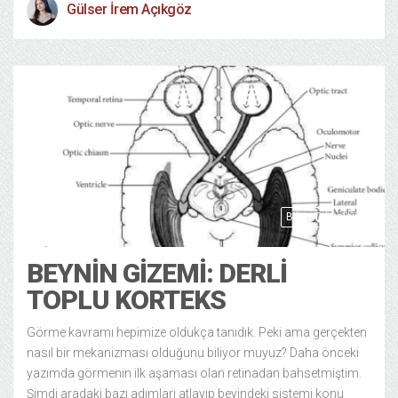
Gülser İrem Açıkgöz
Bilim Teknoloji
19/11/2024
BEYNİN GİZEMİ: DERLI
TOPLU KORTEKS
Görme kavramı hepimize oldukça tanıdık. Peki ama gerçekten
nasıl bir mekanizması olduğunu biliyor muyuz? Daha önceki
yazımda görmenin ilk aşaması olan retinadan bahsetmiştim.
Şimdi aradaki bazı adımları atlayıp beyindeki sistemi konu