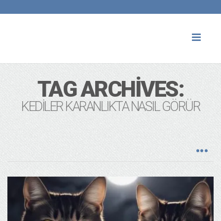
Toggl
naviga
TAG ARCHIVES:
KEDILER KARANLIKTA NASIL GÖRÜR