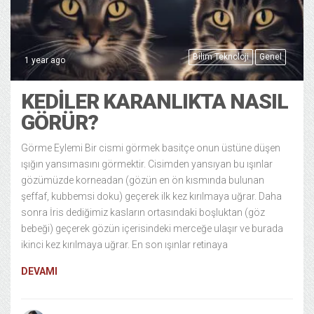
Bilim Teknoloji
Genel
1 year ago
KEDILER KARANLIKTA NASIL
GÖRÜR?
Görme Eylemi Bir cismi görmek basitçe onun üstüne düşen
ışığın yansımasını görmektir. Cisimden yansıyan bu ışınlar
gözümüzde korneadan (gözün en ön kısmında bulunan
şeffaf, kubbemsi doku) geçerek ilk kez kırılmaya uğrar. Daha
sonra İris dediğimiz kasların ortasındaki boşluktan (göz
bebeği) geçerek gözün içerisindeki merceğe ulaşır ve burada
ikinci kez kırılmaya uğrar. En son ışınlar retinaya
DEVAMI