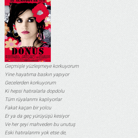
Geçmişle yüzleşmeye korkuyorum
Yine hayatıma baskın yapıyor
Gecelerden korkuyorum
Ki hepsi hatıralarla dopdolu
Tüm rüyalarımı kaplıyorlar
Fakat kaçan bir yolcu
Er ya da geç yürüyüşü kesiyor
Ve her şeyi mahveden bu unutuş
Eski hatıralarımı yok etse de,