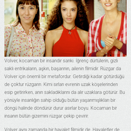
Volver, kocaman bir insandır sanki. İğrenç dürtülerin, gizli
saklı entrikaların, aşkın, başarının, ailenin filmidir. Rüzgar da
Volver için önemli bir metafordur. Getirdiği kadar götürdüğü
de çoktur rüzgarın. Kimi sırları evrenin uzak köşelerinden
esip getirirken, anın sakladıklarını da alır uzaklara götürür. Bu
yönüyle insanlığın sahip olduğu bütün yaşanmışlıkları bir
döngü halinde döndürür durur asırlar boyu. Kocaman bir
insanın bütün gizemini rüzgar çekip çevirir.
Volver aynı zamanda bir hayalet filmidir de. Hayaletler de