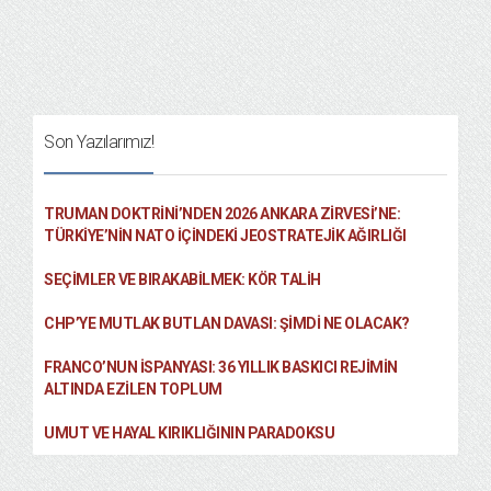
Son Yazılarımız!
TRUMAN DOKTRINI’NDEN 2026 ANKARA ZIRVESI’NE:
TÜRKIYE’NIN NATO İÇINDEKI JEOSTRATEJIK AĞIRLIĞI
SEÇIMLER VE BIRAKABILMEK: KÖR TALIH
CHP’YE MUTLAK BUTLAN DAVASI: ŞİMDİ NE OLACAK?
FRANCO’NUN İSPANYASI: 36 YILLIK BASKICI REJIMIN
ALTINDA EZILEN TOPLUM
UMUT VE HAYAL KIRIKLIĞININ PARADOKSU