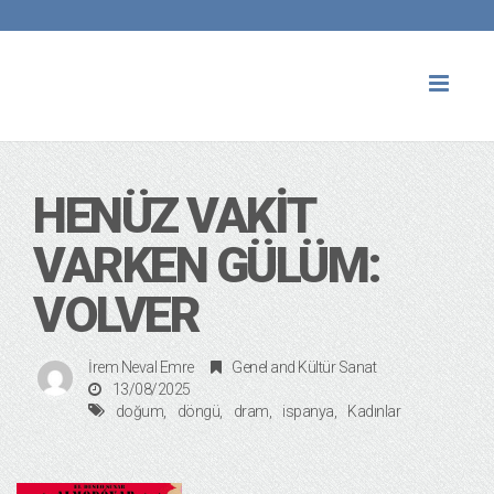
Toggl
naviga
HENÜZ VAKIT
VARKEN GÜLÜM:
VOLVER
İrem Neval Emre
Genel
and
Kültür Sanat
13/08/2025
doğum
döngü
dram
ispanya
Kadınlar