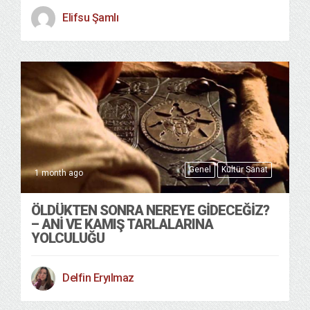
Elifsu Şamlı
Genel
Kültür Sanat
1 month ago
ÖLDÜKTEN SONRA NEREYE GIDECEĞIZ?
– ANI VE KAMIŞ TARLALARINA
YOLCULUĞU
Delfin Eryılmaz