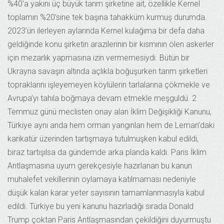
%40’a yakını üç büyük tarım şirketine ait, özellikle Kernel
toplamın %20’sine tek başına tahakküm kurmuş durumda.
2023’ün ilerleyen aylarında Kernel kulağıma bir defa daha
geldiğinde konu şirketin arazilerinin bir kısmının ölen askerler
için mezarlık yapmasına izin vermemesiydi. Bütün bir
Ukrayna savaşın altında açlıkla boğuşurken tarım şirketleri
topraklarını işleyemeyen köylülerin tarlalarına çökmekle ve
Avrupa’yı tahıla boğmaya devam etmekle meşguldü. 2
Temmuz günü meclisten onay alan İklim Değişikliği Kanunu,
Türkiye aynı anda hem orman yangınları hem de Leman’daki
karikatür üzerinden tartışmaya tutulmuşken kabul edildi,
biraz tartışılsa da gündemde arka planda kaldı. Paris İklim
Antlaşmasına uyum gerekçesiyle hazırlanan bu kanun
muhalefet vekillerinin oylamaya katılmaması nedeniyle
düşük kalan karar yeter sayısının tamamlanmasıyla kabul
edildi. Türkiye bu yeni kanunu hazırladığı sırada Donald
Trump çoktan Paris Antlaşmasından çekildiğini duyurmuştu