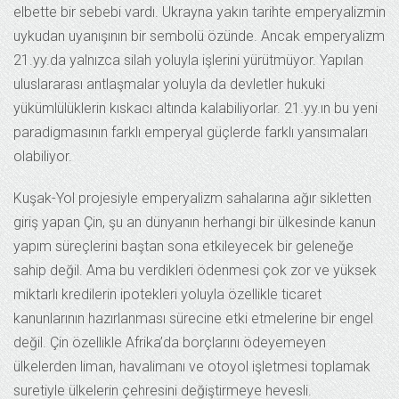
elbette bir sebebi vardı. Ukrayna yakın tarihte emperyalizmin
uykudan uyanışının bir sembolü özünde. Ancak emperyalizm
21.yy.da yalnızca silah yoluyla işlerini yürütmüyor. Yapılan
uluslararası antlaşmalar yoluyla da devletler hukuki
yükümlülüklerin kıskacı altında kalabiliyorlar. 21.yy.ın bu yeni
paradigmasının farklı emperyal güçlerde farklı yansımaları
olabiliyor.
Kuşak-Yol projesiyle emperyalizm sahalarına ağır sikletten
giriş yapan Çin, şu an dünyanın herhangi bir ülkesinde kanun
yapım süreçlerini baştan sona etkileyecek bir geleneğe
sahip değil. Ama bu verdikleri ödenmesi çok zor ve yüksek
miktarlı kredilerin ipotekleri yoluyla özellikle ticaret
kanunlarının hazırlanması sürecine etki etmelerine bir engel
değil. Çin özellikle Afrika’da borçlarını ödeyemeyen
ülkelerden liman, havalimanı ve otoyol işletmesi toplamak
suretiyle ülkelerin çehresini değiştirmeye hevesli.