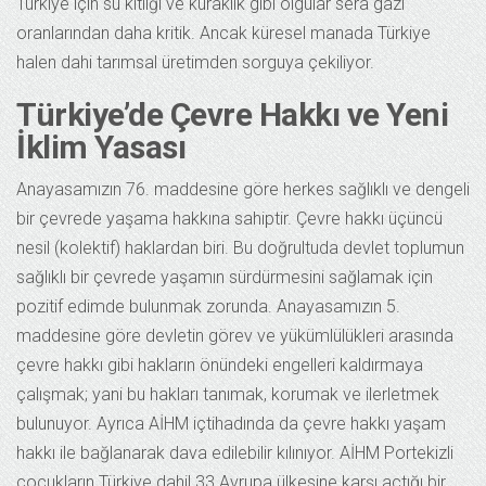
Türkiye için su kıtlığı ve kuraklık gibi olgular sera gazı
oranlarından daha kritik. Ancak küresel manada Türkiye
halen dahi tarımsal üretimden sorguya çekiliyor.
Türkiye’de Çevre Hakkı ve Yeni
İklim Yasası
Anayasamızın 76. maddesine göre herkes sağlıklı ve dengeli
bir çevrede yaşama hakkına sahiptir. Çevre hakkı üçüncü
nesil (kolektif) haklardan biri. Bu doğrultuda devlet toplumun
sağlıklı bir çevrede yaşamın sürdürmesini sağlamak için
pozitif edimde bulunmak zorunda. Anayasamızın 5.
maddesine göre devletin görev ve yükümlülükleri arasında
çevre hakkı gibi hakların önündeki engelleri kaldırmaya
çalışmak; yani bu hakları tanımak, korumak ve ilerletmek
bulunuyor. Ayrıca AİHM içtihadında da çevre hakkı yaşam
hakkı ile bağlanarak dava edilebilir kılınıyor. AİHM Portekizli
çocukların Türkiye dahil 33 Avrupa ülkesine karşı açtığı bir