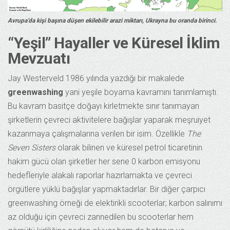
Avrupa’da kişi başına düşen ekilebilir arazi miktarı, Ukrayna bu oranda birinci.
“Yeşil” Hayaller ve Küresel İklim
Mevzuatı
Jay Westerveld 1986 yılında yazdığı bir makalede
greenwashing
yani yeşile boyama kavramını tanımlamıştı.
Bu kavram basitçe doğayı kirletmekte sınır tanımayan
şirketlerin çevreci aktivitelere bağışlar yaparak meşruiyet
kazanmaya çalışmalarına verilen bir isim. Özellikle
The
Seven Sisters
olarak bilinen ve küresel petrol ticaretinin
hakim gücü olan şirketler her sene 0 karbon emisyonu
hedefleriyle alakalı raporlar hazırlamakta ve çevreci
örgütlere yüklü bağışlar yapmaktadırlar. Bir diğer çarpıcı
greenwashing örneği de elektirikli scooterlar; karbon salınımı
az olduğu için çevreci zannedilen bu scooterlar hem