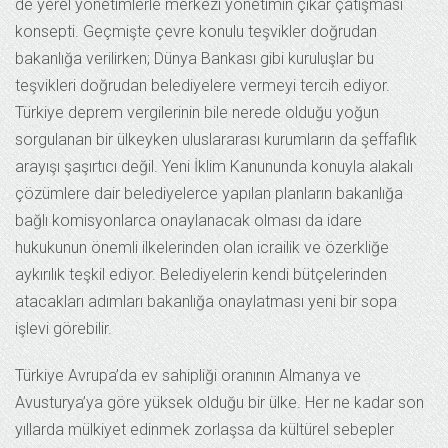
de yerel yönetimlerle merkezi yönetimin çıkar çatışması
konsepti. Geçmişte çevre konulu teşvikler doğrudan
bakanlığa verilirken; Dünya Bankası gibi kuruluşlar bu
teşvikleri doğrudan belediyelere vermeyi tercih ediyor.
Türkiye deprem vergilerinin bile nerede olduğu yoğun
sorgulanan bir ülkeyken uluslararası kurumların da şeffaflık
arayışı şaşırtıcı değil. Yeni İklim Kanununda konuyla alakalı
çözümlere dair belediyelerce yapılan planların bakanlığa
bağlı komisyonlarca onaylanacak olması da idare
hukukunun önemli ilkelerinden olan icrailik ve özerkliğe
aykırılık teşkil ediyor. Belediyelerin kendi bütçelerinden
atacakları adımları bakanlığa onaylatması yeni bir sopa
işlevi görebilir.
Türkiye Avrupa’da ev sahipliği oranının Almanya ve
Avusturya’ya göre yüksek olduğu bir ülke. Her ne kadar son
yıllarda mülkiyet edinmek zorlaşsa da kültürel sebepler