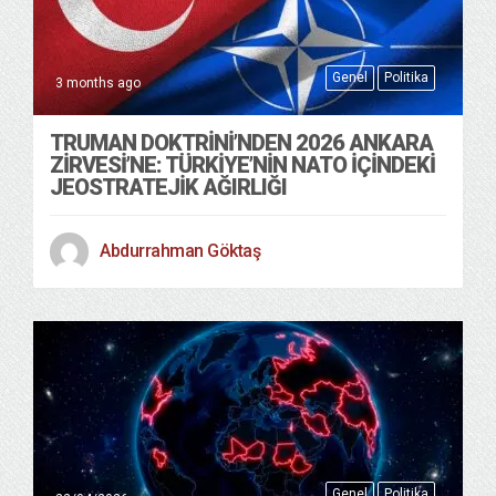
Genel
Politika
3 months ago
TRUMAN DOKTRINI’NDEN 2026 ANKARA
ZIRVESI’NE: TÜRKIYE’NIN NATO İÇINDEKI
JEOSTRATEJIK AĞIRLIĞI
Abdurrahman Göktaş
Genel
Politika