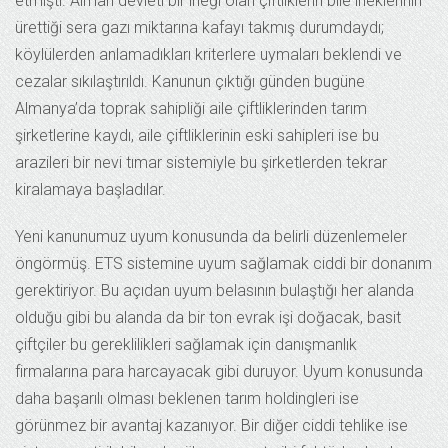
etmişti. Alman devleti bir ineği olan çiftliklerin bile ineklerinin
ürettiği sera gazı miktarına kafayı takmış durumdaydı;
köylülerden anlamadıkları kriterlere uymaları beklendi ve
cezalar sıkılaştırıldı. Kanunun çıktığı günden bugüne
Almanya’da toprak sahipliği aile çiftliklerinden tarım
şirketlerine kaydı, aile çiftliklerinin eski sahipleri ise bu
arazileri bir nevi tımar sistemiyle bu şirketlerden tekrar
kiralamaya başladılar.
Yeni kanunumuz uyum konusunda da belirli düzenlemeler
öngörmüş. ETS sistemine uyum sağlamak ciddi bir donanım
gerektiriyor. Bu açıdan uyum belasının bulaştığı her alanda
olduğu gibi bu alanda da bir ton evrak işi doğacak, basit
çiftçiler bu gereklilikleri sağlamak için danışmanlık
firmalarına para harcayacak gibi duruyor. Uyum konusunda
daha başarılı olması beklenen tarım holdingleri ise
görünmez bir avantaj kazanıyor. Bir diğer ciddi tehlike ise