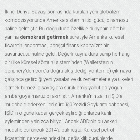
İkinci Dünya Savaşı sonrasında kurulan yeni globalizm
kompozisyonunda Amerika sistemin itici gücü, dinamosu
haline gelmiştir. Bu doğrultuda özellikle dünyanın dört bir
yanına
demokrasi getirmek
suretiyle Amerika küresel
ticaretin jandarması, barışçıl finans kapitalizminin
savunucusu haline geldi. Değerli kaynaklara sahip herhangi
bir ülke küresel sömürü sisteminden (Wallerstein’ın
periphery’den core’a doğru akış dediği yöntemle) çıkmaya
çalışınca getirdiği yeni yasalar ve düzenlemelerle ya ülkeleri
bitmek bilmez iç savaşlara sürüklemiş yahut da yoğun
ambargoya maruz bırakmıştır. Amerika’nın zalim IŞİD’e
müdahele ederken ileri sürdüğü Yezidi Soykırımı bahanesi,
IŞİD’in o güne kadar gerçekleştirdiği onlarca kanlı
eyleminden yalnızca biriydi. Ancak ABD’nin bu askeri
müdahelesi ancak 2014’ü bulmuştu. Küresel petrol
ticaretinin çerçevesindeki bu değişiklik bugünlerde