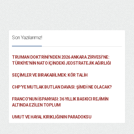
Son Yazılarımız!
TRUMAN DOKTRINI’NDEN 2026 ANKARA ZIRVESI’NE:
TÜRKIYE’NIN NATO İÇINDEKI JEOSTRATEJIK AĞIRLIĞI
SEÇIMLER VE BIRAKABILMEK: KÖR TALIH
CHP’YE MUTLAK BUTLAN DAVASI: ŞİMDİ NE OLACAK?
FRANCO’NUN İSPANYASI: 36 YILLIK BASKICI REJIMIN
ALTINDA EZILEN TOPLUM
UMUT VE HAYAL KIRIKLIĞININ PARADOKSU