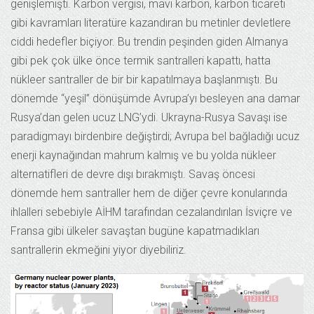
genişlemişti. Karbon vergisi, mavi karbon, karbon ticareti
gibi kavramları literatüre kazandıran bu metinler devletlere
ciddi hedefler biçiyor. Bu trendin peşinden giden Almanya
gibi pek çok ülke önce termik santralleri kapattı, hatta
nükleer santraller de bir bir kapatılmaya başlanmıştı. Bu
dönemde “yeşil” dönüşümde Avrupa’yı besleyen ana damar
Rusya’dan gelen ucuz LNG’ydi. Ukrayna-Rusya Savaşı ise
paradigmayı birdenbire değiştirdi; Avrupa bel bağladığı ucuz
enerji kaynağından mahrum kalmış ve bu yolda nükleer
alternatifleri de devre dışı bırakmıştı. Savaş öncesi
dönemde hem santraller hem de diğer çevre konularında
ihlalleri sebebiyle AİHM tarafından cezalandırılan İsviçre ve
Fransa gibi ülkeler savaştan bugüne kapatmadıkları
santrallerin ekmeğini yiyor diyebiliriz.