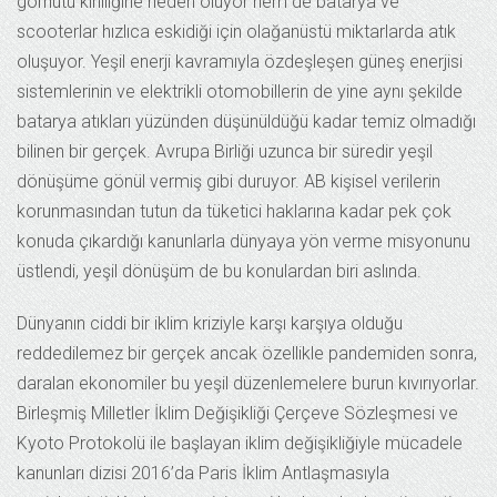
görnütü kirliliğine neden oluyor hem de batarya ve
scooterlar hızlıca eskidiği için olağanüstü miktarlarda atık
oluşuyor. Yeşil enerji kavramıyla özdeşleşen güneş enerjisi
sistemlerinin ve elektrikli otomobillerin de yine aynı şekilde
batarya atıkları yüzünden düşünüldüğü kadar temiz olmadığı
bilinen bir gerçek. Avrupa Birliği uzunca bir süredir yeşil
dönüşüme gönül vermiş gibi duruyor. AB kişisel verilerin
korunmasından tutun da tüketici haklarına kadar pek çok
konuda çıkardığı kanunlarla dünyaya yön verme misyonunu
üstlendi, yeşil dönüşüm de bu konulardan biri aslında.
Dünyanın ciddi bir iklim kriziyle karşı karşıya olduğu
reddedilemez bir gerçek ancak özellikle pandemiden sonra,
daralan ekonomiler bu yeşil düzenlemelere burun kıvırıyorlar.
Birleşmiş Milletler İklim Değişikliği Çerçeve Sözleşmesi ve
Kyoto Protokolü ile başlayan iklim değişikliğiyle mücadele
kanunları dizisi 2016’da Paris İklim Antlaşmasıyla