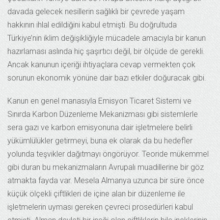
davada gelecek nesillerin sağlıklı bir çevrede yaşam
hakkının ihlal edildiğini kabul etmişti. Bu doğrultuda
Türkiye’nin iklim değişikliğiyle mücadele amacıyla bir kanun
hazırlaması aslında hiç şaşırtıcı değil, bir ölçüde de gerekli.
Ancak kanunun içeriği ihtiyaçlara cevap vermekten çok
sorunun ekonomik yönüne dair bazı etkiler doğuracak gibi.
Kanun en genel manasıyla Emisyon Ticaret Sistemi ve
Sınırda Karbon Düzenleme Mekanizması gibi sistemlerle
sera gazı ve karbon emisyonuna dair işletmelere belirli
yükümlülükler getirmeyi, buna ek olarak da bu hedefler
yolunda teşvikler dağıtmayı öngörüyor. Teoride mükemmel
gibi duran bu mekanizmaların Avrupalı muadillerine bir göz
atmakta fayda var. Mesela Almanya uzunca bir süre önce
küçük ölçekli çiftlikleri de içine alan bir düzenleme ile
işletmelerin uyması gereken çevreci prosedürleri kabul