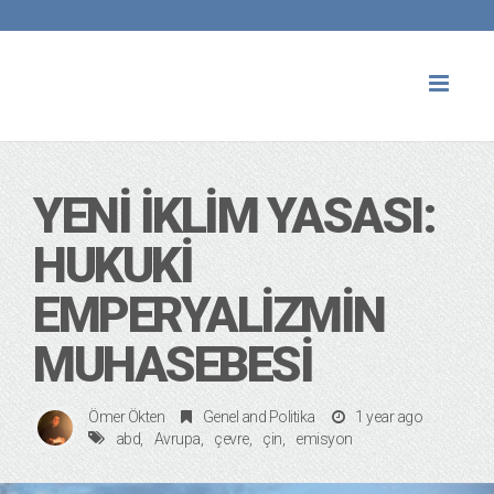
Toggl
naviga
YENI İKLIM YASASI:
HUKUKI
EMPERYALIZMIN
MUHASEBESI
Ömer Ökten
Genel
and
Politika
1 year ago
abd
Avrupa
çevre
çin
emisyon