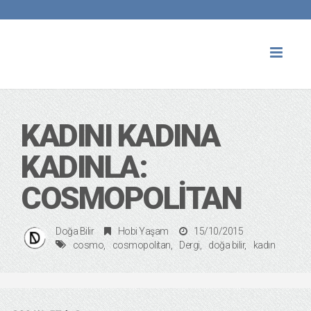
Toggl
naviga
KADINI KADINA
KADINLA:
COSMOPOLITAN
Doğa Bilir
Hobi Yaşam
15/10/2015
cosmo
cosmopolitan
Dergi
doğa bilir
kadın