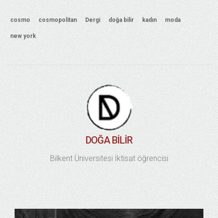
cosmo
cosmopolitan
Dergi
doğa bilir
kadın
moda
new york
DOĞA BILIR
Bilkent Üniversitesi İktisat öğrencisi