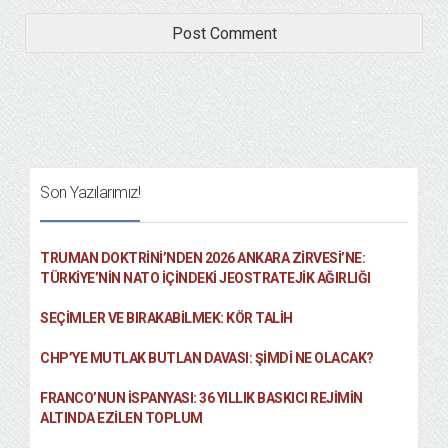
Son Yazılarımız!
TRUMAN DOKTRINI’NDEN 2026 ANKARA ZIRVESI’NE:
TÜRKIYE’NIN NATO İÇINDEKI JEOSTRATEJIK AĞIRLIĞI
SEÇIMLER VE BIRAKABILMEK: KÖR TALIH
CHP’YE MUTLAK BUTLAN DAVASI: ŞİMDİ NE OLACAK?
FRANCO’NUN İSPANYASI: 36 YILLIK BASKICI REJIMIN
ALTINDA EZILEN TOPLUM