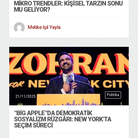
MIKRO TRENDLER: KIŞISEL TARZIN SONU
MU GELIYOR?
Melike Işıl Yayla
Politika
21/11/2025
”BIG APPLE”DA DEMOKRATIK
SOSYALIZM RÜZGÂRI: NEW YORK’TA
SEÇIM SÜRECI