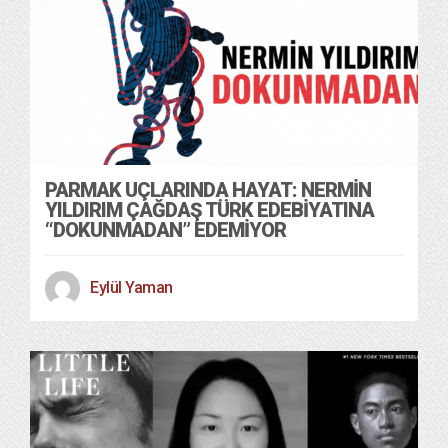
Genel
Kültür Sanat
1 year ago
PARMAK UÇLARINDA HAYAT: NERMIN
YILDIRIM ÇAĞDAŞ TÜRK EDEBIYATINA
“DOKUNMADAN” EDEMIYOR
Eylül Yaman