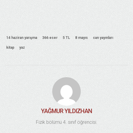
14 haziran yarışma
366 eser
5 TL
8 mayıs
can yayınları
kitap
yaz
YAĞMUR YILDIZHAN
Fizik bölümü 4. sınıf öğrencisi.