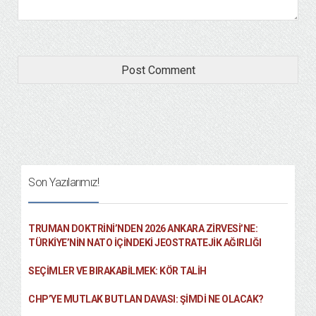
Son Yazılarımız!
TRUMAN DOKTRINI’NDEN 2026 ANKARA ZIRVESI’NE:
TÜRKIYE’NIN NATO İÇINDEKI JEOSTRATEJIK AĞIRLIĞI
SEÇIMLER VE BIRAKABILMEK: KÖR TALIH
CHP’YE MUTLAK BUTLAN DAVASI: ŞİMDİ NE OLACAK?