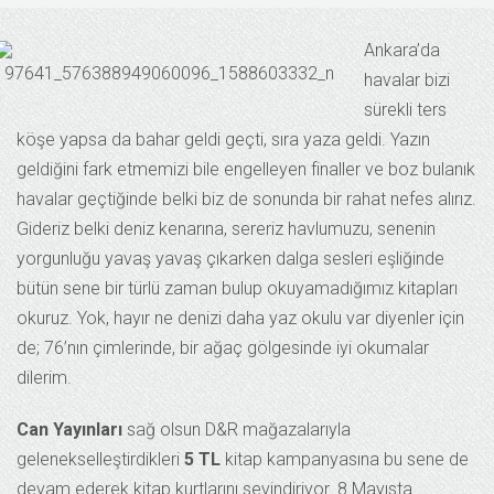
Ankara’da
havalar bizi
sürekli ters
köşe yapsa da bahar geldi geçti, sıra yaza geldi. Yazın
geldiğini fark etmemizi bile engelleyen finaller ve boz bulanık
havalar geçtiğinde belki biz de sonunda bir rahat nefes alırız.
Gideriz belki deniz kenarına, sereriz havlumuzu, senenin
yorgunluğu yavaş yavaş çıkarken dalga sesleri eşliğinde
bütün sene bir türlü zaman bulup okuyamadığımız kitapları
okuruz. Yok, hayır ne denizi daha yaz okulu var diyenler için
de; 76’nın çimlerinde, bir ağaç gölgesinde iyi okumalar
dilerim.
Can Yayınları
sağ olsun D&R mağazalarıyla
gelenekselleştirdikleri
5 TL
kitap kampanyasına bu sene de
devam ederek kitap kurtlarını sevindiriyor. 8 Mayısta