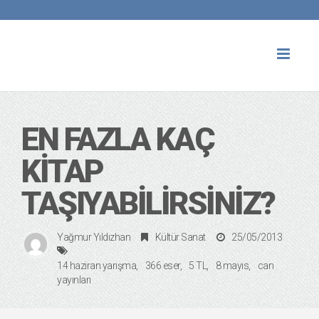
Toggl
naviga
EN FAZLA KAÇ
KITAP
TAŞIYABILIRSINIZ?
Yağmur Yıldızhan
Kültür Sanat
25/05/2013
14 haziran yarışma
366 eser
5 TL
8 mayıs
can
yayınları