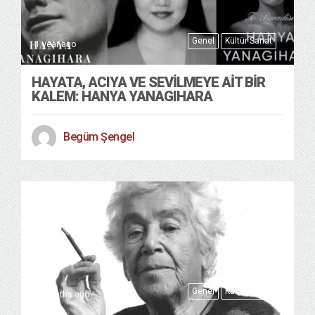
Genel
Kültür Sanat
1 year ago
HAYATA, ACIYA VE SEVILMEYE AIT BIR
KALEM: HANYA YANAGIHARA
Begüm Şengel
Genel
Kültür Sanat
8 months ago