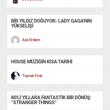
BIR YILDIZ DOĞUYOR- LADY GAGA’NIN
YÜKSELIŞI
Aslı Erdem
HOUSE MÜZIĞIN KISA TARIHI
Toprak Fırat
80’LI YILLARA FANTASTIK BIR DÖNÜŞ:
“STRANGER THINGS”