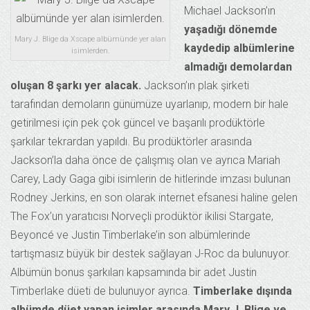
Michael Jackson’ın
yaşadığı dönemde
Mary J. Blige da Xscape albümünde yer alan
kaydedip albümlerine
isimlerden.
almadığı demolardan
oluşan 8 şarkı yer alacak.
Jackson’ın plak şirketi
tarafından demoların günümüze uyarlanıp, modern bir hale
getirilmesi için pek çok güncel ve başarılı prodüktörle
şarkılar tekrardan yapıldı. Bu prodüktörler arasında
Jackson’la daha önce de çalışmış olan ve ayrıca Mariah
Carey, Lady Gaga gibi isimlerin de hitlerinde imzası bulunan
Rodney Jerkins, en son olarak internet efsanesi haline gelen
The Fox’un yaratıcısı Norveçli prodüktör ikilisi Stargate,
Beyoncé ve Justin Timberlake’in son albümlerinde
tartışmasız büyük bir destek sağlayan J-Roc da bulunuyor.
Albümün bonus şarkıları kapsamında bir adet Justin
Timberlake düeti de bulunuyor ayrıca.
Timberlake dışında
albümde düet yapan isimler arasında Mary J. Blige ve