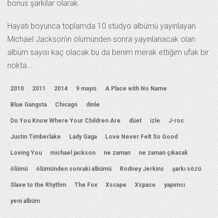
bonus şarkılar olarak.
Hayatı boyunca toplamda 10 stüdyo albümü yayınlayan
Michael Jackson’ın ölümünden sonra yayınlanacak olan
albüm sayısı kaç olacak bu da benim merak ettiğim ufak bir
nokta…
2010
2011
2014
9 mayıs
A Place with No Name
Blue Gangsta
Chicago
dinle
Do You Know Where Your Children Are
düet
izle
J-roc
Justin Timberlake
Lady Gaga
Love Never Felt So Good
Loving You
michael jackson
ne zaman
ne zaman çıkacak
ölümü
ölümünden sonraki albümü
Rodney Jerkins
şarkı sözü
Slave to the Rhythm
The Fox
Xscape
Xspace
yapımcı
yeni albüm