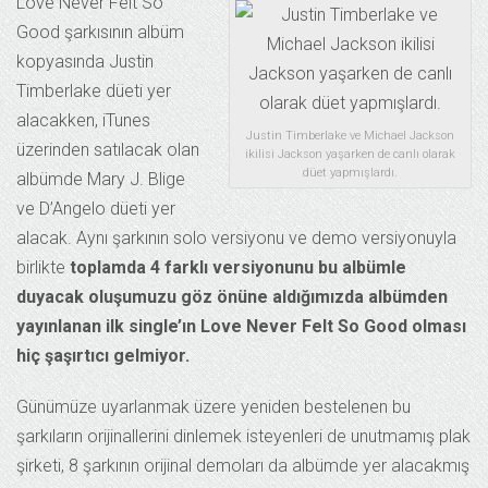
Love Never Felt So
Good şarkısının albüm
kopyasında Justin
Timberlake düeti yer
alacakken, iTunes
Justin Timberlake ve Michael Jackson
üzerinden satılacak olan
ikilisi Jackson yaşarken de canlı olarak
düet yapmışlardı.
albümde Mary J. Blige
ve D’Angelo düeti yer
alacak. Aynı şarkının solo versiyonu ve demo versiyonuyla
birlikte
toplamda 4 farklı versiyonunu bu albümle
duyacak oluşumuzu göz önüne aldığımızda albümden
yayınlanan ilk single’ın Love Never Felt So Good olması
hiç şaşırtıcı gelmiyor.
Günümüze uyarlanmak üzere yeniden bestelenen bu
şarkıların orijinallerini dinlemek isteyenleri de unutmamış plak
şirketi, 8 şarkının orijinal demoları da albümde yer alacakmış