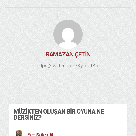
RAMAZAN ÇETIN
https://twitter.com/KylieistBoi
Kültür Sanat
24/01/2019
MÜZIKTEN OLUŞAN BIR OYUNA NE
DERSINIZ?
Ece Şölendil