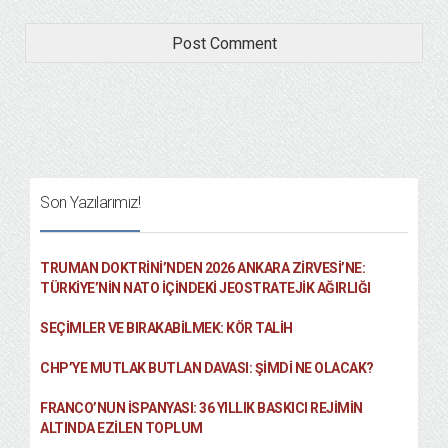
Son Yazılarımız!
TRUMAN DOKTRINI’NDEN 2026 ANKARA ZIRVESI’NE:
TÜRKIYE’NIN NATO İÇINDEKI JEOSTRATEJIK AĞIRLIĞI
SEÇIMLER VE BIRAKABILMEK: KÖR TALIH
CHP’YE MUTLAK BUTLAN DAVASI: ŞİMDİ NE OLACAK?
FRANCO’NUN İSPANYASI: 36 YILLIK BASKICI REJIMIN
ALTINDA EZILEN TOPLUM