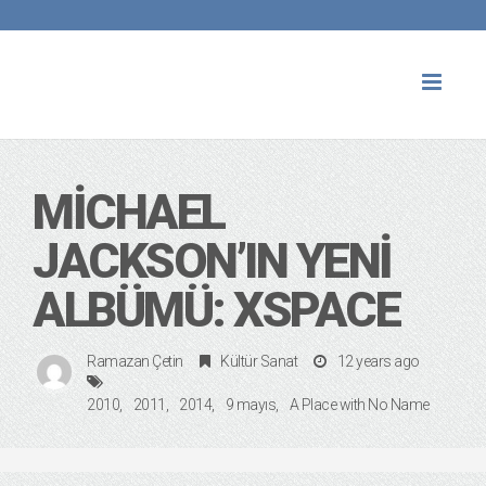
Toggl
naviga
MICHAEL
JACKSON’IN YENI
ALBÜMÜ: XSPACE
Ramazan Çetin
Kültür Sanat
12 years ago
2010
2011
2014
9 mayıs
A Place with No Name