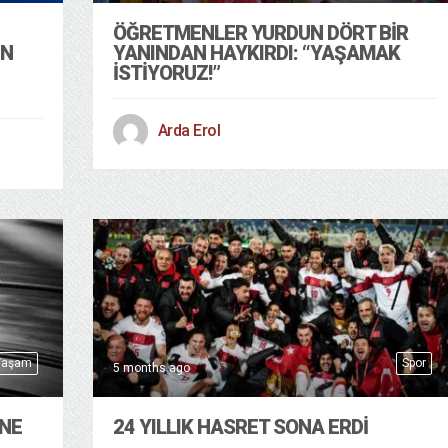
ÖĞRETMENLER YURDUN DÖRT BIR
IN
YANINDAN HAYKIRDI: “YAŞAMAK
İSTIYORUZ!”
Arda Erol
Yaşam
Spor
5 months ago
INE
24 YILLIK HASRET SONA ERDI