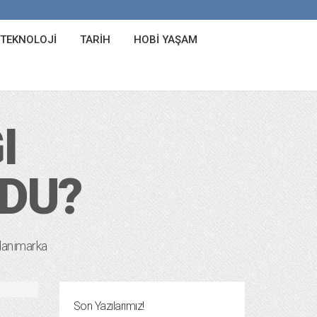
 TEKNOLOJI
TARIH
HOBI YAŞAM
I
LDU?
danimarka
Son Yazılarımız!