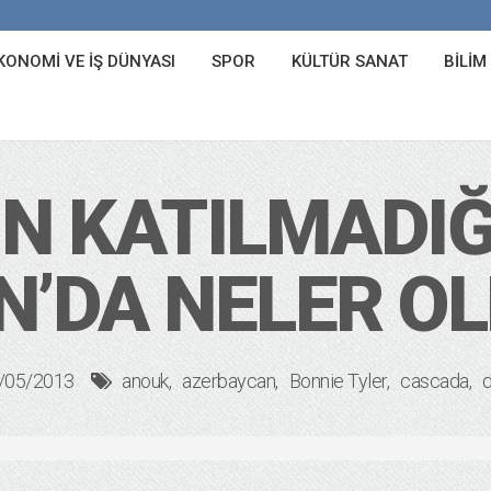
KONOMI VE İŞ DÜNYASI
SPOR
KÜLTÜR SANAT
BILIM
IN KATILMADIĞ
N’DA NELER O
/05/2013
anouk
azerbaycan
Bonnie Tyler
cascada