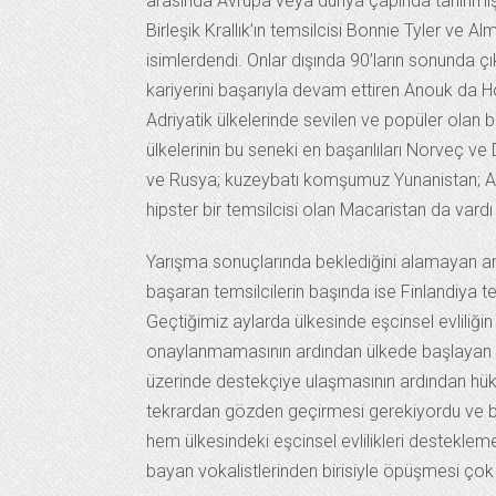
arasında Avrupa veya dünya çapında tanınmış is
Birleşik Krallık’ın temsilcisi Bonnie Tyler ve 
isimlerdendi. Onlar dışında 90’ların sonunda ç
kariyerini başarıyla devam ettiren Anouk da H
Adriyatik ülkelerinde sevilen ve popüler olan b
ülkelerinin bu seneki en başarılıları Norveç 
ve Rusya; kuzeybatı komşumuz Yunanistan; Ak
hipster bir temsilcisi olan Macaristan da vard
Yarışma sonuçlarında beklediğini alamayan a
başaran temsilcilerin başında ise Finlandiya te
Geçtiğimiz aylarda ülkesinde eşcinsel evliliği
onaylanmamasının ardından ülkede başlayan 
üzerinde destekçiye ulaşmasının ardından hük
tekrardan gözden geçirmesi gerekiyordu ve bu 
hem ülkesindeki eşcinsel evlilikleri destekl
bayan vokalistlerinden birisiyle öpüşmesi çok