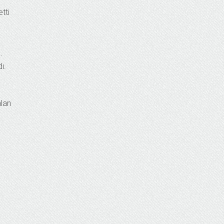
tti
.
ı.
alan