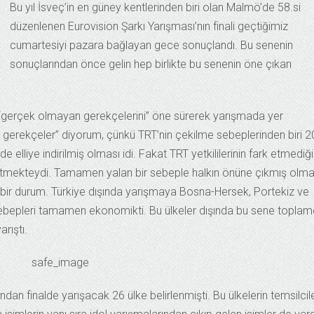
Bu yıl İsveç’in en güney kentlerinden biri olan Malmö’de 58.si
düzenlenen Eurovision Şarkı Yarışması’nın finali geçtiğimiz
cumartesiyi pazara bağlayan gece sonuçlandı. Bu senenin
sonuçlarından önce gelin hep birlikte bu senenin öne çıkan
di “gerçek olmayan gerekçelerini” öne sürerek yarışmada yer
 gerekçeler” diyorum, çünkü TRT’nin çekilme sebeplerinden biri 
 elliye indirilmiş olması idi. Fakat TRT yetkililerinin fark etmediği
etmekteydi. Tamamen yalan bir sebeple halkın önüne çıkmış olmal
ci bir durum. Türkiye dışında yarışmaya Bosna-Hersek, Portekiz ve
ebepleri tamamen ekonomikti. Bu ülkeler dışında bu sene topla
arıştı.
ından finalde yarışacak 26 ülke belirlenmişti. Bu ülkelerin temsilcile