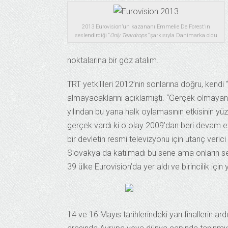
2013 Eurovision’un kazananı Emmelie De Forest’ın
seslendirdiği “
Only Teardrops”
şarkısıyla Danimarka oldu
noktalarına bir göz atalım.
TRT yetkilileri 2012’nin sonlarına doğru, ken
almayacaklarını açıklamıştı. “Gerçek olmayan
yılından bu yana halk oylamasının etkisinin yüzde
gerçek vardı ki o olay 2009’dan beri devam 
bir devletin resmi televizyonu için utanç veri
Slovakya da katılmadı bu sene ama onların s
39 ülke Eurovision’da yer aldı ve birincilik için y
14 ve 16 Mayıs tarihlerindeki yarı finallerin ard