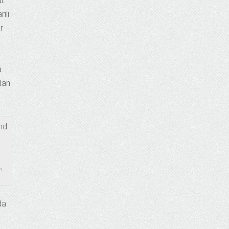
ı.
ılı
r
a
dan
ı
da