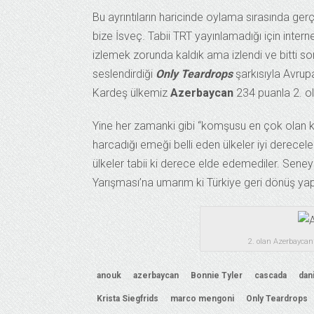
Bu ayrıntıların haricinde oylama sırasında gerç
bize İsveç. Tabii TRT yayınlamadığı için intern
izlemek zorunda kaldık ama izlendi ve bitti s
seslendirdiği
Only Teardrops
şarkısıyla Avrup
Kardeş ülkemiz
Azerbaycan
234 puanla 2. o
Yine her zamanki gibi “komşusu en çok olan 
harcadığı emeği belli eden ülkeler iyi derece
ülkeler tabii ki derece elde edemediler. Sen
Yarışması’na umarım ki Türkiye geri dönüş yap
2. olan Azerbaycan
anouk
azerbaycan
Bonnie Tyler
cascada
dan
Krista Siegfrids
marco mengoni
Only Teardrops