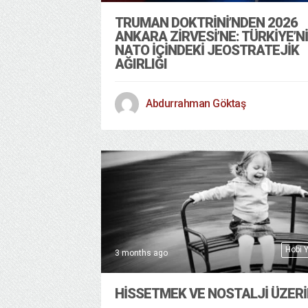
TRUMAN DOKTRINI’NDEN 2026
ANKARA ZIRVESI’NE: TÜRKIYE’N
NATO İÇINDEKI JEOSTRATEJIK
AĞIRLIĞI
Abdurrahman Göktaş
Hobi 
3 months ago
HISSETMEK VE NOSTALJI ÜZER