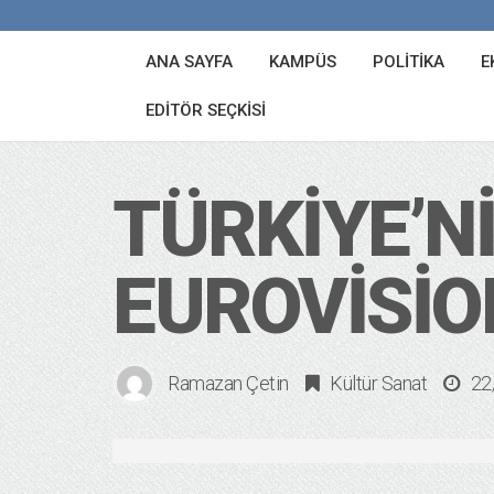
ANA SAYFA
KAMPÜS
POLITIKA
E
EDITÖR SEÇKISI
TÜRKIYE’N
EUROVISIO
Ramazan Çetin
Kültür Sanat
22