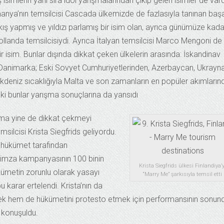
imlerin yanı sıra idol yarışmalarından çıkıp gelen isimler de vard
Almanya’nın temsilcisi Cascada ülkemizde de fazlasıyla tanınan başar
ıkış yapmış ve yıldızı parlamış bir isim olan, ayrıca günümüze kada
ollanda temsilcisiydi. Ayrıca İtalyan temsilcisi Marco Mengoni de
ir isim. Bunlar dışında dikkat çeken ülkelerin arasında: İskandinav
ve Danimarka; Eski Sovyet Cumhuriyetlerinden, Azerbaycan, Ukrayn
deniz sıcaklığıyla Malta ve son zamanların en popüler akımların
ı ki bunlar yarışma sonuçlarına da yansıdı
ma yine de dikkat çekmeyi
msilcisi Krista Siegfrids geliyordu.
n hükümet tarafından
imza kampanyasının 100 binin
Krista Siegfrids ülkesi Finlandiya’y
ümetin zorunlu olarak yasayı
“Marry Me” şarkısıyla temsil etti
karar ertelendi. Krista’nın da
emek hem de hükümetini protesto etmek için performansının sonun
 konuşuldu.