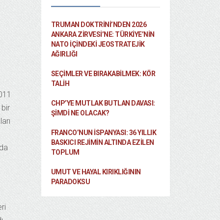
TRUMAN DOKTRINI’NDEN 2026
ANKARA ZIRVESI’NE: TÜRKIYE’NIN
NATO İÇINDEKI JEOSTRATEJIK
AĞIRLIĞI
SEÇIMLER VE BIRAKABILMEK: KÖR
TALIH
2011
CHP’YE MUTLAK BUTLAN DAVASI:
 bir
ŞİMDİ NE OLACAK?
arı
FRANCO’NUN İSPANYASI: 36 YILLIK
BASKICI REJIMIN ALTINDA EZILEN
mda
TOPLUM
UMUT VE HAYAL KIRIKLIĞININ
PARADOKSU
ri