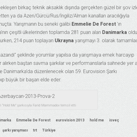
ekleşen birkaç teknik aksaklık dışında gerçekten güzel bir şov izle
etten ya da Azeri/Gürcü/Rus/İngiliz/Alman kanalları aracılığıyla
onuçta. Yarışmanın bu seneki galibi
Emmelie De Forest
’ın
a’nın çeşitli ülkelerinden toplamda 281 puan alan
Danimarka
oldu
lurken, 214 puan toplayan
Ukrayna
yarışmayı 3. olarak tamamlad
kazandı” şeklinde yorumlar yapılsa da yarışmaya emek harcayıp
ler alırken baştan savma şarkılar ve performanslarla sahnede yer 
eye Danimarka’da düzenlenecek olan 59. Eurovision Şarkı
ıp büyük bir başarı elde eder.
’ı “Hold Me” şarkısıyla Farid Mammadov temsil etti
imarka
Emmelie De Forest
eurovision 2013
hold me
isveç
şarkı yarışması
trt
Türkiye