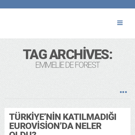
Toggl
naviga
TAG ARCHIVES:
EMMELIE DE FOREST
TÜRKIYE’NIN KATILMADIĞI
EUROVISION’DA NELER
OLDU?