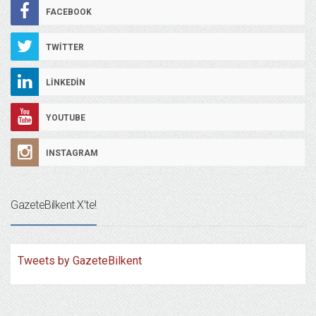
FACEBOOK
TWITTER
LINKEDIN
YOUTUBE
INSTAGRAM
GazeteBilkent X’te!
Tweets by GazeteBilkent