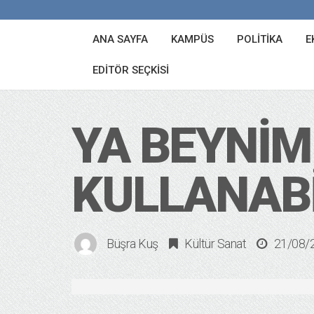
ANA SAYFA
KAMPÜS
POLITIKA
E
EDITÖR SEÇKISI
YA BEYNIM
KULLANABI
Büşra Kuş
Kültür Sanat
21/08/