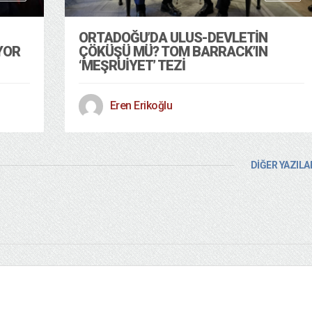
ORTADOĞU’DA ULUS-DEVLETIN
YOR
ÇÖKÜŞÜ MÜ? TOM BARRACK’IN
‘MEŞRUIYET’ TEZI
Eren Erikoğlu
DİĞER YAZILA