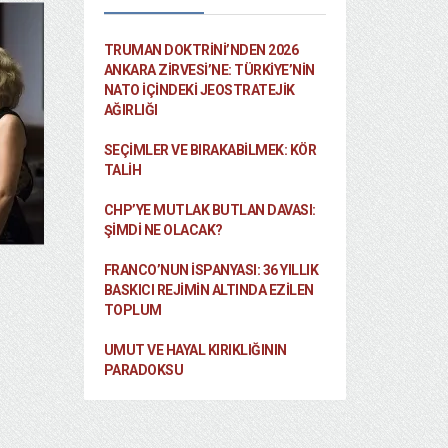
TRUMAN DOKTRINI’NDEN 2026
ANKARA ZIRVESI’NE: TÜRKIYE’NIN
NATO İÇINDEKI JEOSTRATEJIK
AĞIRLIĞI
SEÇIMLER VE BIRAKABILMEK: KÖR
TALIH
CHP’YE MUTLAK BUTLAN DAVASI:
ŞİMDİ NE OLACAK?
FRANCO’NUN İSPANYASI: 36 YILLIK
BASKICI REJIMIN ALTINDA EZILEN
TOPLUM
UMUT VE HAYAL KIRIKLIĞININ
PARADOKSU