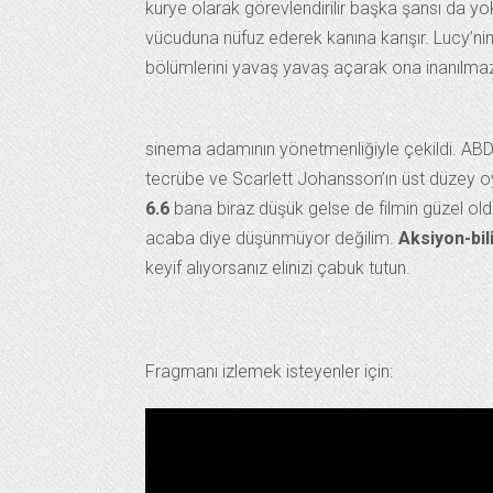
kurye olarak görevlendirilir başka şansı da yok
vücuduna nüfuz ederek kanına karışır. Lucy’n
bölümlerini yavaş yavaş açarak ona inanılmaz 
sinema adamının yönetmenliğiyle çekildi. ABD
tecrübe ve Scarlett Johansson’ın üst düzey oyu
6.6
bana biraz düşük gelse de filmin güzel old
acaba diye düşünmüyor değilim.
Aksiyon-bil
keyif alıyorsanız elinizi çabuk tutun.
Fragmanı izlemek isteyenler için: