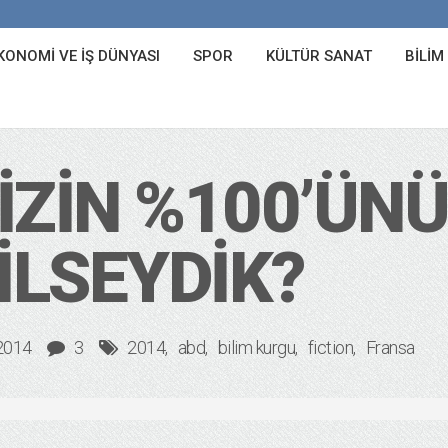
KONOMI VE İŞ DÜNYASI
SPOR
KÜLTÜR SANAT
BILIM
IZIN %100’ÜNÜ
LSEYDIK?
2014
3
2014
abd
bilim kurgu
fiction
Fransa