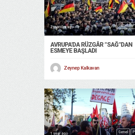
Genel
P
2 months ago
AVRUPA’DA RÜZGÂR “SAĞ”DAN
ESMEYE BAŞLADI
Zeynep Kalkavan
Genel
P
1 year ago