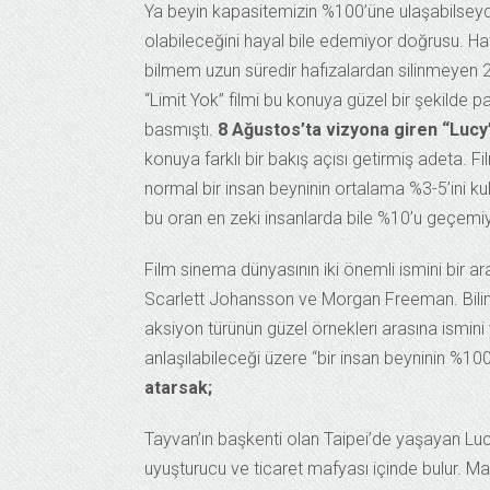
Ya beyin kapasitemizin %100’üne ulaşabilseyd
olabileceğini hayal bile edemiyor doğrusu. Hatı
bilmem uzun süredir hafızalardan silinmeyen 
“Limit Yok” filmi bu konuya güzel bir şekilde 
basmıştı.
8 Ağustos’ta vizyona giren “Lucy
konuya farklı bir bakış açısı getirmiş adeta. F
normal bir insan beyninin ortalama %3-5’ini kul
bu oran en zeki insanlarda bile %10’u geçemiy
Film sinema dünyasının iki önemli ismini bir ar
Scarlett Johansson ve Morgan Freeman. Bili
aksiyon türünün güzel örnekleri arasına ismini y
anlaşılabileceği üzere “bir insan beyninin %100
atarsak;
Tayvan’ın başkenti olan Taipei’de yaşayan Lu
uyuşturucu ve ticaret mafyası içinde bulur. Ma