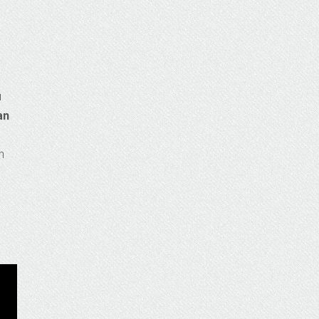
ı
an
n