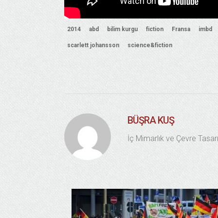
2014
abd
bilim kurgu
fiction
Fransa
imbd
scarlett johansson
science&fiction
BÜŞRA KUŞ
İç Mimarlık ve Çevre Tasar