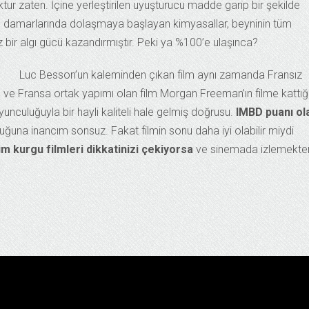
tur zaten. İçine yerleştirilen uyuşturucu madde garip bir şekilde
in damarlarında dolaşmaya başlayan kimyasallar, beyninin tüm
bir algı gücü kazandırmıştır. Peki ya %100’e ulaşınca?
Luc Besson’un kaleminden çıkan film aynı zamanda Fransız
 ve Fransa ortak yapımı olan film Morgan Freeman’ın filme kattığ
nculuğuyla bir hayli kaliteli hale gelmiş doğrusu.
IMBD puanı ol
uğuna inancım sonsuz. Fakat filmin sonu daha iyi olabilir miydi
im kurgu filmleri dikkatinizi çekiyorsa
ve sinemada izlemekte