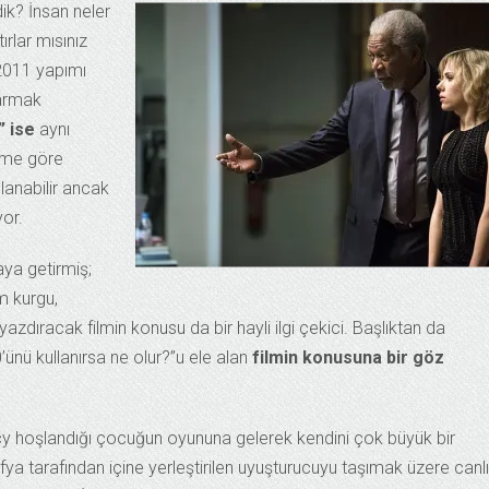
ik? İnsan neler
rlar mısınız
2011 yapımı
parmak
” ise
aynı
ilme göre
lanabilir ancak
or.
aya getirmiş;
m kurgu,
azdıracak filmin konusu da bir hayli ilgi çekici. Başlıktan da
’ünü kullanırsa ne olur?”u ele alan
filmin konusuna bir göz
cy hoşlandığı çocuğun oyununa gelerek kendini çok büyük bir
fya tarafından içine yerleştirilen uyuşturucuyu taşımak üzere canlı