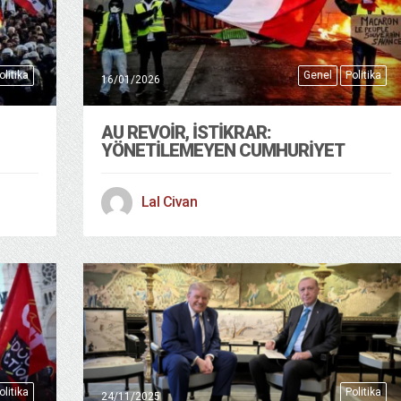
olitika
Genel
Politika
16/01/2026
AU REVOIR, İSTIKRAR:
YÖNETILEMEYEN CUMHURIYET
Lal Civan
olitika
Politika
24/11/2025