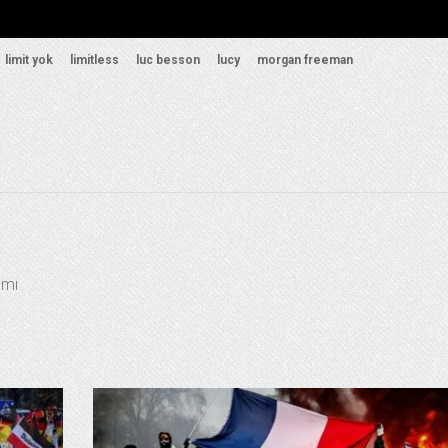
limit yok
limitless
luc besson
lucy
morgan freeman
ımı