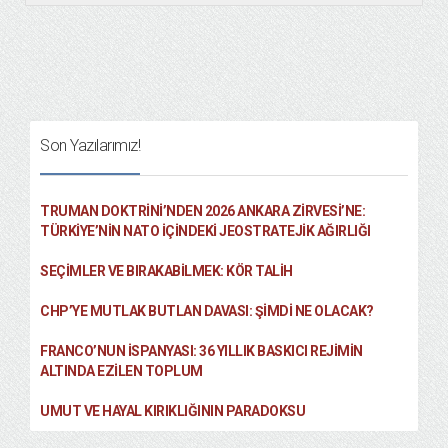
Son Yazılarımız!
TRUMAN DOKTRINI’NDEN 2026 ANKARA ZIRVESI’NE:
TÜRKIYE’NIN NATO İÇINDEKI JEOSTRATEJIK AĞIRLIĞI
SEÇIMLER VE BIRAKABILMEK: KÖR TALIH
CHP’YE MUTLAK BUTLAN DAVASI: ŞİMDİ NE OLACAK?
FRANCO’NUN İSPANYASI: 36 YILLIK BASKICI REJIMIN
ALTINDA EZILEN TOPLUM
UMUT VE HAYAL KIRIKLIĞININ PARADOKSU