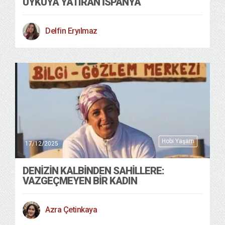
UYKUYA YATIRAN İSPANYA
Delfin Eryılmaz
Hobi Yaşam
17/12/2025
DENİZİN KALBİNDEN SAHİLLERE:
VAZGEÇMEYEN BİR KADIN
Azra Çetinkaya