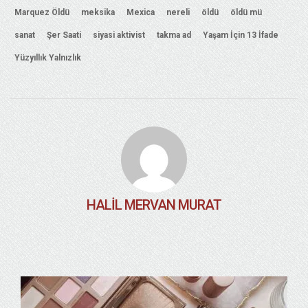
Marquez Öldü
meksika
Mexica
nereli
öldü
öldü mü
sanat
Şer Saati
siyasi aktivist
takma ad
Yaşam İçin 13 İfade
Yüzyıllık Yalnızlık
HALIL MERVAN MURAT