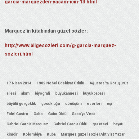
garcia-marquezden-yasam-icin-13.html
Marquez’in kitabından güzel sözler:
http://www.bilgesozleri.com/g-garcia-marquez-
sozleri.html
17 Nisan 2014
1982 Nobel Edebiyat Ödülü
Ağustos'ta Görüşürüz
ailesi
akım
biyografi
büyükannesi
büyükbabası
büyülü gerçeklik
çocukluğu
dönüşüm
eserleri
eşi
Fidel Castro
Gabo
Gabo Öldü
Gabo'ya Veda
Gabriel Garcia Marquez
Gabriel Garcia Öldü
gazeteci
hayatı
kimdir
Kolombiya
Küba
Marquez güzel sözlerAktivist Yazar