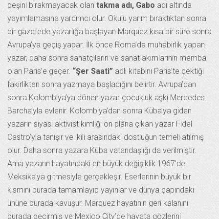
peşini bırakmayacak olan
takma adı, Gabo
adı altında
yayımlamasına yardımcı olur. Okulu yarım bıraktıktan sonra
bir gazetede yazarlığa başlayan Marquez kısa bir süre sonra
Avrupa’ya geçiş yapar. İlk önce Roma’da muhabirlik yapan
yazar, daha sonra sanatçıların ve sanat akımlarının membaı
olan Paris’e geçer.
“Şer Saati”
adlı kitabını Paris’te çektiği
fakirlikten sonra yazmaya başladığını belirtir. Avrupa’dan
sonra Kolombiya’ya dönen yazar çocukluk aşkı Mercedes
Barcha’yla evlenir. Kolombiya’dan sonra Küba’ya giden
yazarın siyasi aktivist kimliği ön plâna çıkan yazar Fidel
Castro’yla tanışır ve ikili arasındaki dostluğun temeli atılmış
olur. Daha sonra yazara Küba vatandaşlığı da verilmiştir.
Ama yazarın hayatındaki en büyük değişiklik 1967’de
Meksika’ya gitmesiyle gerçekleşir. Eserlerinin büyük bir
kısmını burada tamamlayıp yayınlar ve dünya çapındaki
ününe burada kavuşur. Marquez hayatının geri kalanını
burada geçirmiş ve Mexico City’de hayata gözlerini