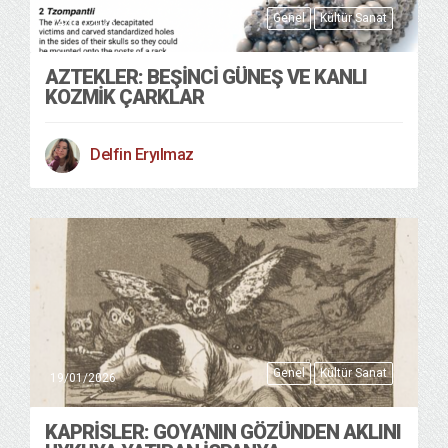
Genel
Kültür Sanat
24/01/2026
AZTEKLER: BEŞINCI GÜNEŞ VE KANLI
KOZMIK ÇARKLAR
Delfin Eryılmaz
Genel
Kültür Sanat
19/01/2026
KAPRISLER: GOYA’NIN GÖZÜNDEN AKLINI