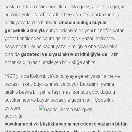
başlamak lazım. Vira bismillah… Marquez, yazarların giriştiği
bu zorlu yolda taraflı tarafsız herkesin takdirini kazanmış
nadir yazarlardan birisiydi.
Öncüsü olduğu büyülü
gerçeklik akımıyla
dünya edebiyatına yeni bir nefes katan
yazar kendisinden sonra gelen birçok yazarı etkilemeyi
başarmıştı. Her ne kadar yazar kimliğiyle öne çıkan birisi
olsa da
gazeteci ve siyasi aktivist kimliğiyle de
Latin
Amerika dünyasını etkileyen bir kişiliğe sahipti.
1927 yılında Kolombiya’da dünyaya gelen yazar, anne ve
babasının onu büyükannesi ve büyük-babasının yanına
bırakıp başka bir şehre taşınması sonucu çocukluğunu
büyükannesi ve büyük
babasıyla geçirmiştir. Çocukluk
evresini
geçirdiği
büyükannesi ve büyükbabasını neredeyse yazarın bütün
kitaplarında görmek mümkün..
. Halk arasında saygın bir