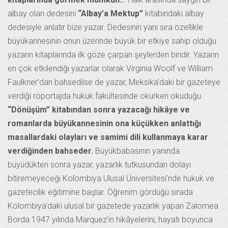
albay olan dedesini
“Albay’a Mektup”
kitabındaki albay
dedesiyle anlatır bize yazar. Dedesinin yanı sıra özellikle
büyükannesinin onun üzerinde büyük bir etkiye sahip olduğu
yazarın kitaplarında ilk göze çarpan şeylerden biridir. Yazarın
en çok etkilendiği yazarlar olarak Virginia Woolf ve William
Faulkner’dan bahsedilse de yazar, Meksika’daki bir gazeteye
verdiği röportajda hukuk fakültesinde okurken okuduğu
“Dönüşüm” kitabından sonra yazacağı hikâye ve
romanlarda büyükannesinin ona küçükken anlattığı
masallardaki olayları ve samimi dili kullanmaya karar
verdiğinden bahseder.
Büyükbabasının yanında
büyüdükten sonra yazar, yazarlık tutkusundan dolayı
bitiremeyeceği Kolombiya Ulusal Üniversitesi’nde hukuk ve
gazetecilik eğitimine başlar. Öğrenim gördüğü sırada
Kolombiya’daki ulusal bir gazetede yazarlık yapan Zalomea
Borda 1947 yılında Marquez’in hikâyelerini, hayatı boyunca