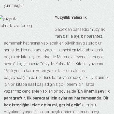
yummuştur.
Yüzyıllık Yalnızlık
Gabo’dan bahsedip “Yüzyıllık
Yalnızlık” a ayrı bir parantez
açmamak hatırasına yapılacak en büyük saygısızlık olur
herhalde. Her ne kadar yazarın kendisi en iyi kitabı olarak
başka bir kitabı işaret etse de Marquez severlerin en çok
sevdiği hiç şüphesiz “Yüzyıllık Yalnızlık”tır. Kitabın yazımına
1965 yılında karar veren yazar tam olarak nasıl
başlayacağına dair bir türlü karar veremez çünkü, yazarımız
için bir kitaba nasıl başladığınız çok önemlidir. Hatta
yazarımız kendisiyle yapılan bir söyleşide
‘En önemli şey ilk
paragraftır. İlk paragraf için aylarımı harcamışımdır. Bir
kez istediğimi elde ettim mi, gerisi gelir.’
demiştir.
Hayatında yaşadığı bu karmaşık dönemin sonunda eşi