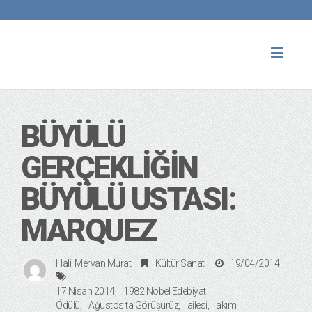
Toggl
naviga
BÜYÜLÜ
GERÇEKLIĞIN
BÜYÜLÜ USTASI:
MARQUEZ
Halil Mervan Murat
Kültür Sanat
19/04/2014
17 Nisan 2014
1982 Nobel Edebiyat
Ödülü
Ağustos'ta Görüşürüz
ailesi
akım