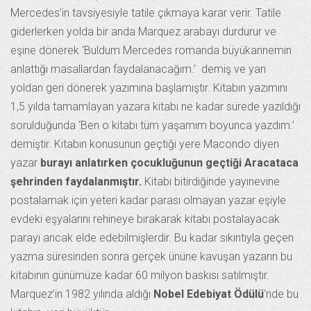
Mercedes’in tavsiyesiyle tatile çıkmaya karar verir. Tatile
giderlerken yolda bir anda Marquez arabayı durdurur ve
eşine dönerek ‘Buldum Mercedes romanda büyükannemin
anlattığı masallardan faydalanacağım.’ demiş ve yarı
yoldan geri dönerek yazımına başlamıştır. Kitabın yazımını
1,5 yılda tamamlayan yazara kitabı ne kadar sürede yazıldığı
sorulduğunda ‘Ben o kitabı tüm yaşamım boyunca yazdım.’
demiştir. Kitabın konusunun geçtiği yere Macondo diyen
yazar
burayı anlatırken çocukluğunun geçtiği Aracataca
şehrinden faydalanmıştır.
Kitabı bitirdiğinde yayınevine
postalamak için yeteri kadar parası olmayan yazar eşiyle
evdeki eşyalarını rehineye bırakarak kitabı postalayacak
parayı ancak elde edebilmişlerdir. Bu kadar sıkıntıyla geçen
yazma süresinden sonra gerçek ününe kavuşan yazarın bu
kitabının günümüze kadar 60 milyon baskısı satılmıştır.
Marquez’in 1982 yılında aldığı
Nobel Edebiyat Ödülü
‘nde bu