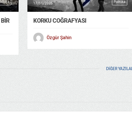
olitika
Politika
17/11/2025
 BIR
KORKU COĞRAFYASI
Özgür Şahin
DİĞER YAZILA