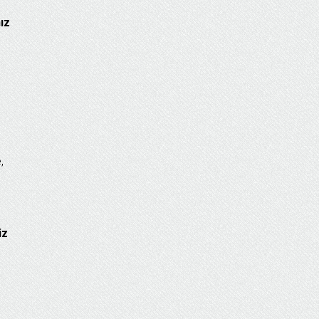
ız
,
iz