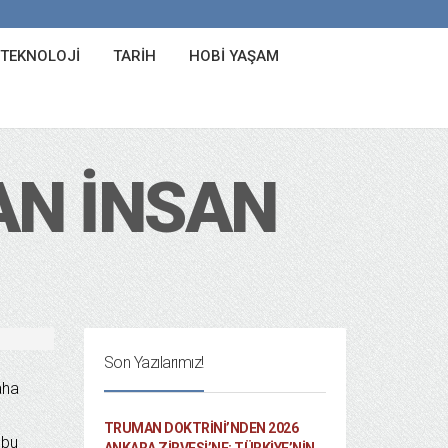
 TEKNOLOJI
TARIH
HOBI YAŞAM
AN İNSAN
Son Yazılarımız!
aha
TRUMAN DOKTRINI’NDEN 2026
 bu