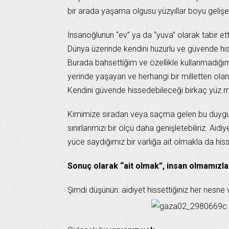
bir arada yaşama olgusu yüzyıllar boyu gelişe
İnsanoğlunun “ev” ya da “yuva” olarak tabir ett
Dünya üzerinde kendini huzurlu ve güvende hiss
Burada bahsettiğim ve özellikle kullanmadığım
yerinde yaşayan ve herhangi bir milletten ola
Kendini güvende hissedebileceği birkaç yüz me
Kimimize sıradan veya saçma gelen bu duygu
sınırlarımızı bir ölçü daha genişletebiliriz. A
yüce saydığımız bir varlığa ait olmakla da hiss
Sonuç olarak “ait olmak”, insan olmamızla b
Şimdi düşünün: aidiyet hissettiğiniz her nesne