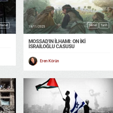
 Sanat
Genel
Tarih
19/11/2025
MOSSAD’IN İLHAMI: ON İKI
İSRAILOĞLU CASUSU
Eren Körün