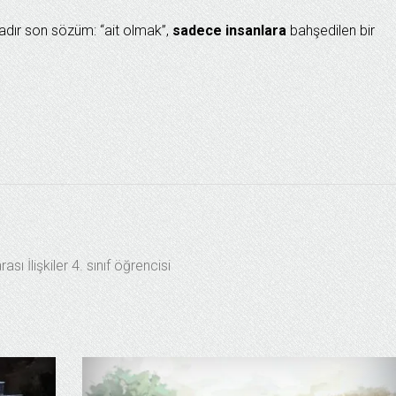
radır son sözüm: “ait olmak”,
sadece insanlara
bahşedilen bir
ası İlişkiler 4. sınıf öğrencisi