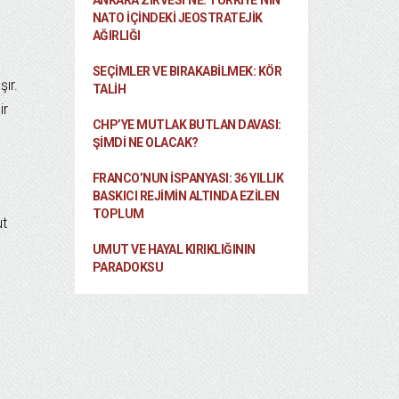
ANKARA ZIRVESI’NE: TÜRKIYE’NIN
NATO İÇINDEKI JEOSTRATEJIK
AĞIRLIĞI
SEÇIMLER VE BIRAKABILMEK: KÖR
ır.
TALIH
ir
CHP’YE MUTLAK BUTLAN DAVASI:
ŞİMDİ NE OLACAK?
FRANCO’NUN İSPANYASI: 36 YILLIK
BASKICI REJIMIN ALTINDA EZILEN
TOPLUM
ut
UMUT VE HAYAL KIRIKLIĞININ
PARADOKSU