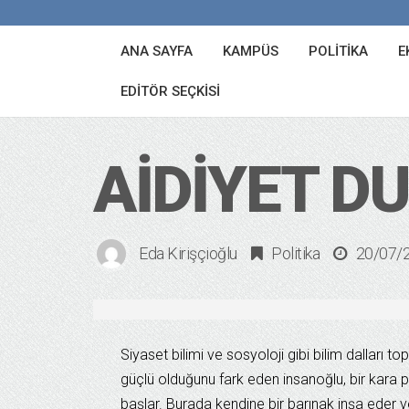
ANA SAYFA
KAMPÜS
POLITIKA
E
EDITÖR SEÇKISI
AIDIYET D
Eda Kirişçioğlu
Politika
20/07/
Siyaset bilimi ve sosyoloji gibi bilim dalları top
güçlü olduğunu fark eden insanoğlu, bir kara
başlar. Burada kendine bir barınak inşa eder v