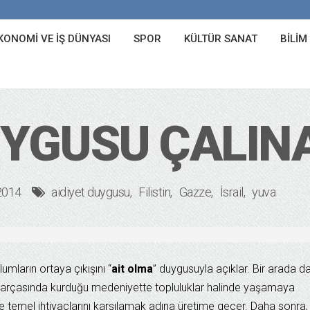
KONOMI VE İŞ DÜNYASI
SPOR
KÜLTÜR SANAT
BILIM
UYGUSU ÇALIN
2014
aidiyet duygusu
Filistin
Gazze
İsrail
yuva
lumların ortaya çıkışını “
ait olma
” duygusuyla açıklar. Bir arada d
 parçasında kurduğu medeniyette topluluklar halinde yaşamaya
e temel ihtiyaçlarını karşılamak adına üretime geçer. Daha sonra,