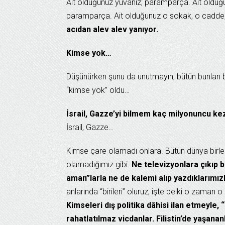
Ait olduğunuz yuvanız; paramparça. Ait olduğ
paramparça. Ait olduğunuz o sokak, o cadde, 
acıdan alev alev yanıyor.
Kimse yok…
Düşünürken şunu da unutmayın; bütün bunları bir
“kimse yok” oldu…
İsrail, Gazze’yi bilmem kaç milyonuncu ke
İsrail, Gazze…
Kimse çare olamadı onlara. Bütün dünya birleşt
olamadığımız gibi.
Ne televizyonlara çıkıp b
aman”larla ne de kalemi alıp yazdıklarımızl
anlarında “birileri” oluruz, işte belki o zaman 
Kimseleri dış politika dâhisi ilan etmeyle,
rahatlatılmaz vicdanlar. Filistin’de yaşana