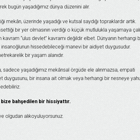
rek bugün yaşadığımız dünya düzenini alır.
iği mekân, üzerinde yaşadığı ve kutsal saydığı topraklardır artık.
ettiği bir yer olmasının verdiği o küçük mutlulukla yaşamaya çalış
 kavram “ulus devlet” kavramı değildir elbet. Dünyanın herhangi b
n insanoğlunun hissedebileceği manevi bir aidiyet duygusudur.
trekarelik bir yaşam alanıdır.
, sadece yaşadığımız mekânsal örgüde ele alınmazsa, empati
idiyet duygusunu, bir insana ait olmak veya herhangi bir nesneye yah
edebiliriz.
ize bahşedilen bir hissiyattır.
 ve olgudan alıkoyuluyorsunuz.