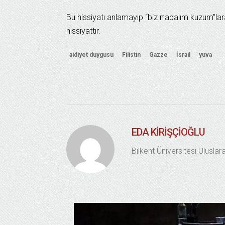
Bu hissiyatı anlamayıp “biz n’apalım kuzum”la
hissiyattır.
aidiyet duygusu
Filistin
Gazze
İsrail
yuva
EDA KIRIŞÇIOĞLU
Bilkent Üniversitesi Uluslarar