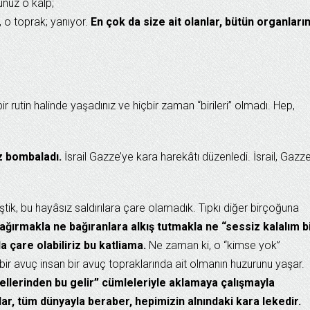
unuz o kalp;
o toprak; yanıyor.
En çok da size ait olanlar, bütün organların
 rutin halinde yaşadınız ve hiçbir zaman “birileri” olmadı. Hep,
z bombaladı.
İsrail Gazze’ye kara harekâtı düzenledi. İsrail, Gazze
ik, bu hayâsız saldırılara çare olamadık. Tıpkı diğer birçoğuna
ağırmakla ne bağıranlara alkış tutmakla ne “sessiz kalalım b
a çare olabiliriz bu katliama.
Ne zaman ki, o “kimse yok”
o bir avuç insan bir avuç topraklarında ait olmanın huzurunu yaşar.
 “ellerinden bu gelir” cümleleriyle aklamaya çalışmayla
nlar, tüm dünyayla beraber, hepimizin alnındaki kara lekedir.