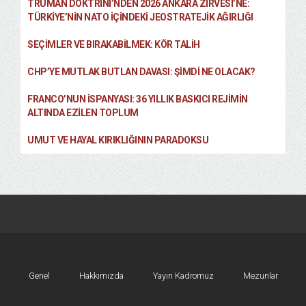
TRUMAN DOKTRINI’NDEN 2026 ANKARA ZIRVESI’NE:
TÜRKIYE’NIN NATO İÇINDEKI JEOSTRATEJIK AĞIRLIĞI
SEÇIMLER VE BIRAKABILMEK: KÖR TALIH
CHP’YE MUTLAK BUTLAN DAVASI: ŞİMDİ NE OLACAK?
FRANCO’NUN İSPANYASI: 36 YILLIK BASKICI REJIMIN
ALTINDA EZILEN TOPLUM
UMUT VE HAYAL KIRIKLIĞININ PARADOKSU
Genel
Hakkımızda
Yayın Kadromuz
Mezunlar