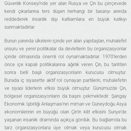
Güvenlik Konseyi’nde yer alan Rusya ve Çin bu çerçevede
kendi çıkarlarına ters düşen herhangi bir tasarıyı anında
reddederek insanlık dışı katliamlara en büyük katkıyı
sunmaktadırlar.
Bunun yanında ülkelerin içinde yer alan yapıtaşları, muhalefet
unsuru ve yerel politikalar da devletlerin bu organizasyonlar
içinde olmasında önemli rol oynamaktadırlar. 1970’lerden
önce içe kapalı politikalarına ağırlık veren Çin, bu tarihten
sonra belli başlı organizasyonların kurucusu olmuştur.
Burada iç siyasette aktif rol oynayan partilerin, muhalefetin
ve siyasi liderlerin etkisi büyük olmuştur. Günümüzde Çin,
bölgesel organizasyonların da başını çekmektedir. Şangay
Ekonomik İşbirliği Anlaşması’nın mimarı ve Güneydoğu Asya
ekonomilerinin en büyüğü olan Çin’in kilit etkisini Suriye’de
yaşanan insanlık dramında açıkça gördük. Bu bağlamda bu
tarz organizasyonlara üye olmak veya kurucusu olmak