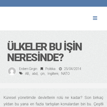
Toggl
naviga
ÜLKELER BU İŞIN
NERESINDE?
Erdem Girgin
Politika
25/04/2014
AB
abd
çin
İngiltere
NATO
Küresel yönetimde devletlerin rolü ne kadar? Son birkaç
yıldan bu yana en fazla tartışılan konulardan biri bu. Çeşitli