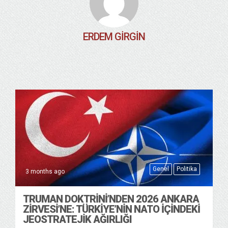
ERDEM GIRGIN
Genel
Politika
3 months ago
TRUMAN DOKTRINI’NDEN 2026 ANKARA
ZIRVESI’NE: TÜRKIYE’NIN NATO İÇINDEKI
JEOSTRATEJIK AĞIRLIĞI