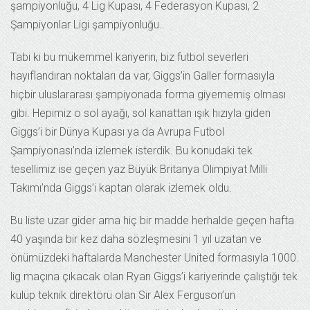
şampiyonluğu, 4 Lig Kupası, 4 Federasyon Kupası, 2
Şampiyonlar Ligi şampiyonluğu..
Tabi ki bu mükemmel kariyerin, biz futbol severleri
hayıflandıran noktaları da var, Giggs’in Galler formasıyla
hiçbir uluslararası şampiyonada forma giyememiş olması
gibi. Hepimiz o sol ayağı, sol kanattan ışık hızıyla giden
Giggs’i bir Dünya Kupası ya da Avrupa Futbol
Şampiyonası’nda izlemek isterdik. Bu konudaki tek
tesellimiz ise geçen yaz Büyük Britanya Olimpiyat Milli
Takımı’nda Giggs’i kaptan olarak izlemek oldu.
Bu liste uzar gider ama hiç bir madde herhalde geçen hafta
40 yaşında bir kez daha sözleşmesini 1 yıl uzatan ve
önümüzdeki haftalarda Manchester United formasıyla 1000.
lig maçına çıkacak olan Ryan Giggs’i kariyerinde çalıştığı tek
kulüp teknik direktörü olan Sir Alex Ferguson’un