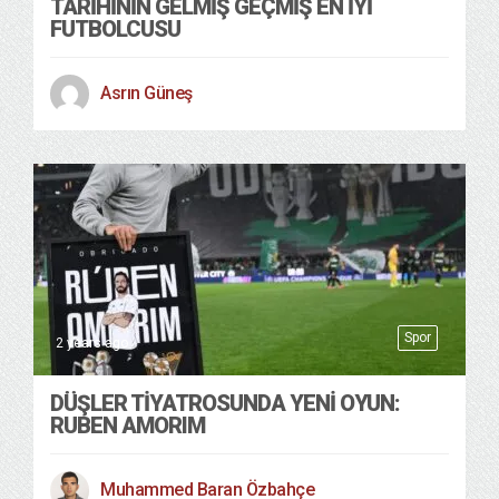
TARIHININ GELMIŞ GEÇMIŞ EN İYI
FUTBOLCUSU
Asrın Güneş
Spor
2 years ago
DÜŞLER TİYATROSUNDA YENİ OYUN:
RUBEN AMORIM
Muhammed Baran Özbahçe