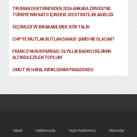
TRUMAN DOKTRINI’NDEN 2026 ANKARA ZIRVESI’NE:
TÜRKIYE’NIN NATO İÇINDEKI JEOSTRATEJIK AĞIRLIĞI
SEÇIMLER VE BIRAKABILMEK: KÖR TALIH
CHP’YE MUTLAK BUTLAN DAVASI: ŞİMDİ NE OLACAK?
FRANCO’NUN İSPANYASI: 36 YILLIK BASKICI REJIMIN
ALTINDA EZILEN TOPLUM
UMUT VE HAYAL KIRIKLIĞININ PARADOKSU
Genel
Hakkımızda
Yayın Kadromuz
Mezunlar