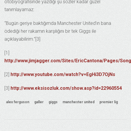
otobiyografisinde yazdığı şu sözler kadar güzel
tanımlayamaz:
“Bugün geriye baktığımda Manchester United’ın bana
ödediği her rakamın karşılığını bir tek Giggs ile
açıklayabilirim.”[3]
[1]
http://www.jimjagger.com/Sites/EricCantona/Pages/Son
[2]
http://www.youtube.com/watch?v=EgHi3D7OjNs
[3]
http://www.eksisozluk.com/show.asp?id=22960554
alex ferguson
galler
giggs
manchester united
premier lig