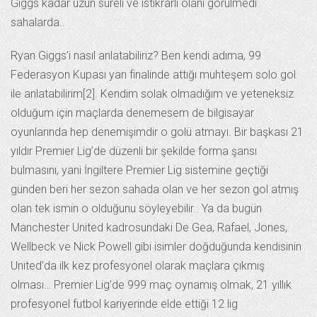
Giggs kadar uzun süreli ve istikrarlı olanı görülmedi
sahalarda..
Ryan Giggs’i nasıl anlatabiliriz? Ben kendi adıma, 99
Federasyon Kupası yarı finalinde attığı muhteşem solo gol
ile anlatabilirim[2]. Kendim solak olmadığım ve yeteneksiz
olduğum için maçlarda denemesem de bilgisayar
oyunlarında hep denemişimdir o golü atmayı. Bir başkası 21
yıldır Premier Lig’de düzenli bir şekilde forma şansı
bulmasını, yani İngiltere Premier Lig sistemine geçtiği
günden beri her sezon sahada olan ve her sezon gol atmış
olan tek ismin o olduğunu söyleyebilir.. Ya da bugün
Manchester United kadrosundaki De Gea, Rafael, Jones,
Wellbeck ve Nick Powell gibi isimler doğduğunda kendisinin
United’da ilk kez profesyonel olarak maçlara çıkmış
olması… Premier Lig’de 999 maç oynamış olmak, 21 yıllık
profesyonel futbol kariyerinde elde ettiği 12 lig