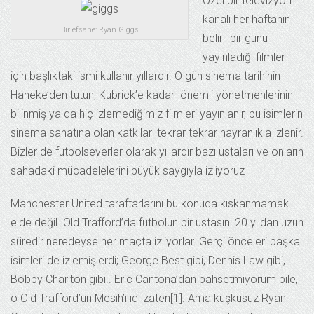
Özel bir televizyon
kanalı her haftanın
Bir efsane: Ryan Giggs
belirli bir günü
yayınladığı filmler
için başlıktaki ismi kullanır yıllardır. O gün sinema tarihinin
Haneke’den tutun, Kubrick’e kadar önemli yönetmenlerinin
bilinmiş ya da hiç izlemediğimiz filmleri yayınlanır, bu isimlerin
sinema sanatına olan katkıları tekrar tekrar hayranlıkla izlenir.
Bizler de futbolseverler olarak yıllardır bazı ustaları ve onların
sahadaki mücadelelerini büyük saygıyla izliyoruz
Manchester United taraftarlarını bu konuda kıskanmamak
elde değil. Old Trafford’da futbolun bir ustasını 20 yıldan uzun
süredir neredeyse her maçta izliyorlar. Gerçi önceleri başka
isimleri de izlemişlerdi; George Best gibi, Dennis Law gibi,
Bobby Charlton gibi.. Eric Cantona’dan bahsetmiyorum bile,
o Old Trafford’un Mesih’i idi zaten[1]. Ama kuşkusuz Ryan