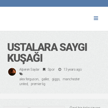
Toggl
naviga
USTALARA SAYGI
KUŞAĞI
Alperen Saylar
Spor
13 years ago
alex ferguson
galler
giggs
manchester
united
premier lig