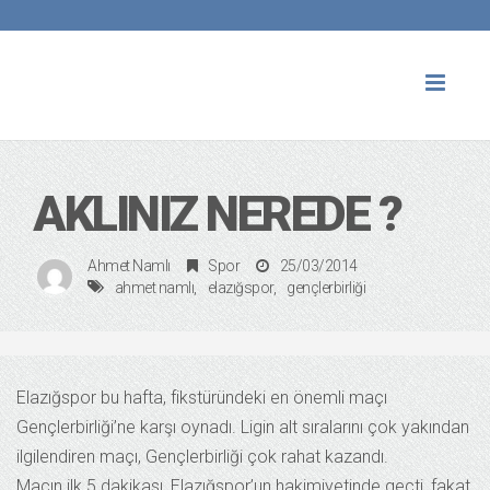
Toggl
naviga
AKLINIZ NEREDE ?
Ahmet Namlı
Spor
25/03/2014
ahmet namlı
elazığspor
gençlerbirliği
Elazığspor bu hafta, fikstüründeki en önemli maçı
Gençlerbirliği’ne karşı oynadı. Ligin alt sıralarını çok yakından
ilgilendiren maçı, Gençlerbirliği çok rahat kazandı.
Maçın ilk 5 dakikası, Elazığspor’un hakimiyetinde geçti, fakat