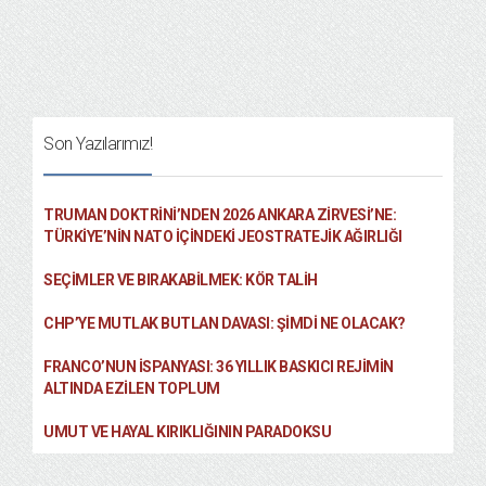
Son Yazılarımız!
TRUMAN DOKTRINI’NDEN 2026 ANKARA ZIRVESI’NE:
TÜRKIYE’NIN NATO İÇINDEKI JEOSTRATEJIK AĞIRLIĞI
SEÇIMLER VE BIRAKABILMEK: KÖR TALIH
CHP’YE MUTLAK BUTLAN DAVASI: ŞİMDİ NE OLACAK?
FRANCO’NUN İSPANYASI: 36 YILLIK BASKICI REJIMIN
ALTINDA EZILEN TOPLUM
UMUT VE HAYAL KIRIKLIĞININ PARADOKSU