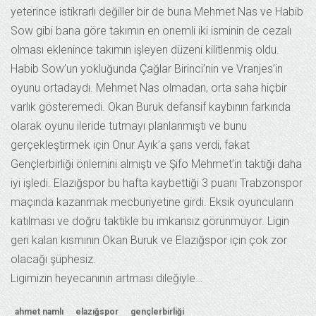
yeterince istikrarlı değiller bir de buna Mehmet Nas ve Habib
Sow gibi bana göre takımın en onemli iki isminin de cezalı
olması eklenince takımın işleyen düzeni kilitlenmiş oldu.
Habib Sow’un yokluğunda Çağlar Birinci’nin ve Vranjes’in
oyunu ortadaydı. Mehmet Nas olmadan, orta saha hiçbir
varlık gösteremedi. Okan Buruk defansif kaybının farkında
olarak oyunu ileride tutmayı planlanmıştı ve bunu
gerçekleştirmek için Onur Ayık’a şans verdi, fakat
Gençlerbirliği önlemini almıştı ve Şifo Mehmet’in taktiği daha
iyi işledi. Elazığspor bu hafta kaybettiği 3 puanı Trabzonspor
maçında kazanmak mecburiyetine girdi. Eksik oyuncuların
katılması ve doğru taktikle bu imkansız görünmüyor. Ligin
geri kalan kısmının Okan Buruk ve Elazığspor için çok zor
olacağı şüphesiz.
Ligimizin heyecanının artması dileğiyle…
ahmet namlı
elazığspor
gençlerbirliği