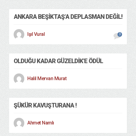
ANKARA BEŞIKTAŞ’A DEPLASMAN DEĞIL!
Işıl Vural
3
OLDUĞU KADAR GÜZELDIK’E ÖDÜL
Halil Mervan Murat
ŞÜKÜR KAVUŞTURANA !
Ahmet Namlı