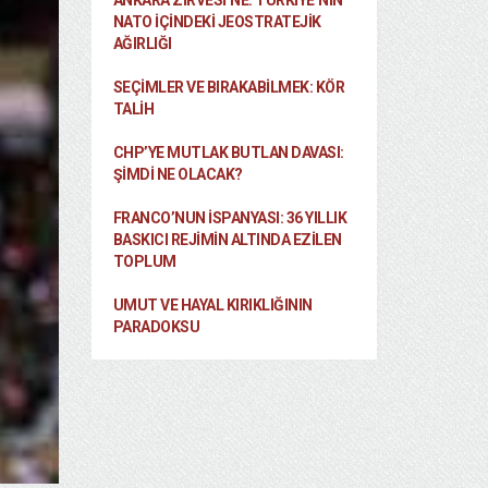
ANKARA ZIRVESI’NE: TÜRKIYE’NIN
NATO İÇINDEKI JEOSTRATEJIK
AĞIRLIĞI
SEÇIMLER VE BIRAKABILMEK: KÖR
TALIH
CHP’YE MUTLAK BUTLAN DAVASI:
ŞİMDİ NE OLACAK?
FRANCO’NUN İSPANYASI: 36 YILLIK
BASKICI REJIMIN ALTINDA EZILEN
TOPLUM
UMUT VE HAYAL KIRIKLIĞININ
PARADOKSU