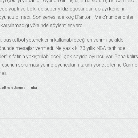
ı çok iyi yapan bir oyuncu olmuştur, ama sorun şu ki Carmelo
yede yaptı ve belki de süper yıldız egosundan dolayı kendini
oyuncu olmadı. Son senesinde koç D’antoni, Melo’nun benchten
 karşılamadığı yönünde söylentiler vardı.
asketbol yeteneklerini kullanabileceği en verimli şekilde
önünde mesajlar vermedi. Ne yazık ki 73 yıllık NBA tarihinde
n” sıfatının yakıştırılabileceği çok sayıda oyuncu var. Bana kalır
orusunun sorulması yerine oyuncuların takım yöneticilerine Carme
alı.
LeBron James
nba