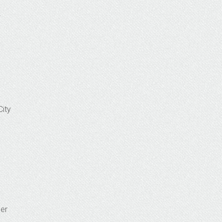
City
her