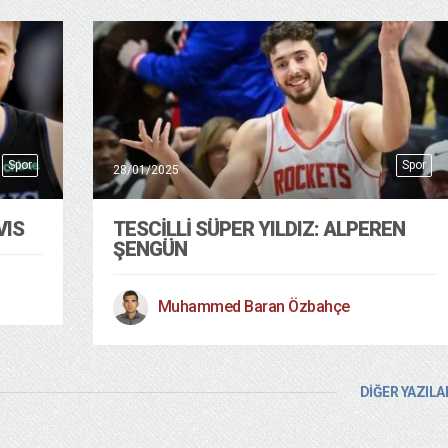
Spor
Spor
28/01/2025
VIS
TESCİLLİ SÜPER YILDIZ: ALPEREN
ŞENGÜN
Muhammed Baran Özbahçe
DİĞER YAZILA