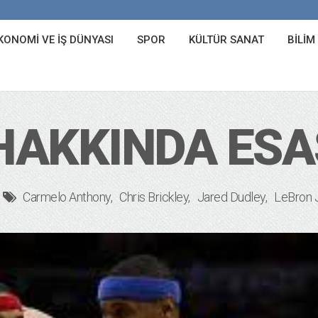
KONOMI VE İŞ DÜNYASI
SPOR
KÜLTÜR SANAT
BILIM
HAKKINDA ESA
Carmelo Anthony
Chris Brickley
Jared Dudley
LeBron