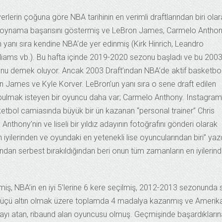
rlerin çoğuna göre NBA tarihinin en verimli draftlarından biri ola
de oynama başarısını göstermiş ve LeBron James, Carmelo Anthon
 yanı sıra kendine NBA’de yer edinmiş (Kirk Hinrich, Leandro
lliams vb.). Bu hafta içinde 2019-2020 sezonu başladı ve bu 200
zonu demek oluyor. Ancak 2003 Draft’ından NBA’de aktif basketbo
n James ve Kyle Korver. LeBron’un yanı sıra o sene draft edilen
bulmak isteyen bir oyuncu daha var; Carmelo Anthony. Instagram
etbol camiasında büyük bir ün kazanan “personal trainer” Chris
thony’nin ve liseli bir yıldız adayının fotoğrafını gönderi olarak
iyilerinden ve oyundaki en yetenekli lise oyuncularından biri” yazd
dan serbest bırakıldığından beri onun tüm zamanların en iyilerin
miş, NBA’in en iyi 5’lerine 6 kere seçilmiş, 2012-2013 sezonunda 
onz, üçü altın olmak üzere toplamda 4 madalya kazanmış ve Amerik
sayı atan, ribaund alan oyuncusu olmuş. Geçmişinde başardıkların