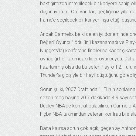
baktığımızda imrenilecek bir kariyere sahip o
düşünüyorum. Öte yandan, geçtiğimiz yıllarda s
Fame’e seçilecek bir kariyer inşa ettiği düşü
Ancak Carmelo, belki de en iyi döneminde ond
Değerli Oyuncu” ödülünü kazanamadı ve Play-o
Nuggets’la) konferans finallerine kadar çıkart
oynadığı her takımdaki lider oyuncuydu. Daha
hazırlanmış olsa da bu sefer Play-off 2. Turund
Thunder’a gidişiyle bir hayli düştüğünü görebil
Sorun şu ki, 2007 Draft’ında 1. Turun sonları
sezon maç başına 20.7 dakikada 4.9 sayı satı
Dudley NBA’de kontrat bulabilirken Carmelo A
hiçbir NBA takımından veteran kontratı bile a
Bana kalırsa sorun çok açık, geçen ay Anthony