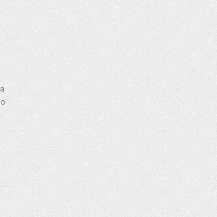
sa
lo