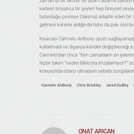
zaman iyi bir skorer ve adam adama savunmay
kariyeri boyunca bir şeyleri hep bireysel sevi
bulunduğu çevreye (takıma) adapte eden bir 
gelmesi kararını aldığında bunu da pek olumlu
Kısacası Carmelo Anthony uyum sağlayamadı, b
kullanmadı ve dışarıya kendini değiştireceği y
Carmelo’dan önce “tüm zamanların en iyilerinde
hiçbir takım “neden Melo’yla imzalamıyor?” s
konusunda ısrarcı olmasının sebebi sorgulanm
Carmelo Anthony
Chris Brickley
Jared Dudley
ONAT ARICAN