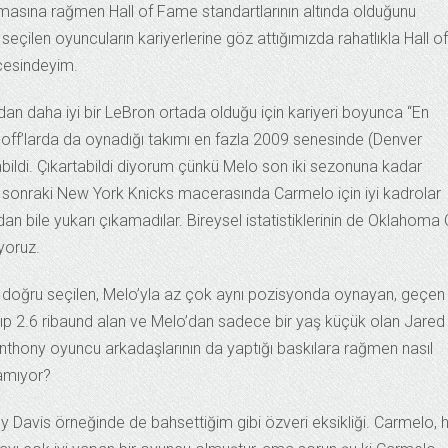
lmasına rağmen Hall of Fame standartlarının altında olduğunu
eçilen oyuncuların kariyerlerine göz attığımızda rahatlıkla Hall of
ncesindeyim.
an daha iyi bir LeBron ortada olduğu için kariyeri boyunca “En
ff’larda da oynadığı takımı en fazla 2009 senesinde (Denver
abildi. Çıkartabildi diyorum çünkü Melo son iki sezonuna kadar
 sonraki New York Knicks macerasında Carmelo için iyi kadrolar
an bile yukarı çıkamadılar. Bireysel istatistiklerinin de Oklahoma 
iyoruz.
na doğru seçilen, Melo’yla az çok aynı pozisyonda oynayan, geçen
p 2.6 ribaund alan ve Melo’dan sadece bir yaş küçük olan Jared
nthony oyuncu arkadaşlarının da yaptığı baskılara rağmen nasıl
lamıyor?
 Davis örneğinde de bahsettiğim gibi özveri eksikliği. Carmelo, 