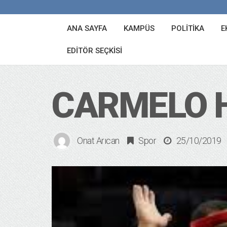
ANA SAYFA
KAMPÜS
POLITIKA
E
EDITÖR SEÇKISI
CARMELO 
Onat Arıcan
Spor
25/10/2019