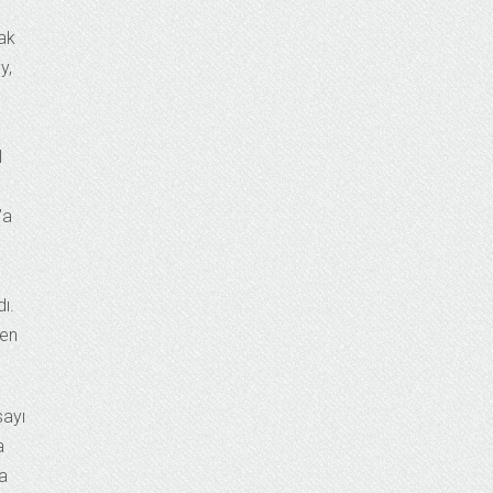
rak
y,
3
l
’a
ı.
den
sayı
a
a