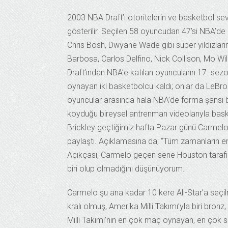
2003 NBA Draft’ı otoritelerin ve basketbol seve
gösterilir. Seçilen 58 oyuncudan 47’si NBA’
Chris Bosh, Dwyane Wade gibi süper yıldızların
Barbosa, Carlos Delfino, Nick Collison, Mo Wi
Draft’ından NBA’e katılan oyuncuların 17. se
oynayan iki basketbolcu kaldı; onlar da LeBro
oyuncular arasında hala NBA’de forma şansı 
koyduğu bireysel antrenman videolarıyla bask
Brickley geçtiğimiz hafta Pazar günü Carmelo An
paylaştı. Açıklamasına da; “Tüm zamanların en 
Açıkçası, Carmelo geçen sene Houston tarafın
biri olup olmadığını düşünüyorum.
Carmelo şu ana kadar 10 kere All-Star’a seçil
kralı olmuş, Amerika Milli Takımı’yla biri br
Milli Takımı’nın en çok maç oynayan, en çok 