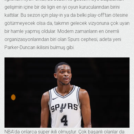
gelişimin içine bir de ligin en iyi oyun kurucularından birini
kattılar. Bu sezon için play-in ya da belki play-off’tan ötesine
götürmeyecek olsa da, takımın gelecek vizyonuna çok uyan
bir hamle yapmış oldular. Modern zamanların en önemli
organizasyonlarından biri olan Spurs cephesi, adeta yeni
Parker-Duncan ikilisini bulmuş gibi.
NBA’da onlarca süper ikili olmuştur. Çok başarılı olanlar da