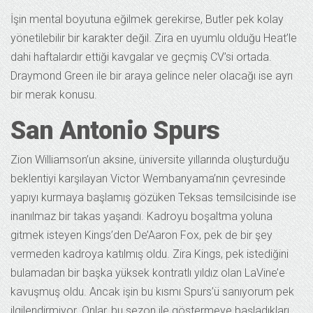
İşin mental boyutuna eğilmek gerekirse, Butler pek kolay
yönetilebilir bir karakter değil. Zira en uyumlu olduğu Heat’le
dahi haftalardır ettiği kavgalar ve geçmiş CV’si ortada.
Draymond Green ile bir araya gelince neler olacağı ise ayrı
bir merak konusu.
San Antonio Spurs
Zion Williamson’un aksine, üniversite yıllarında oluşturduğu
beklentiyi karşılayan Victor Wembanyama’nın çevresinde
yapıyı kurmaya başlamış gözüken Teksas temsilcisinde ise
inanılmaz bir takas yaşandı. Kadroyu boşaltma yoluna
gitmek isteyen Kings’den De’Aaron Fox, pek de bir şey
vermeden kadroya katılmış oldu. Zira Kings, pek istediğini
bulamadan bir başka yüksek kontratlı yıldız olan LaVine’e
kavuşmuş oldu. Ancak işin bu kısmı Spurs’ü sanıyorum pek
ilgilendirmiyor. Onlar, bu sezon ile göstermeye başladıkları