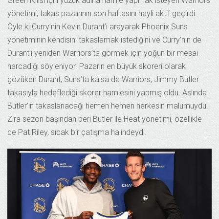
Green ikilisi için yüzük adına hamle yapmak isteyen Warriors
yönetimi, takas pazarının son haftasını hayli aktif geçirdi.
Öyle ki Curry’nin Kevin Durant’i arayarak Phoenix Suns
yönetiminin kendisini takaslamak istediğini ve Curry’nin de
Durant’i yeniden Warriors’ta görmek için yoğun bir mesai
harcadığı söyleniyor. Pazarın en büyük skoreri olarak
gözüken Durant, Suns’ta kalsa da Warriors, Jimmy Butler
takasıyla hedeflediği skorer hamlesini yapmış oldu. Aslında
Butler’ın takaslanacağı hemen hemen herkesin malumuydu.
Zira sezon başından beri Butler ile Heat yönetimi, özellikle
de Pat Riley, sıcak bir çatışma halindeydi.