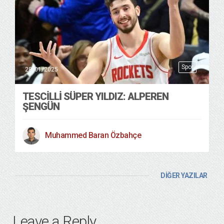
Spor
28/01/2025
TESCİLLİ SÜPER YILDIZ: ALPEREN
ŞENGÜN
Muhammed Baran Özbahçe
DİĞER YAZILAR
Leave a Reply