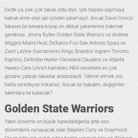
Dedik ya, pek çok takas oldu diye. İşte hepsini saymaya
kalsak emin olun işin içinden çıkamayız. Ancak Davis-Doncic
takasını bir kenara koyup en dikkat çekenlerine bakmak
gerekirse; Jimmy Butler-Golden State Warriors ve Andrew
Wiggins-Miami Heat, De’Aaron Fox-San Antonio Spurs ve
Zach LaVine-Sacramento Kings, Brandon Ingram-Toronto
Raptors, De’Andre Hunter-Cleveland Cavaliers ve Atlanta
Hawks-Caris LeVert hamleleri, NBA severlerin en çok
gözüne çarpan takaslar arasındaydı. Tahmin etmek zor,
hatta neredeyse imkansız. Ancak bir bakalım, değişimler
takımlara ne katacak?
Golden State Warriors
Yakın dönemin en büyük hanedanlığında artık son
dönemlerini oynayacak olan Stephen Curry ve Draymond