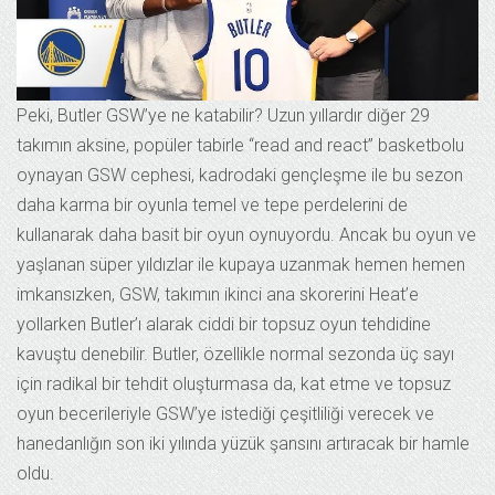
Peki, Butler GSW’ye ne katabilir? Uzun yıllardır diğer 29
takımın aksine, popüler tabirle “read and react” basketbolu
oynayan GSW cephesi, kadrodaki gençleşme ile bu sezon
daha karma bir oyunla temel ve tepe perdelerini de
kullanarak daha basit bir oyun oynuyordu. Ancak bu oyun ve
yaşlanan süper yıldızlar ile kupaya uzanmak hemen hemen
imkansızken, GSW, takımın ikinci ana skorerini Heat’e
yollarken Butler’ı alarak ciddi bir topsuz oyun tehdidine
kavuştu denebilir. Butler, özellikle normal sezonda üç sayı
için radikal bir tehdit oluşturmasa da, kat etme ve topsuz
oyun becerileriyle GSW’ye istediği çeşitliliği verecek ve
hanedanlığın son iki yılında yüzük şansını artıracak bir hamle
oldu.