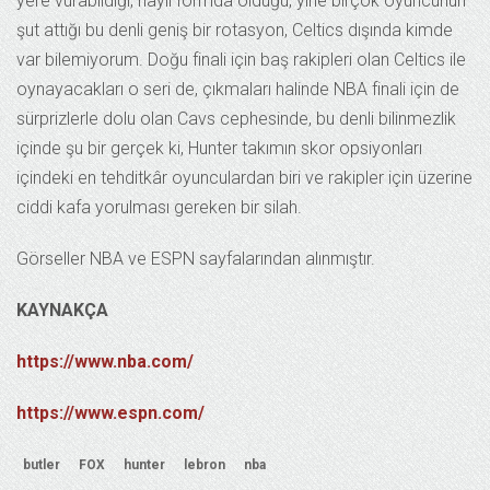
yere vurabildiği, hayli formda olduğu, yine birçok oyuncunun
şut attığı bu denli geniş bir rotasyon, Celtics dışında kimde
var bilemiyorum. Doğu finali için baş rakipleri olan Celtics ile
oynayacakları o seri de, çıkmaları halinde NBA finali için de
sürprizlerle dolu olan Cavs cephesinde, bu denli bilinmezlik
içinde şu bir gerçek ki, Hunter takımın skor opsiyonları
içindeki en tehditkâr oyunculardan biri ve rakipler için üzerine
ciddi kafa yorulması gereken bir silah.
Görseller NBA ve ESPN sayfalarından alınmıştır.
KAYNAKÇA
https://www.nba.com/
https://www.espn.com/
butler
FOX
hunter
lebron
nba