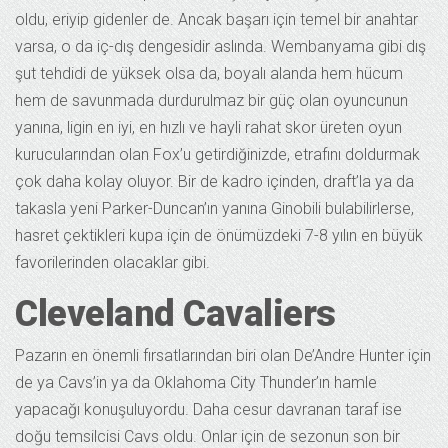
oldu, eriyip gidenler de. Ancak başarı için temel bir anahtar
varsa, o da iç-dış dengesidir aslında. Wembanyama gibi dış
şut tehdidi de yüksek olsa da, boyalı alanda hem hücum
hem de savunmada durdurulmaz bir güç olan oyuncunun
yanına, ligin en iyi, en hızlı ve hayli rahat skor üreten oyun
kurucularından olan Fox’u getirdiğinizde, etrafını doldurmak
çok daha kolay oluyor. Bir de kadro içinden, draft’la ya da
takasla yeni Parker-Duncan’ın yanına Ginobili bulabilirlerse,
hasret çektikleri kupa için de önümüzdeki 7-8 yılın en büyük
favorilerinden olacaklar gibi.
Cleveland Cavaliers
Pazarın en önemli fırsatlarından biri olan De’Andre Hunter için
de ya Cavs’in ya da Oklahoma City Thunder’ın hamle
yapacağı konuşuluyordu. Daha cesur davranan taraf ise
doğu temsilcisi Cavs oldu. Onlar için de sezonun son bir