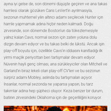
ayına iyi gelse de, son dönemi düşüşte geçiren ve ana takas
hamlesi olarak gözüken Caris LeVert’in ayrılmasıyla,
sezonun muhtemel yılın altıncı adamı seçilecek Hunter için
hamle yapmamak adına hiçbir neden kalmadı. Doğu
zirvesinde, son dönemde Boston’un da tökezlemesiyle
yalnız kalan Cavs, normal sezon için zaten yoluna dolu
dizgin devam ediyor ve bu takas belki de lükstü. Ancak işin
play-off boyutu için, özellikle Cavs’in iddiasını kanıtladığı ilk
yirmi maçlık periyottan beri tartışmalar devam ediyor.
Nüvenin hayli genç olması, ana sürükleyiciler olan Mitchell ve
Garland’ın biraz lekeli olan play-off CV’leri ve bu sezonun
sürpriz adamı Mobley, aslında bu tartışmaları açıyor.
İnsanlar, normal sezonda ne yaparsa yapsın, bu tarz
takımlar adına hep şüpheci oluyor. Keza benzer bir durum,
batının zirvesindeki Oklahoma için de geçerliliğini koruyor.