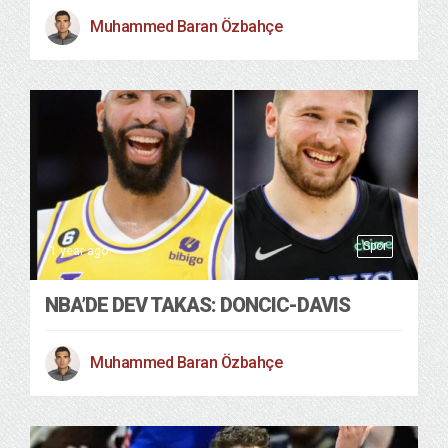
Muhammed Baran Özbahçe
Spor
1 year ago
NBA’DE DEV TAKAS: DONCIC-DAVIS
Muhammed Baran Özbahçe