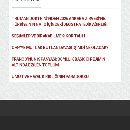
TRUMAN DOKTRINI’NDEN 2026 ANKARA ZIRVESI’NE:
TÜRKIYE’NIN NATO İÇINDEKI JEOSTRATEJIK AĞIRLIĞI
SEÇIMLER VE BIRAKABILMEK: KÖR TALIH
CHP’YE MUTLAK BUTLAN DAVASI: ŞİMDİ NE OLACAK?
FRANCO’NUN İSPANYASI: 36 YILLIK BASKICI REJIMIN
ALTINDA EZILEN TOPLUM
UMUT VE HAYAL KIRIKLIĞININ PARADOKSU