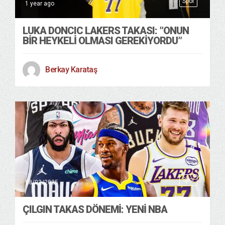
Spor
1 year ago
LUKA DONCIC LAKERS TAKASI: ”ONUN
BIR HEYKELI OLMASI GEREKIYORDU”
Berkay Karataş
Spor
18/02/2025
ÇILGIN TAKAS DÖNEMİ: YENİ NBA