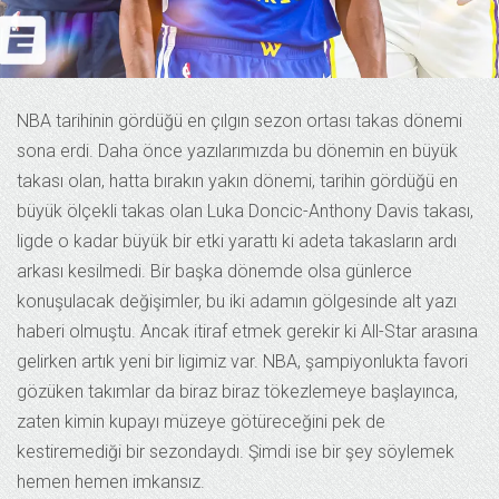
NBA tarihinin gördüğü en çılgın sezon ortası takas dönemi
sona erdi. Daha önce yazılarımızda bu dönemin en büyük
takası olan, hatta bırakın yakın dönemi, tarihin gördüğü en
büyük ölçekli takas olan Luka Doncic-Anthony Davis takası,
ligde o kadar büyük bir etki yarattı ki adeta takasların ardı
arkası kesilmedi. Bir başka dönemde olsa günlerce
konuşulacak değişimler, bu iki adamın gölgesinde alt yazı
haberi olmuştu. Ancak itiraf etmek gerekir ki All-Star arasına
gelirken artık yeni bir ligimiz var. NBA, şampiyonlukta favori
gözüken takımlar da biraz biraz tökezlemeye başlayınca,
zaten kimin kupayı müzeye götüreceğini pek de
kestiremediği bir sezondaydı. Şimdi ise bir şey söylemek
hemen hemen imkansız.