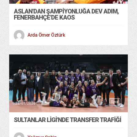
ASLAN’DAN ŞAMPİYONLUĞA DEV ADIM,
FENERBAHÇE’DE KAOS
Arda Ömer Öztürk
Spor
22/01/2026
SULTANLAR LİGİ’NDE TRANSFER TRAFİĞİ