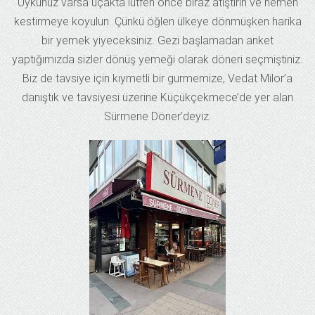
Uykunuz varsa uçakta lütfen önce biraz atıştırın ve hemen
kestirmeye koyulun. Çünkü öğlen ülkeye dönmüşken harika
bir yemek yiyeceksiniz. Gezi başlamadan anket
yaptığımızda sizler dönüş yemeği olarak döneri seçmiştiniz.
Biz de tavsiye için kıymetli bir gurmemize, Vedat Milor’a
danıştık ve tavsiyesi üzerine Küçükçekmece’de yer alan
Sürmene Döner’deyiz.