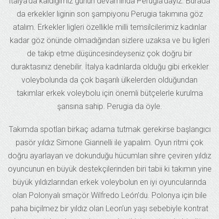
İtalya’da kaldığımız günün devamında Perugia’dayız. Burada
da erkekler liginin son şampiyonu Perugia takımına göz
atalım. Erkekler ligleri özellikle milli temsilcilerimiz kadınlar
kadar göz önünde olmadığından sizlere uzaksa ve bu ligleri
de takip etme düşüncesindeyseniz çok doğru bir
duraktasınız denebilir. İtalya kadınlarda olduğu gibi erkekler
voleybolunda da çok başarılı ülkelerden olduğundan
takımlar erkek voleybolu için önemli bütçelerle kurulma
şansına sahip. Perugia da öyle.
Takımda spotları birkaç adama tutmak gerekirse başlangıcı
pasör yıldız Simone Giannelli ile yapalım. Oyun ritmi çok
doğru ayarlayan ve dokunduğu hücumları sihre çeviren yıldız
oyuncunun en büyük destekçilerinden biri tabii ki takımın yine
büyük yıldızlarından erkek voleybolun en iyi oyuncularında
olan Polonyalı smaçör Wilfredo León’du. Polonya için bile
paha biçilmez bir yıldız olan Leon’un yaşı sebebiyle kontrat