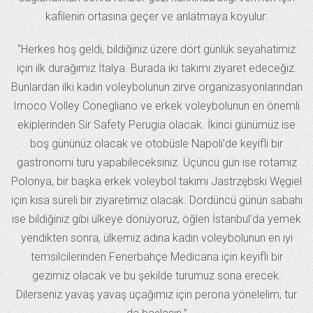
kafilenin ortasına geçer ve anlatmaya koyulur:
“Herkes hoş geldi, bildiğiniz üzere dört günlük seyahatimiz
için ilk durağımız İtalya. Burada iki takımı ziyaret edeceğiz.
Bunlardan ilki kadın voleybolunun zirve organizasyonlarından
Imoco Volley Conegliano ve erkek voleybolunun en önemli
ekiplerinden Sir Safety Perugia olacak. İkinci günümüz ise
boş gününüz olacak ve otobüsle Napoli’de keyifli bir
gastronomi turu yapabileceksiniz. Üçüncü gün ise rotamız
Polonya, bir başka erkek voleybol takımı Jastrzębski Węgiel
için kısa süreli bir ziyaretimiz olacak. Dördüncü günün sabahı
ise bildiğiniz gibi ülkeye dönüyoruz, öğlen İstanbul’da yemek
yendikten sonra, ülkemiz adına kadın voleybolunun en iyi
temsilcilerinden Fenerbahçe Medicana için keyifli bir
gezimiz olacak ve bu şekilde turumuz sona erecek.
Dilerseniz yavaş yavaş uçağımız için perona yönelelim, tur