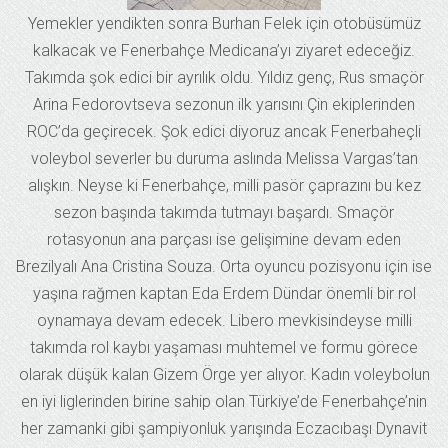
Yemekler yendikten sonra Burhan Felek için otobüsümüz
kalkacak ve Fenerbahçe Medicana’yı ziyaret edeceğiz.
Takımda şok edici bir ayrılık oldu. Yıldız genç, Rus smaçör
Arina Fedorovtseva sezonun ilk yarısını Çin ekiplerinden
ROC’da geçirecek. Şok edici diyoruz ancak Fenerbaheçli
voleybol severler bu duruma aslında Melissa Vargas’tan
alışkın. Neyse ki Fenerbahçe, milli pasör çaprazını bu kez
sezon başında takımda tutmayı başardı. Smaçör
rotasyonun ana parçası ise gelişimine devam eden
Brezilyalı Ana Cristina Souza. Orta oyuncu pozisyonu için ise
yaşına rağmen kaptan Eda Erdem Dündar önemli bir rol
oynamaya devam edecek. Libero mevkisindeyse milli
takımda rol kaybı yaşaması muhtemel ve formu görece
olarak düşük kalan Gizem Örge yer alıyor. Kadın voleybolun
en iyi liglerinden birine sahip olan Türkiye’de Fenerbahçe’nin
her zamanki gibi şampiyonluk yarışında Eczacıbaşı Dynavit