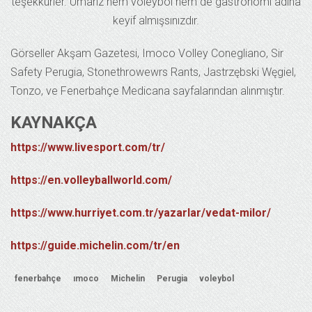
teşekkürler. Umarız hem voleybol hem de gastronomi adına
keyif almışsınızdır.
Görseller Akşam Gazetesi, Imoco Volley Conegliano, Sir
Safety Perugia, Stonethrowewrs Rants, Jastrzębski Węgiel,
Tonzo, ve Fenerbahçe Medicana sayfalarından alınmıştır.
KAYNAKÇA
https://www.livesport.com/tr/
https://en.volleyballworld.com/
https://www.hurriyet.com.tr/yazarlar/vedat-milor/
https://guide.michelin.com/tr/en
fenerbahçe
ımoco
Michelin
Perugia
voleybol