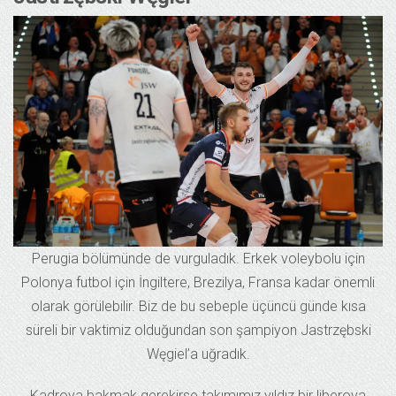
Perugia bölümünde de vurguladık. Erkek voleybolu için
Polonya futbol için İngiltere, Brezilya, Fransa kadar önemli
olarak görülebilir. Biz de bu sebeple üçüncü günde kısa
süreli bir vaktimiz olduğundan son şampiyon Jastrzębski
Węgiel’a uğradık.
Kadroya bakmak gerekirse takımımız yıldız bir liberoya