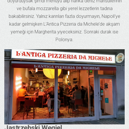
doyurduysak şimdi menüyü alıp harika deniz mahsüllerinin
ve bufala mozzarella gibi yerel lezzetlerin tadına
bakabilirsiniz. Yalnız karınları fazla doyurmayın, Napoli’ye
kadar gelmişken L’Antica Pizzeria da Michele’de akşam
yemeği için Margherita yiyeceksiniz. Sonraki durak ise
Polonya.
Jastrzębski Węgiel