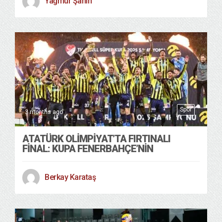
Yağmur Şahin
Spor
3 months ago
ATATÜRK OLIMPIYAT’TA FIRTINALI
FINAL: KUPA FENERBAHÇE’NIN
Berkay Karataş