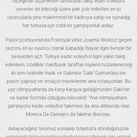
ölçeğinde düzenlenen turnuvaları takip eden voleybol
severler de bileceği üzere pek çok milletten en iyi
oyuncularla yine mükemmel bir kadroya sahip ve oynadığı
her turnuva için ciddi bir şampiyonluk adayı.
Pasör pozisyonunda Polonyalı yıldız Joanna Wołosz geçen
sezonu en iyi oyuncu olarak kapadığı İtalyan ligini benzer bir
seviyeden açtı. Türkiye kadın voleybol ligini yakın takip
edenlerin, özellikle Vakıfbank taraftarı kişilerin hüzünleneceği
iki isim Isabelle Haak ve Gabriela ‘Gabi’ Guimarães ise
pasör çaprazı ve smaçör mevkilerinin ana rotasyonları. Bu
yaz olimpiyatlarda da karşı karşıya geldiğimizden Gabi’nin
ne kadar formda olduğunu bilecektir. Yine olimpiyatların
şampiyonu kadın voleybol takımının da ana altılısında olan
Monica De Gennaro da takımın liberosu.
Anlayacağınız turumuz sonlanıp İstanbul’a döndüğünüzde
evlerinizde televizyonları voleybol maçı izlemek için açmak