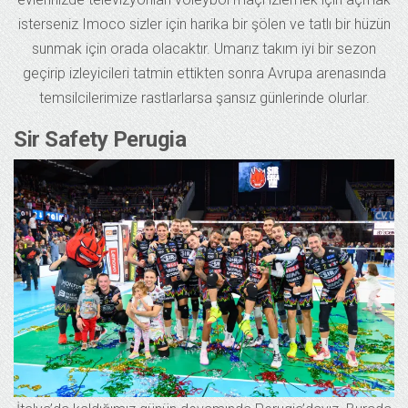
isterseniz Imoco sizler için harika bir şölen ve tatlı bir hüzün
sunmak için orada olacaktır. Umarız takım iyi bir sezon
geçirip izleyicileri tatmin ettikten sonra Avrupa arenasında
temsilcilerimize rastlarlarsa şansız günlerinde olurlar.
Sir Safety Perugia