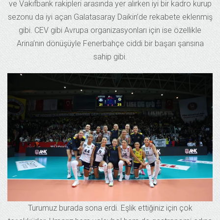
ve Vakıfbank rakipleri arasında yer alırken iyi bir kadro kurup
sezonu da iyi açan Galatasaray Daikin’de rekabete eklenmiş
gibi. CEV gibi Avrupa organizasyonları için ise özellikle
Arina’nın dönüşüyle Fenerbahçe ciddi bir başarı şansına
sahip gibi.
Turumuz burada sona erdi. Eşlik ettiğiniz için çok