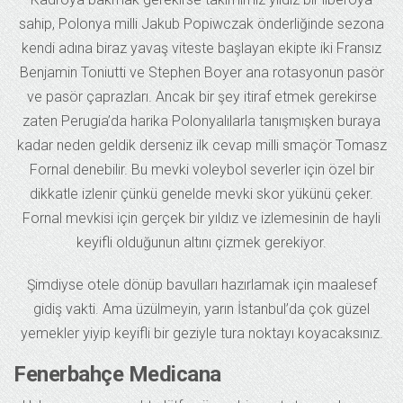
sahip, Polonya milli Jakub Popiwczak önderliğinde sezona
kendi adına biraz yavaş viteste başlayan ekipte iki Fransız
Benjamin Toniutti ve Stephen Boyer ana rotasyonun pasör
ve pasör çaprazları. Ancak bir şey itiraf etmek gerekirse
zaten Perugia’da harika Polonyalılarla tanışmışken buraya
kadar neden geldik derseniz ilk cevap milli smaçör Tomasz
Fornal denebilir. Bu mevki voleybol severler için özel bir
dikkatle izlenir çünkü genelde mevki skor yükünü çeker.
Fornal mevkisi için gerçek bir yıldız ve izlemesinin de hayli
keyifli olduğunun altını çizmek gerekiyor.
Şimdiyse otele dönüp bavulları hazırlamak için maalesef
gidiş vakti. Ama üzülmeyin, yarın İstanbul’da çok güzel
yemekler yiyip keyifli bir geziyle tura noktayı koyacaksınız.
Fenerbahçe Medicana