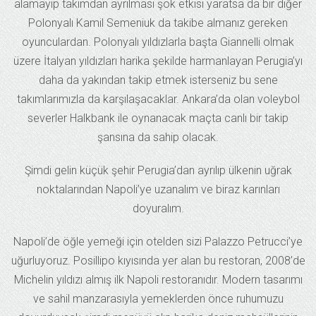
alamayıp takımdan ayrılması şok etkisi yaratsa da bir diğer
Polonyalı Kamil Semeniuk da takibe almanız gereken
oyunculardan. Polonyalı yıldızlarla başta Giannelli olmak
üzere İtalyan yıldızları harika şekilde harmanlayan Perugia’yı
daha da yakından takip etmek isterseniz bu sene
takımlarımızla da karşılaşacaklar. Ankara’da olan voleybol
severler Halkbank ile oynanacak maçta canlı bir takip
şansına da sahip olacak.
Şimdi gelin küçük şehir Perugia’dan ayrılıp ülkenin uğrak
noktalarından Napoli’ye uzanalım ve biraz karınları
doyuralım.
Napoli’de öğle yemeği için otelden sizi Palazzo Petrucci’ye
uğurluyoruz. Posillipo kıyısında yer alan bu restoran, 2008’de
Michelin yıldızı almış ilk Napoli restoranıdır. Modern tasarımı
ve sahil manzarasıyla yemeklerden önce ruhumuzu