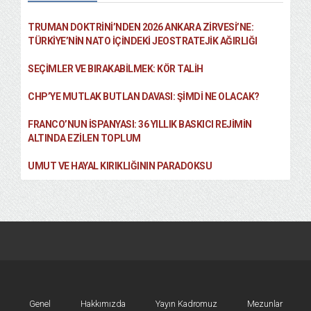
TRUMAN DOKTRINI’NDEN 2026 ANKARA ZIRVESI’NE:
TÜRKIYE’NIN NATO İÇINDEKI JEOSTRATEJIK AĞIRLIĞI
SEÇIMLER VE BIRAKABILMEK: KÖR TALIH
CHP’YE MUTLAK BUTLAN DAVASI: ŞİMDİ NE OLACAK?
FRANCO’NUN İSPANYASI: 36 YILLIK BASKICI REJIMIN
ALTINDA EZILEN TOPLUM
UMUT VE HAYAL KIRIKLIĞININ PARADOKSU
Genel
Hakkımızda
Yayın Kadromuz
Mezunlar