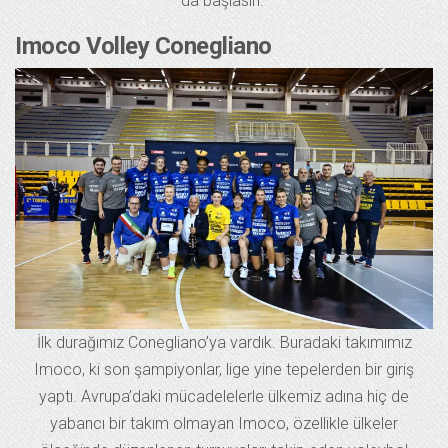
da başlasın.”
Imoco Volley Conegliano
İlk durağımız Conegliano’ya vardık. Buradaki takımımız
Imoco, ki son şampiyonlar, lige yine tepelerden bir giriş
yaptı. Avrupa’daki mücadelelerle ülkemiz adına hiç de
yabancı bir takım olmayan Imoco, özellikle ülkeler