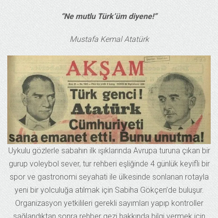
“Ne mutlu Türk’üm diyene!”
Mustafa Kemal Atatürk
Uykulu gözlerle sabahın ilk ışıklarında Avrupa turuna çıkan bir
gurup voleybol sever, tur rehberi eşliğinde 4 günlük keyifli bir
spor ve gastronomi seyahati ile ülkesinde sonlanan rotayla
yeni bir yolculuğa atılmak için Sabiha Gökçen’de buluşur.
Organizasyon yetkilileri gerekli sayımları yapıp kontroller
sağlandıktan sonra rehber gezi hakkında bilgi vermek için