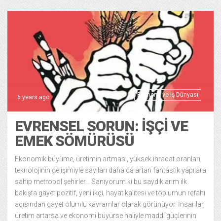
Ekonomi ve Iş Dünyası
6 years ago
EVRENSEL SORUN: İŞÇİ VE
EMEK SÖMÜRÜSÜ
Ekonomik büyüme, üretimin artması, yüksek ihracat oranları,
teknolojinin gelişimiyle sayıları daha da artan fantastik yapılara
sahip metropol şehirler… Sanıyorum ki bu saydıklarım ilk
bakışta gayet pozitif, yenilikçi, hayat kalitesi ve toplumun refahı
açısından gayet olumlu kavramlar olarak görünüyor. İnsanlar,
üretim artarsa ve ekonomi büyürse haliyle maddi güçlerinin