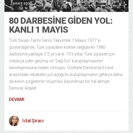
Genel
Politika
Tarih
2 years ago
80 DARBESINE GIDEN YOL:
KANLI 1 MAYIS
Türk Siyasi Tarihi Serisi Takvimler 1 Mayıs 1977’yi
gösterdiğinde, Türk siyasetini kökten değiştiren 1980
darbesine yaklaşık 3.5 yıl vardı. 70’li yıllar Türk siyaseti için
oldukça çetin geçmiş ve ‘Sağ-Sol’ kutuplaşmasının
derinleşmesine neden olmuştu. Özellikle Demirel ile Ecevit
arasındaki rekabetin yol açtığı bu kutuplaşmanın gittikçe daha
da kesin çizgilerinin oluşması kaçınılmaz bir hal almıştı.
Demirel, Adalet
DEVAMI
İclal Şıracı