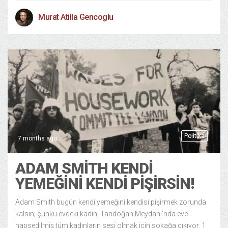
Murat Atilla Gencoglu
Politika
7 months ago
ADAM SMITH KENDI
YEMEĞINI KENDI PIŞIRSIN!
Adam Smith bugün kendi yemeğini kendisi pişirmek zorunda
kalsın; çünkü evdeki kadın, Tandoğan Meydanı’nda eve
hapsedilmiş tüm kadınların sesi olmak için sokağa çıkıyor. 1