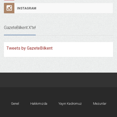
INSTAGRAM
GazeteBilkent X’te!
Tweets by GazeteBilkent
Genel
Hakkımızda
Yayın Kadromuz
Mezunlar