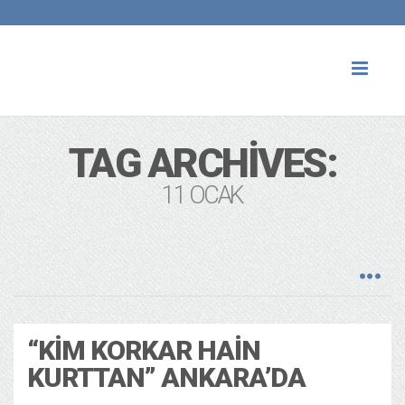
Toggl
naviga
TAG ARCHIVES:
11 OCAK
“KIM KORKAR HAIN
KURTTAN” ANKARA’DA