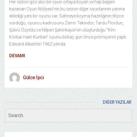
Her sezon göz alıcı bir oyun ortaya koyan ve hep beğeni
kazanan Oyun Atölyesi’nin bu sezon diğer oyunlarının yanına
eklediği yeni bir oyunu var. Sahneye koyma hazırlığının titizce
sürdüğü, oyuncu kadrosunu Zerrin Tekindor, Tardu Flordun,
Şükrü Özyıldız ve Nilperi Şahinkaya’nın oluşturduğu “Kim
Korkar Hain Kurttan” oyunu birkaç gün önce prömiyerini yaptı.
Edward Albee’nin 1962 yılında
DEVAMI
Gülce İpci
DİĞER YAZILAR