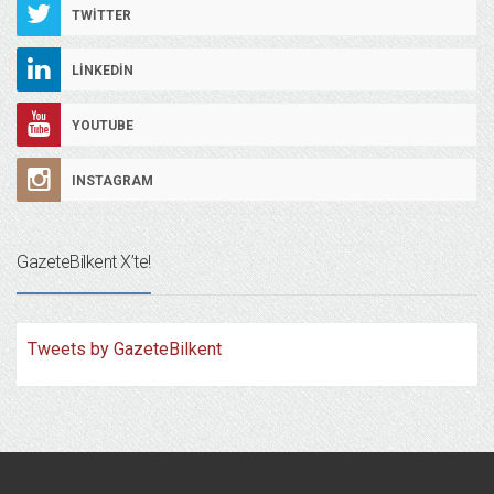
TWITTER
LINKEDIN
YOUTUBE
INSTAGRAM
GazeteBilkent X’te!
Tweets by GazeteBilkent