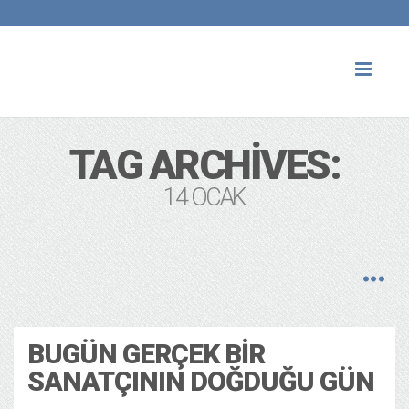
Toggl
naviga
TAG ARCHIVES:
14 OCAK
BUGÜN GERÇEK BIR
SANATÇININ DOĞDUĞU GÜN