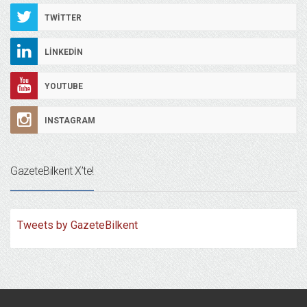
TWITTER
LINKEDIN
YOUTUBE
INSTAGRAM
GazeteBilkent X’te!
Tweets by GazeteBilkent