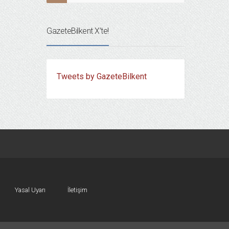
GazeteBilkent X’te!
Tweets by GazeteBilkent
Yasal Uyarı
İletişim