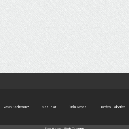
Yayın Kadromuz
Mezunlar
Ünlü Köşesi
Bizden Haberler
Dex Medya |
Web Tasarım