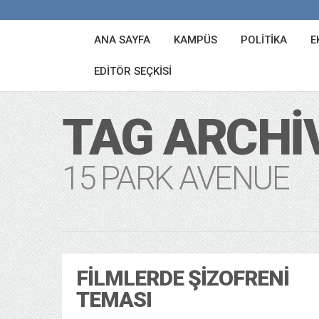
ANA SAYFA
KAMPÜS
POLITIKA
E
EDITÖR SEÇKISI
TAG ARCHI
15 PARK AVENUE
FILMLERDE ŞIZOFRENI
TEMASI