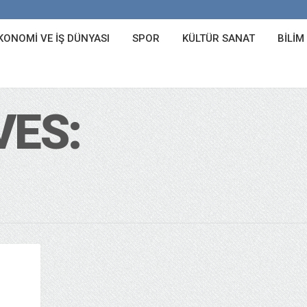
KONOMI VE İŞ DÜNYASI
SPOR
KÜLTÜR SANAT
BILIM
VES: