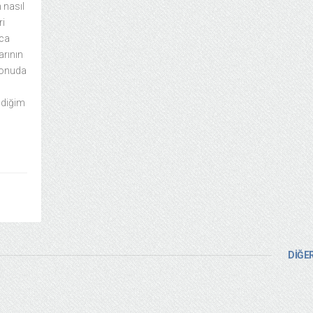
 nasıl
ri
ıca
arının
 konuda
ldiğim
DİĞER