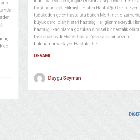
icadı olan vibratör, İngiliz Doktor Joseph Mortimer Gran
ların
tarafından icat edilmiştir. Histeri Hastalığı Özellikle zen
plumda
tabakadan gelen hastalara bakan Mortimer, o zamanla
lerden
büyük derdi olan histeri hastalığı ile ilgilenmekteydi. His
şı
hastalığı, kadınlarda gözüken sinirsel bir hastalık olara
ı
tanınmaktaydı. Histeri hastalığına kalıcı bir çözüm
rlar,
bulunamamaktaydı. Hastalar her
k de
DEVAMI
Duygu Seyman
DİĞER