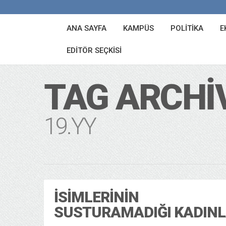
ANA SAYFA
KAMPÜS
POLITIKA
E
EDITÖR SEÇKISI
TAG ARCHI
19.YY
İSIMLERININ
SUSTURAMADIĞI KADIN