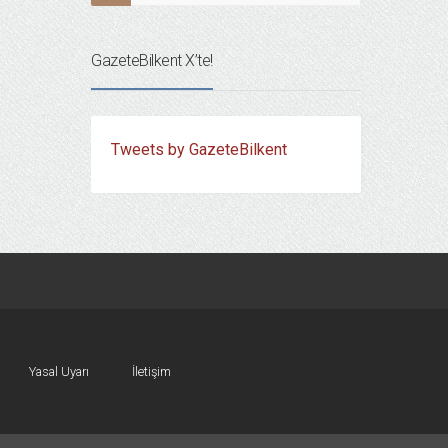
GazeteBilkent X’te!
Tweets by GazeteBilkent
Yasal Uyarı
İletişim