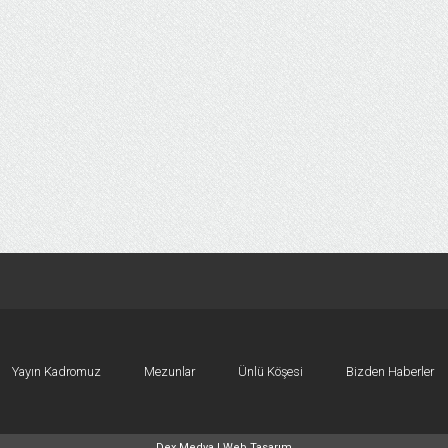
Yayın Kadromuz
Mezunlar
Ünlü Köşesi
Bizden Haberler
Dex Medya |
Web Tasarım