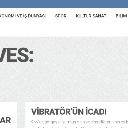
KONOMI VE İŞ DÜNYASI
SPOR
KÜLTÜR SANAT
BILIM
VES:
VIBRATÖR’ÜN İCADI
LAR
9.yy’a damgasını vurmuş olan ve cinsellik tarihinin en