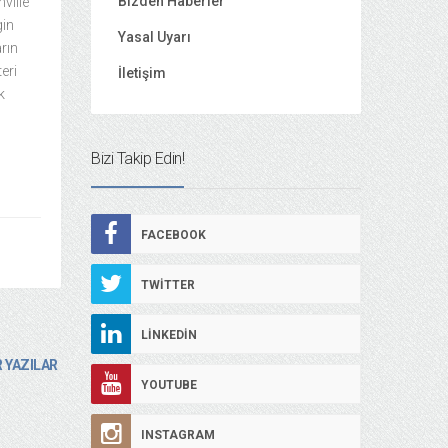
Bizden Haberler
ville
gin
Yasal Uyarı
rın
teri
İletişim
k
Bizi Takip Edin!
FACEBOOK
TWITTER
LINKEDIN
 YAZILAR
YOUTUBE
INSTAGRAM