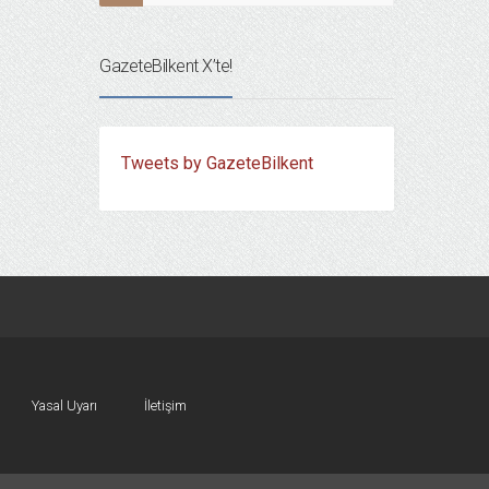
GazeteBilkent X’te!
Tweets by GazeteBilkent
Yasal Uyarı
İletişim