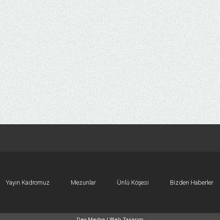
Yayın Kadromuz
Mezunlar
Ünlü Köşesi
Bizden Haberler
Dex Medya |
Web Tasarım