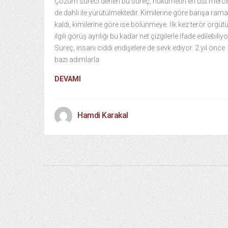
Çözüm süreci denen bu süreç, hükümetin en üst mercil
de dahli ile yürütülmektedir. Kimilerine göre barışa ram
kaldı, kimilerine göre ise bölünmeye. İlk kez terör örgütü 
ilgili görüş ayrılığı bu kadar net çizgilerle ifade edilebiliyo
Süreç, insanı ciddi endişelere de sevk ediyor. 2 yıl önce
bazı adımlarla
DEVAMI
Hamdi Karakal