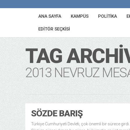
ANA SAYFA
KAMPÜS
POLITIKA
E
EDITÖR SEÇKISI
TAG ARCHI
2013 NEVRUZ MES
SÖZDE BARIŞ
Türkiye Cumhuriyeti Devleti, çok önemli bir sürece girdi.