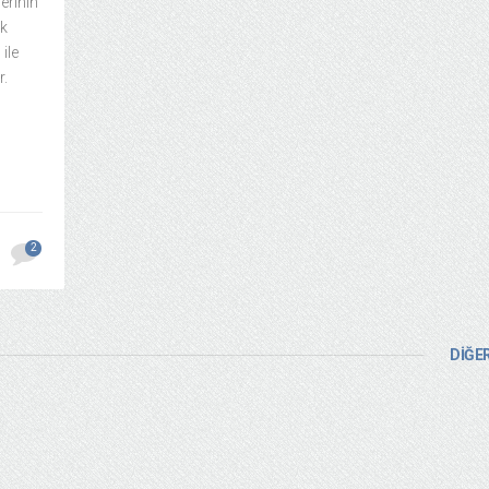
erinin
ak
ile
r.
2
DİĞER