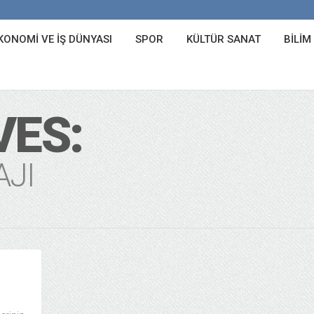
KONOMI VE İŞ DÜNYASI
SPOR
KÜLTÜR SANAT
BILIM
VES:
AJI