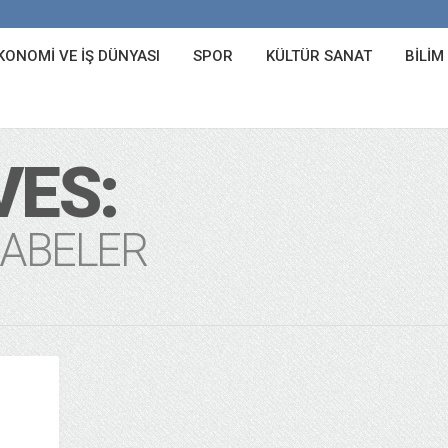
KONOMI VE İŞ DÜNYASI
SPOR
KÜLTÜR SANAT
BILIM
VES:
HABELER