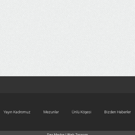
Yayın Kadromuz
Mezunlar
Ünlü Köşesi
Bizden Haberler
Dex Medya |
Web Tasarım