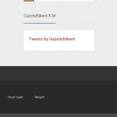
GazeteBilkent X’te!
Tweets by GazeteBilkent
Yasal Uyarı
İletişim