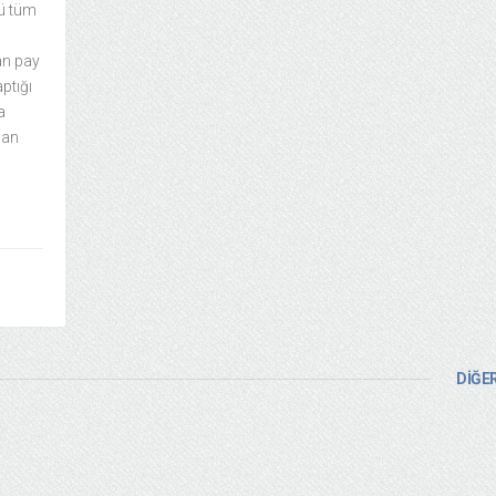
rü tüm
an pay
aptığı
a
lan
DİĞER