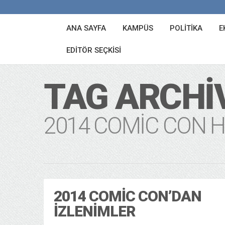
ANA SAYFA
KAMPÜS
POLITIKA
E
EDITÖR SEÇKISI
TAG ARCHI
2014 COMIC CON 
2014 COMIC CON’DAN
İZLENIMLER