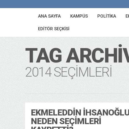
ANA SAYFA
KAMPÜS
POLITIKA
E
EDITÖR SEÇKISI
TAG ARCHI
2014 SEÇIMLERI
EKMELEDDIN İHSANOĞL
NEDEN SEÇIMLERI