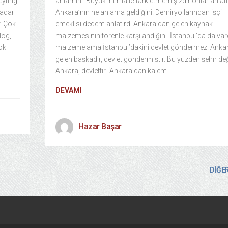
eyting
anlamını. Büyük ihtimalle fark etmemişizdir onlar anlat
kadar
Ankara’nın ne anlama geldiğini. Demiryollarından işçi
r. Çok
emeklisi dedem anlatırdı Ankara’dan gelen kaynak
log,
malzemesinin törenle karşılandığını. İstanbul’da da var
ok
malzeme ama İstanbul’dakini devlet göndermez. Anka
gelen başkadır, devlet göndermiştir. Bu yüzden şehir değ
Ankara, devlettir. ‘Ankara’dan kalem
DEVAMI
Hazar Başar
DİĞER