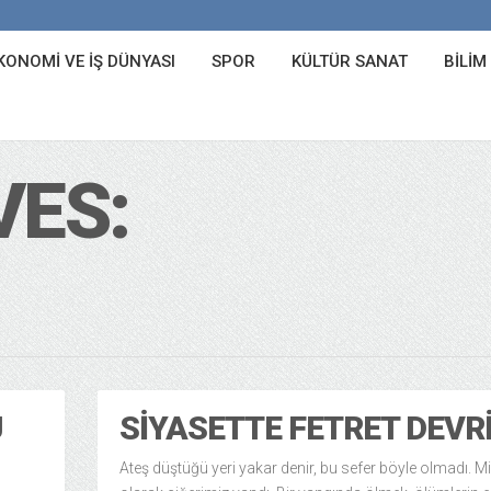
KONOMI VE İŞ DÜNYASI
SPOR
KÜLTÜR SANAT
BILIM
VES:
U
SIYASETTE FETRET DEVR
Ateş düştüğü yeri yakar denir, bu sefer böyle olmadı. Mil