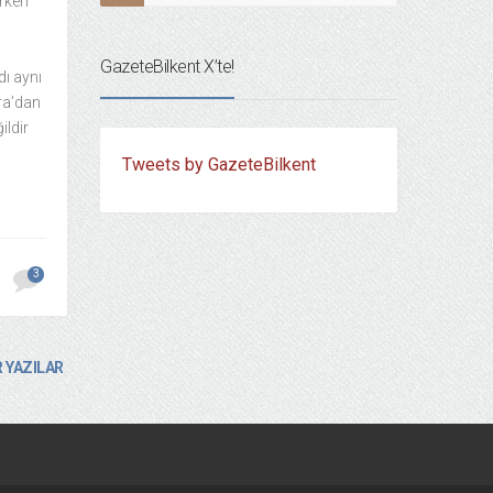
ırken
GazeteBilkent X’te!
dı aynı
ra’dan
ildir
Tweets by GazeteBilkent
3
 YAZILAR