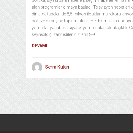
politika, siyasi parti haberleri, seçim haberleri en fazla r
alan programlar olmaya başladı. Televizyon haberleri 
dinleme tapeleri de 8,5 milyon ile tıklanma rekoru kırıyo
politize olmuş bir toplum olduk. Her birimiz birer sosyo
yorumlar yapabilen siyaset yorumcuları olduk çıktık. Ç
seyredildiği zannedilen dizilerin 8-9
DEVAMI
Serra Kutan