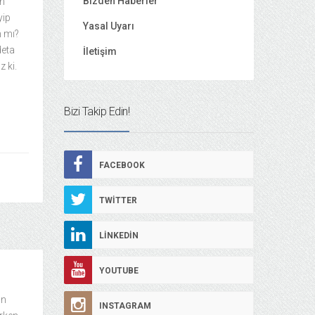
Bizden Haberler
en
yip
Yasal Uyarı
 mı?
deta
İletişim
z ki.
Bizi Takip Edin!
FACEBOOK
TWITTER
LINKEDIN
YOUTUBE
ın
INSTAGRAM