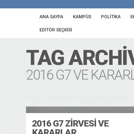
ANA SAYFA
KAMPÜS
POLITIKA
E
EDITÖR SEÇKISI
TAG ARCHI
2016 G7 VE KARAR
Ekonomi ve Iş Dü
28/05/2016
2016 G7 ZIRVESI VE
KARARLAR