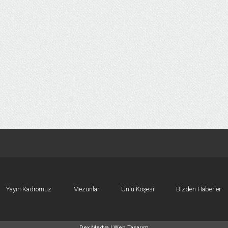
Yayın Kadromuz
Mezunlar
Ünlü Köşesi
Bizden Haberler
Dex Medya |
Web Tasarım