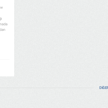
ne
ği
şamada
’dan
DİĞER