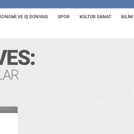
KONOMI VE İŞ DÜNYASI
SPOR
KÜLTÜR SANAT
BILIM
VES:
LAR
nyası