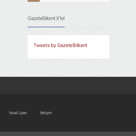
GazeteBilkent X’te!
Tweets by GazeteBilkent
Yasal Uyarı
İletişim