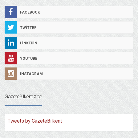
FACEBOOK
TWITTER
LINKEDIN
YOUTUBE
INSTAGRAM
GazeteBilkent X’te!
Tweets by GazeteBilkent