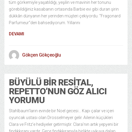
tüm görkemiyle yaşatıldığı, yeşilin ve mavinin her tonunu
görebildiğiniz kasabanın ortasında Barbie evi gibi duran şirin
dükkân dünyanın her yerinden müşteri çekiyordu. “Fragonard
Parfumeur”den bahsediyorum. Yıllarını
DEVAMI
Gökçen Gökçeoğlu
BÜYÜLÜ BIR RESITAL,
REPETTO’NUN GÖZ ALICI
YORUMU
Stahlbaum’ların evinde bir Noel gecesi… Kapı çalar ve içeri
oyuncak ustası olan Drosselmeyer gelir. Ailenin küçükleri
Clara ve Fritz’e hediyeler getirmiştir. Clara’nın artık yepyeni bir
fındıkkıranı vardır. Gece fındıkkıranıyla birlikte uykuya dalan