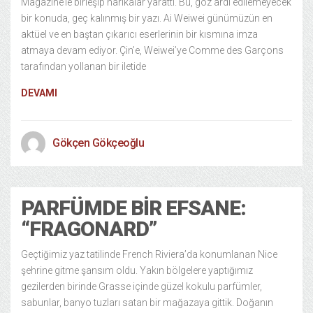
Magazine’le birleşip harikalar yarattı. Bu, göz ardı edilemeyecek
bir konuda, geç kalınmış bir yazı. Ai Weiwei günümüzün en
aktüel ve en baştan çıkarıcı eserlerinin bir kısmına imza
atmaya devam ediyor. Çin’e, Weiwei’ye Comme des Garçons
tarafından yollanan bir iletide
DEVAMI
Gökçen Gökçeoğlu
PARFÜMDE BIR EFSANE:
“FRAGONARD”
Geçtiğimiz yaz tatilinde French Riviera’da konumlanan Nice
şehrine gitme şansım oldu. Yakın bölgelere yaptığımız
gezilerden birinde Grasse içinde güzel kokulu parfümler,
sabunlar, banyo tuzları satan bir mağazaya gittik. Doğanın