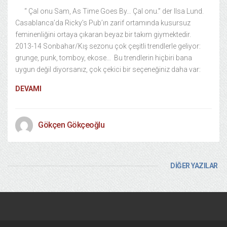
“ Çal onu Sam, As Time Goes By… Çal onu.” der Ilsa Lund.
Casablanca’da Ricky’s Pub’ın zarif ortamında kusursuz
feminenliğini ortaya çıkaran beyaz bir takım giymektedir.
2013-14 Sonbahar/Kış sezonu çok çeşitli trendlerle geliyor:
grunge, punk, tomboy, ekose… Bu trendlerin hiçbiri bana
uygun değil diyorsanız, çok çekici bir seçeneğiniz daha var:
DEVAMI
Gökçen Gökçeoğlu
DİĞER YAZILAR