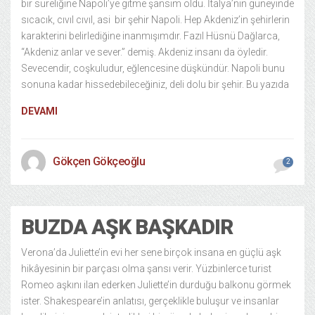
bir süreliğine Napoli’ye gitme şansım oldu. İtalya’nın güneyinde
sıcacık, cıvıl cıvıl, asi bir şehir Napoli. Hep Akdeniz’in şehirlerin
karakterini belirlediğine inanmışımdır. Fazıl Hüsnü Dağlarca,
“Akdeniz anlar ve sever.” demiş. Akdeniz insanı da öyledir.
Sevecendir, coşkuludur, eğlencesine düşkündür. Napoli bunu
sonuna kadar hissedebileceğiniz, deli dolu bir şehir. Bu yazıda
DEVAMI
Gökçen Gökçeoğlu
2
BUZDA AŞK BAŞKADIR
Verona’da Juliette’in evi her sene birçok insana en güçlü aşk
hikâyesinin bir parçası olma şansı verir. Yüzbinlerce turist
Romeo aşkını ilan ederken Juliette’in durduğu balkonu görmek
ister. Shakespeare’in anlatısı, gerçeklikle buluşur ve insanlar