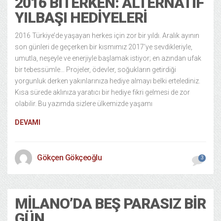
2016 BITERKEN: ALTERNATIF
YILBAŞI HEDIYELERI
2016 Türkiye’de yaşayan herkes için zor bir yıldı. Aralık ayının
son günleri de geçerken bir kısmımız 2017’ye sevdikleriyle,
umutla, neşeyle ve enerjiyle başlamak istiyor; en azından ufak
bir tebessümle… Projeler, ödevler, soğukların getirdiği
yorgunluk derken yakınlarınıza hediye almayı belki ertelediniz.
Kısa sürede aklınıza yaratıcı bir hediye fikri gelmesi de zor
olabilir. Bu yazımda sizlere ülkemizde yaşamı
DEVAMI
Gökçen Gökçeoğlu
3
MILANO’DA BEŞ PARASIZ BIR
GÜN