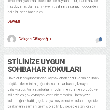
kendilerini yaşamak istedikleri bir rüyada bulur, inanılmaz bir
haz duyarlar. Bu haz, hikâyenin, şehrin ve sanatın gücünden
gelir. Bu sene batının en
DEVAMI
Gökçen Gökçeoğlu
1
STILINIZE UYGUN
SOHBAHAR KOKULARI
Havaların soğumasından kaynaklanan enerji ve ruh halindeki
düşüklükle eminim çoğu kişi şu sıralar başa çıkmaya
çalışıyordur. Ama sonbahar, modanın en üretken olduğu ve
stilinizle en çok oynayabileceğiniz mevsim. Hatta yazın
kullandığınız hafif, çiçekli veya meyvemsi kokuları da geride
bırakmanın zamanı gelmiş olabilir. Bu sebeple sizin için bir