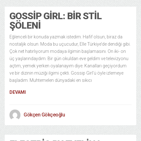
GOSSIP GIRL: BIR STIL
ŞÖLENI
Eğlenceli bir konuda yazmak istedim. Hafif olsun, biraz da
nostaljik olsun. Moda bu uçucudur, Elle Türkiye’de dendiği gibi.
Çok net hatırlıyorum modaya ilgimin başlamasını. On iki- on
üç yaşlarındaydım. Bir gün okuldan eve geldim ve televizyonu
açtım, yemek yerken oyalanayım diye. Kanalları geçiyordum
ve bir dizinin müziği ilgimi çekti. Gossip Girl’ü öyle izlemeye
başladım. Muhtemelen dünyadaki en sıkıcı
DEVAMI
Gökçen Gökçeoğlu