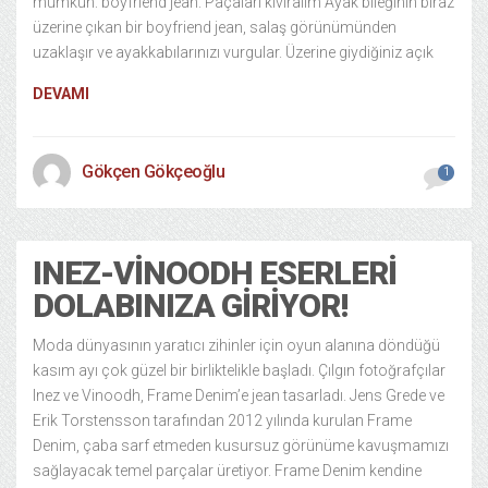
mümkün: boyfriend jean. Paçaları kıvıralım Ayak bileğinin biraz
üzerine çıkan bir boyfriend jean, salaş görünümünden
uzaklaşır ve ayakkabılarınızı vurgular. Üzerine giydiğiniz açık
DEVAMI
Gökçen Gökçeoğlu
1
INEZ-VINOODH ESERLERI
DOLABINIZA GIRIYOR!
Moda dünyasının yaratıcı zihinler için oyun alanına döndüğü
kasım ayı çok güzel bir birliktelikle başladı. Çılgın fotoğrafçılar
Inez ve Vinoodh, Frame Denim’e jean tasarladı. Jens Grede ve
Erik Torstensson tarafından 2012 yılında kurulan Frame
Denim, çaba sarf etmeden kusursuz görünüme kavuşmamızı
sağlayacak temel parçalar üretiyor. Frame Denim kendine