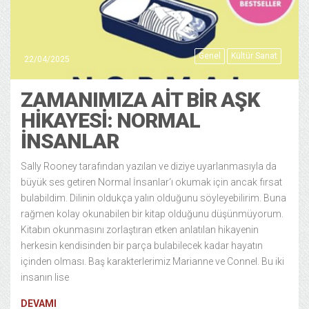
Genel
Kültür Sanat
22/04/2025
ZAMANIMIZA AIT BIR AŞK
HIKAYESI: NORMAL
İNSANLAR
Sally Rooney tarafından yazılan ve diziye uyarlanmasıyla da
büyük ses getiren Normal İnsanlar‘ı okumak için ancak fırsat
bulabildim. Dilinin oldukça yalın olduğunu söyleyebilirim. Buna
rağmen kolay okunabilen bir kitap olduğunu düşünmüyorum.
Kitabın okunmasını zorlaştıran etken anlatılan hikayenin
herkesin kendisinden bir parça bulabilecek kadar hayatın
içinden olması. Baş karakterlerimiz Marianne ve Connel. Bu iki
insanın lise
DEVAMI