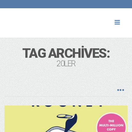
Toggl
naviga
TAG ARCHIVES:
20LER