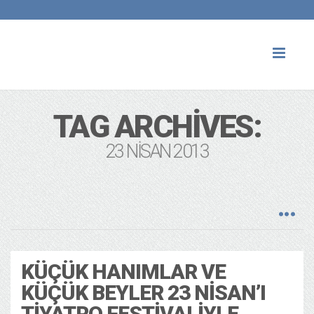
Toggl
naviga
TAG ARCHIVES:
23 NISAN 2013
KÜÇÜK HANIMLAR VE
KÜÇÜK BEYLER 23 NISAN’I
TIYATRO FESTIVALIYLE