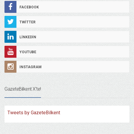
FACEBOOK
TWITTER
LINKEDIN
YOUTUBE
INSTAGRAM
GazeteBilkent X’te!
Tweets by GazeteBilkent