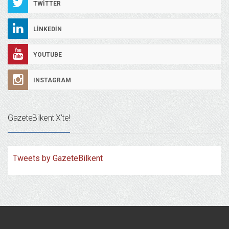
TWITTER
LINKEDIN
YOUTUBE
INSTAGRAM
GazeteBilkent X’te!
Tweets by GazeteBilkent