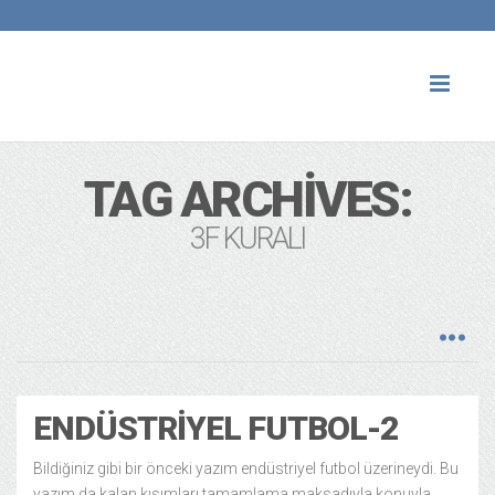
Toggl
naviga
TAG ARCHIVES:
3F KURALI
ENDÜSTRIYEL FUTBOL-2
Bildiğiniz gibi bir önceki yazım endüstriyel futbol üzerineydi. Bu
yazım da kalan kısımları tamamlama maksadıyla konuyla