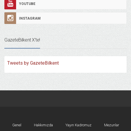
YOUTUBE
INSTAGRAM
GazeteBilkent X’te!
Tweets by GazeteBilkent
Genel
Hakkımızda
Yayın Kadromuz
Mezunlar