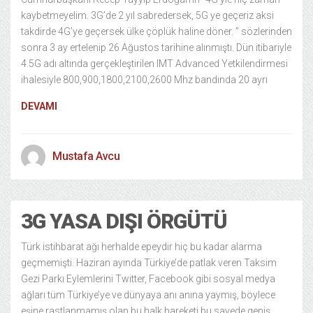
kaybetmeyelim. 3G’de 2 yıl sabredersek, 5G ye geçeriz aksi
takdirde 4G’ye geçersek ülke çöplük haline döner. ” sözlerinden
sonra 3 ay ertelenip 26 Ağustos tarihine alınmıştı. Dün itibariyle
4.5G adı altında gerçekleştirilen IMT Advanced Yetkilendirmesi
ihalesiyle 800,900,1800,2100,2600 Mhz bandında 20 ayrı
DEVAMI
Mustafa Avcu
3G YASA DIŞI ÖRGÜTÜ
Türk istihbarat ağı herhalde epeydir hiç bu kadar alarma
geçmemişti. Haziran ayında Türkiye’de patlak veren Taksim
Gezi Parkı Eylemlerini Twitter, Facebook gibi sosyal medya
ağları tüm Türkiye’ye ve dünyaya anı anına yaymış, böylece
eşine rastlanmamış olan bu halk hareketi bu sayede geniş