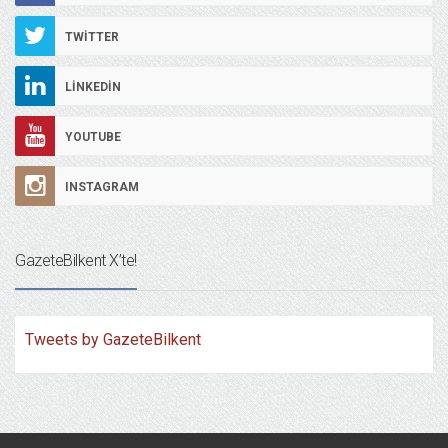
TWITTER
LINKEDIN
YOUTUBE
INSTAGRAM
GazeteBilkent X’te!
Tweets by GazeteBilkent