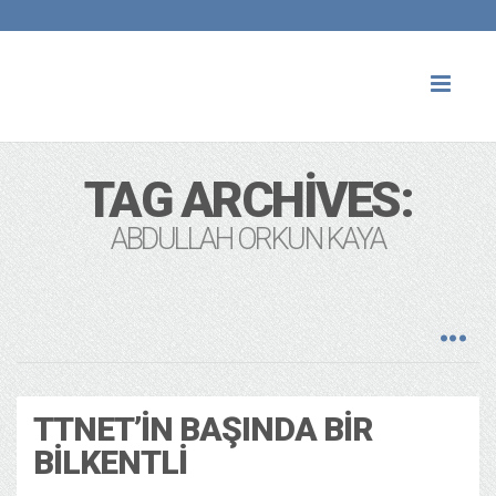
Toggl
naviga
TAG ARCHIVES:
ABDULLAH ORKUN KAYA
TTNET’IN BAŞINDA BIR
BILKENTLI