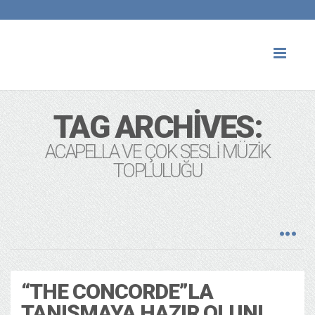
Toggl
naviga
TAG ARCHIVES:
ACAPELLA VE ÇOK SESLI MÜZIK
TOPLULUĞU
“THE CONCORDE”LA
TANIŞMAYA HAZIR OLUN!