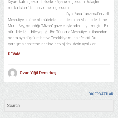
Diyar-ı küfrü gezdim beldeler kâşaneler gördüm Dolaştım
mülk-i İslam’ı bütün viraneler gördüm
Ziya Paşa Tanzimat’ın ve II.
Meşrutiyet’in önemli mütefekkirlerinden olan Mizancı Mehmet
Murat Bey, çıkardığı “Mizan” gazetesiyle adını duyurmuştur. Bir
süre liderliğini bile yaptığı Jön Türklerle Meşrutiyet’in ilanından
sonra ayrı düştü. İttihat ve Terakki’ye muhalefet etti. Bu
çarpışmaların temelinde ise ideolojideki derin ayrılıklar
DEVAMI
Ozan Yiğit Demirbaş
DİĞER YAZILAR