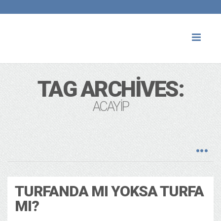
Toggl
naviga
TAG ARCHIVES:
ACAYIP
TURFANDA MI YOKSA TURFA
MI?