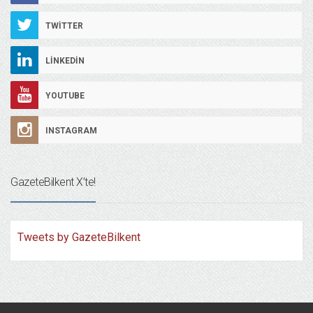
TWITTER
LINKEDIN
YOUTUBE
INSTAGRAM
GazeteBilkent X’te!
Tweets by GazeteBilkent