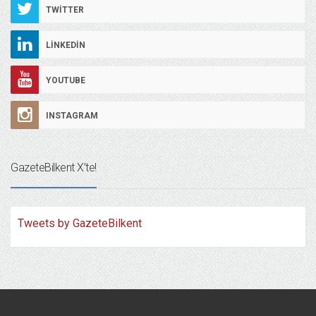
TWITTER
LINKEDIN
YOUTUBE
INSTAGRAM
GazeteBilkent X’te!
Tweets by GazeteBilkent