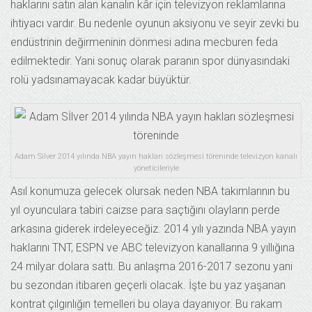
haklarını satın alan kanalın kâr için televizyon reklamlarına
ihtiyacı vardır. Bu nedenle oyunun aksiyonu ve seyir zevki bu
endüstrinin değirmeninin dönmesi adına mecburen feda
edilmektedir. Yani sonuç olarak paranın spor dünyasındaki
rolü yadsınamayacak kadar büyüktür.
Adam Silver 2014 yılında NBA yayın hakları sözleşmesi töreninde televizyon kanalı
yöneticileriyle
Asıl konumuza gelecek olursak neden NBA takımlarının bu
yıl oyunculara tabiri caizse para saçtığını olayların perde
arkasına giderek irdeleyeceğiz. 2014 yılı yazında NBA yayın
haklarını TNT, ESPN ve ABC televizyon kanallarına 9 yıllığına
24 milyar dolara sattı. Bu anlaşma 2016-2017 sezonu yani
bu sezondan itibaren geçerli olacak. İşte bu yaz yaşanan
kontrat çılgınlığın temelleri bu olaya dayanıyor. Bu rakam