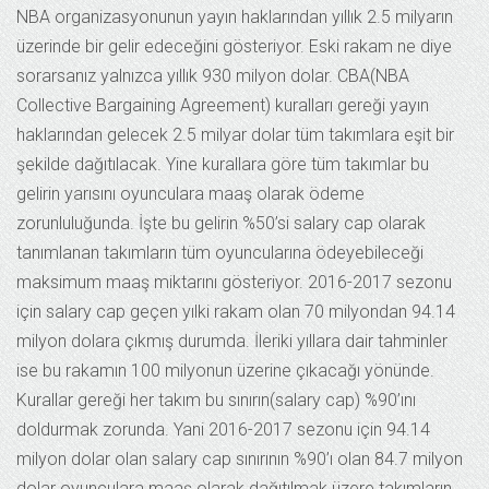
NBA organizasyonunun yayın haklarından yıllık 2.5 milyarın
üzerinde bir gelir edeceğini gösteriyor. Eski rakam ne diye
sorarsanız yalnızca yıllık 930 milyon dolar. CBA(NBA
Collective Bargaining Agreement) kuralları gereği yayın
haklarından gelecek 2.5 milyar dolar tüm takımlara eşit bir
şekilde dağıtılacak. Yine kurallara göre tüm takımlar bu
gelirin yarısını oyunculara maaş olarak ödeme
zorunluluğunda. İşte bu gelirin %50’si salary cap olarak
tanımlanan takımların tüm oyuncularına ödeyebileceği
maksimum maaş miktarını gösteriyor. 2016-2017 sezonu
için salary cap geçen yılki rakam olan 70 milyondan 94.14
milyon dolara çıkmış durumda. İleriki yıllara dair tahminler
ise bu rakamın 100 milyonun üzerine çıkacağı yönünde.
Kurallar gereği her takım bu sınırın(salary cap) %90’ını
doldurmak zorunda. Yani 2016-2017 sezonu için 94.14
milyon dolar olan salary cap sınırının %90’ı olan 84.7 milyon
dolar oyunculara maaş olarak dağıtılmak üzere takımların