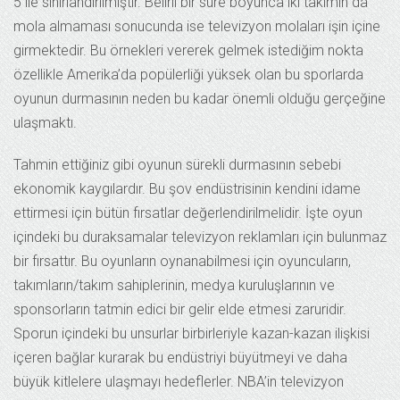
5 ile sınırlandırılmıştır. Belirli bir süre boyunca iki takımın da
mola almaması sonucunda ise televizyon molaları işin içine
girmektedir. Bu örnekleri vererek gelmek istediğim nokta
özellikle Amerika’da popülerliği yüksek olan bu sporlarda
oyunun durmasının neden bu kadar önemli olduğu gerçeğine
ulaşmaktı.
Tahmin ettiğiniz gibi oyunun sürekli durmasının sebebi
ekonomik kaygılardır. Bu şov endüstrisinin kendini idame
ettirmesi için bütün fırsatlar değerlendirilmelidir. İşte oyun
içindeki bu duraksamalar televizyon reklamları için bulunmaz
bir fırsattır. Bu oyunların oynanabilmesi için oyuncuların,
takımların/takım sahiplerinin, medya kuruluşlarının ve
sponsorların tatmin edici bir gelir elde etmesi zaruridir.
Sporun içindeki bu unsurlar birbirleriyle kazan-kazan ilişkisi
içeren bağlar kurarak bu endüstriyi büyütmeyi ve daha
büyük kitlelere ulaşmayı hedeflerler. NBA’in televizyon