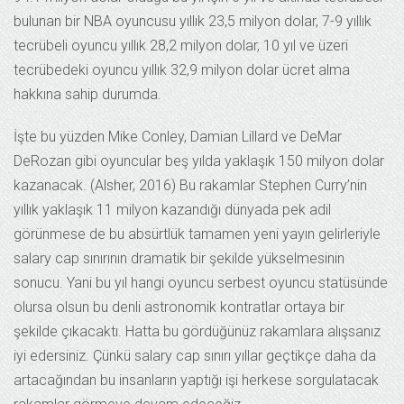
bulunan bir NBA oyuncusu yıllık 23,5 milyon dolar, 7-9 yıllık
tecrübeli oyuncu yıllık 28,2 milyon dolar, 10 yıl ve üzeri
tecrübedeki oyuncu yıllık 32,9 milyon dolar ücret alma
hakkına sahip durumda.
İşte bu yüzden Mike Conley, Damian Lillard ve DeMar
DeRozan gibi oyuncular beş yılda yaklaşık 150 milyon dolar
kazanacak. (Alsher, 2016) Bu rakamlar Stephen Curry’nin
yıllık yaklaşık 11 milyon kazandığı dünyada pek adil
görünmese de bu absürtlük tamamen yeni yayın gelirleriyle
salary cap sınırının dramatik bir şekilde yükselmesinin
sonucu. Yani bu yıl hangi oyuncu serbest oyuncu statüsünde
olursa olsun bu denli astronomik kontratlar ortaya bir
şekilde çıkacaktı. Hatta bu gördüğünüz rakamlara alışsanız
iyi edersiniz. Çünkü salary cap sınırı yıllar geçtikçe daha da
artacağından bu insanların yaptığı işi herkese sorgulatacak