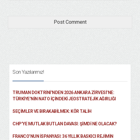
Son Yazılarımız!
TRUMAN DOKTRINI’NDEN 2026 ANKARA ZIRVESI’NE:
TÜRKIYE’NIN NATO İÇINDEKI JEOSTRATEJIK AĞIRLIĞI
SEÇIMLER VE BIRAKABILMEK: KÖR TALIH
CHP’YE MUTLAK BUTLAN DAVASI: ŞİMDİ NE OLACAK?
FRANCO’NUN İSPANYASI: 36 YILLIK BASKICI REJIMIN