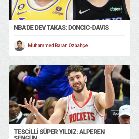
Spor
1 year ago
NBA’DE DEV TAKAS: DONCIC-DAVIS
Muhammed Baran Özbahçe
Spor
28/01/2025
TESCİLLİ SÜPER YILDIZ: ALPEREN
ŞENGÜN