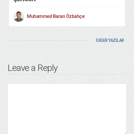
Muhammed Baran Özbahçe
DİĞER YAZILAR
Leave a Reply