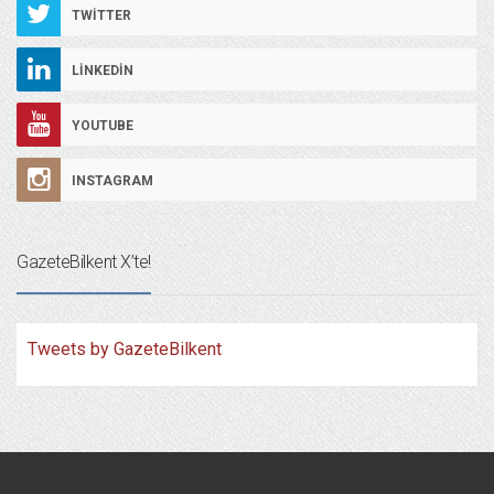
TWITTER
LINKEDIN
YOUTUBE
INSTAGRAM
GazeteBilkent X’te!
Tweets by GazeteBilkent