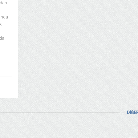
ndan
sında
k
nda
DİĞER