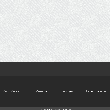
Yayın Kadromuz
Mezunlar
Ünlü Köşesi
Bizden Haberler
Dex Medya |
Web Tasarım