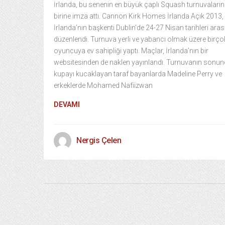
İrlanda, bu senenin en büyük çaplı Squash turnuvaları
birine imza attı. Cannon Kirk Homes İrlanda Açık 2013,
İrlanda’nın başkenti Dublin’de 24-27 Nisan tarihleri ara
düzenlendi. Turnuva yerli ve yabancı olmak üzere birço
oyuncuya ev sahipliği yaptı. Maçlar, İrlanda’nın bir
websitesinden de naklen yayınlandı. Turnuvanın sonu
kupayı kucaklayan taraf bayanlarda Madeline Perry ve
erkeklerde Mohamed Nafiizwan
DEVAMI
Nergis Çelen