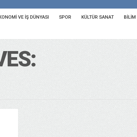
KONOMI VE İŞ DÜNYASI
SPOR
KÜLTÜR SANAT
BILIM
VES: