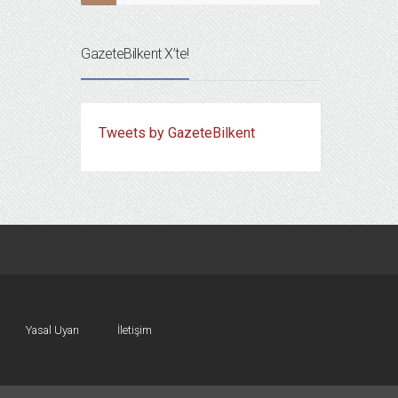
GazeteBilkent X’te!
Tweets by GazeteBilkent
Yasal Uyarı
İletişim