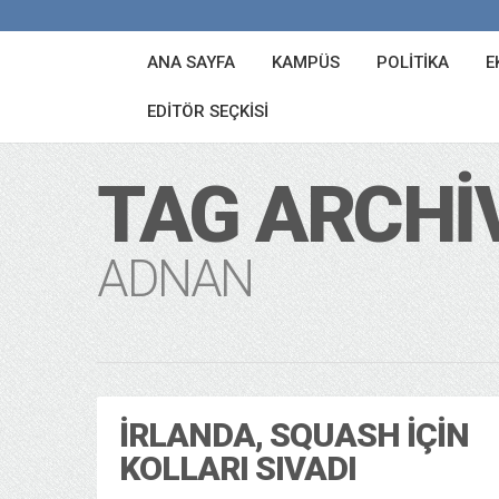
ANA SAYFA
KAMPÜS
POLITIKA
E
EDITÖR SEÇKISI
TAG ARCHI
ADNAN
İRLANDA, SQUASH İÇIN
KOLLARI SIVADI