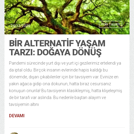
Hobi Yaşam
24/12/2020
BIR ALTERNATIF YAŞAM
TARZI: DOĞAYA DÖNÜŞ
Pandemi sürecinde yurt dışı ve yurt içi gezilerimiz ertelendi ya
da iptal oldu. Birçok insanın evlerinde hapis kaldığı bu
dönemde, dışarı çıkabilenler için bir tavsiyem var. Evinize en
yakın ağaca gidip ona dokunun, hatta biraz cesursanız
konuşun onunla! Bu tavsiyenin klasikleşmiş, hatta klişeleşmiş
de bir tarafı var aslında. Bu nedenle baştan alayım ve
tavsiyemin altını
DEVAMI