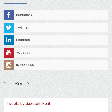
FACEBOOK
TWITTER
LINKEDIN
YOUTUBE
INSTAGRAM
GazeteBilkent X’te!
Tweets by GazeteBilkent