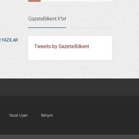
GazeteBilkent X’te!
 YAZILAR
Tweets by GazeteBilkent
Yasal Uyarı
İletişim