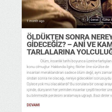
Genel
Kültür
1 month ago
ÖLDÜKTEN SONRA NERE
GIDECEĞIZ? – ANI VE KA
TARLALARINA YOLCULU
Ölüm, insanlık tarihi boyunca üzerine tartışılan 
konu olmuştur. Hakkında ilginç fikirler öne sürülse de
insanları meraklandıran sadece ölüm değil, aynı zama
ondan sonra ne olacağı, nereye gidecekleri sorusuydu 
Öylece yok mu olacaklardı? Bu sorulara bir cevap arayı
içinde, dünyanın her yerinden insanlar çeşitli teoriler ür
bu bilinmezlik perdesini aralamaya uğraştı. Bazı dinler 
DEVAMI