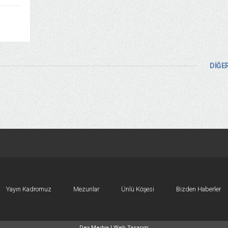
DİĞER
Yayın Kadromuz
Mezunlar
Ünlü Köşesi
Bizden Haberler
Dex Medya |
Web Tasarım