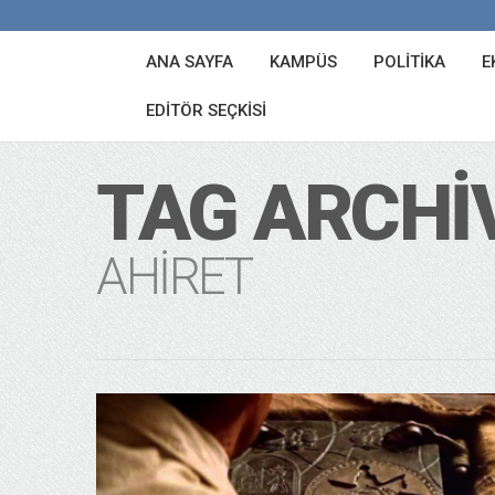
ANA SAYFA
KAMPÜS
POLITIKA
E
EDITÖR SEÇKISI
TAG ARCHI
AHIRET