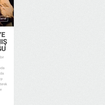
 Sanat
YE
MIŞ
ĞU
bir
nda
da.
şı
eterek
ve