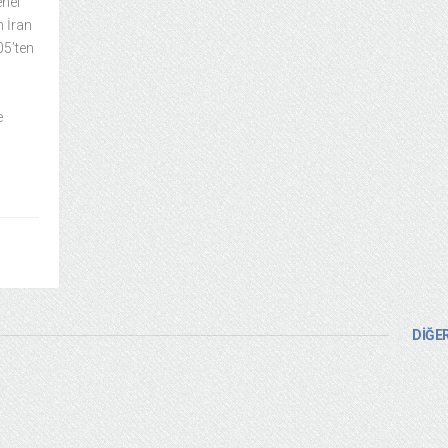
enel
n İran
05’ten
e
DİĞER