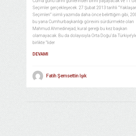
Cuma günü tarihi günlerinden birini yaşayacak ve 11.G
Seçimler gerçekleşecek. 27 Şubat 2013 tarihli “Yaklaşa
Seçimleri” isimli yazımda daha önce belirttiğim gibi, 20
bu yana Cumhurbaşkanlığı görevini sürdürmekte olan
Mahmud Ahmedinejad, kural gereği bu kez başkan
olamayacak. Bu da dolayısıyla Orta Doğu’da Türkiye’yl
birlikte “lider
DEVAMI
Fatih Şemsettin Işık