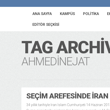
ANA SAYFA
KAMPÜS
POLITIKA
E
EDITÖR SEÇKISI
TAG ARCHI
AHMEDINEJAT
SEÇIM AREFESINDE İRAN
34 yıllık tarihiyle İran İslam Cumhuriyeti 14 Haziran 20